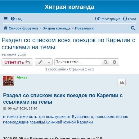
Хитрая команда
FAQ
Регистрация
Вход
П
Список форумов
Хитрая команда
Покатушки
о
Раздел со списком всех поездок по Карелии с
и
ссылками на темы
с
велопокатушки
к
Поиск
Расширен
Ответить
1 сообщение • Страница
1
из
1
Aleksa
Раздел со списком всех поездок по Карелии с
ссылками на темы
С
06 май 2024, 17:26
о
о
в теме также есть три покатушки от Кузнечного, непосредственно
б
переходящие границы ближней южной Карелии
щ
е
н
и
е
2025-09-05 оз.Раутаярви-г.Кулуманселька-выс.110-