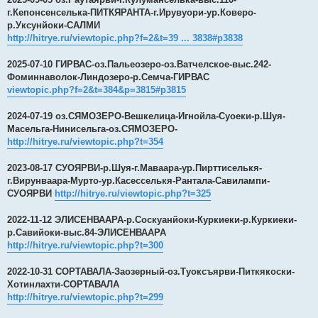
г.Кепонсенселька-ПИТКЯРАНТА-г.Ирувуори-ур.Коверо-
р.Уксунйоки-САЛМИ
http://hitrye.ru/viewtopic.php?f=2&t=39 ... 3838#p3838
2025-07-10 ГИРВАС-оз.Пальеозеро-оз.Ватчелское-выс.242-
Фоминнаволок-Линдозеро-р.Семча-ГИРВАС
viewtopic.php?f=2&t=384&p=3815#p3815
2024-07-19 оз.СЯМОЗЕРО-Вешкелица-Игнойла-Суоеки-р.Шуя-
Масельга-Нинисельга-оз.СЯМОЗЕРО-
http://hitrye.ru/viewtopic.php?t=354
2023-08-17 СУОЯРВИ-р.Шуя-г.Маваара-ур.Пирттиселькя-
г.Вирунваара-Мурто-ур.Касесселькя-Рантала-Савилампи-
СУОЯРВИ
http://hitrye.ru/viewtopic.php?t=325
2022-11-12 ЭЛИСЕНВААРА-р.Соскуанйоки-Куркиеки-р.Куркиеки-
р.Савийоки-выс.84-ЭЛИСЕНВААРА
http://hitrye.ru/viewtopic.php?t=300
2022-10-31 СОРТАВАЛА-Заозерный-оз.Туоксъярви-Питкякоски-
Хотинлахти-СОРТАВАЛА
http://hitrye.ru/viewtopic.php?t=299