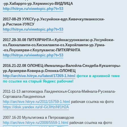
-ур.Хабаррго-ур.Хярминсуо-ВИДЛИЦА
http://hitrye.ru/viewtopic.php?t=53
2017-08-29 УУКСУу-р.Уксунйоки-вдп.Кивечкулманкоски-
р.Ристиоя-УУКСУ
http://hitrye.ru/viewtopic.php?t=53
2017.28-30.08 ПИТКЯРАНТА-г.Куйккасууонкангас-р.Уксунйоки-
оз.Лахналампи-оз.Кискилампи-оз.Херойлампи-ур.Урма-
-оз.Лоухиярви-г.Коулукангас-ПИТКЯРАНТА
http://hitrye.ru/viewtopic.php?t=53
2016.21-22.08 ОЛОНЕЦ-Иммалицы-Валойла-Сяндеба-Кукшегоры-
ур.Арзиярви-Ковера-р.Олонка-ОЛОНЕЦ
http://archive.hitrye.ru/latest/17269-1.html
фотки в архивной теме
по ссылке на старый Яндекс рабочие!
2011-11-13 автопоездка Лахденпохья-Сорола-Мийнала-Рускеала-
Сортавала-Лахденпохья
http://archive.hitrye.ru/2011/15759-1.html
рабочая ссылка на фото
https://disk.yandex.ru/d/-GtJlHziNf1H2A
2007.16-20 Мультигонка в Петрозаводске
http://archive.hitrye.ru/2008/5559-1.html
рабочая ссылка на фото