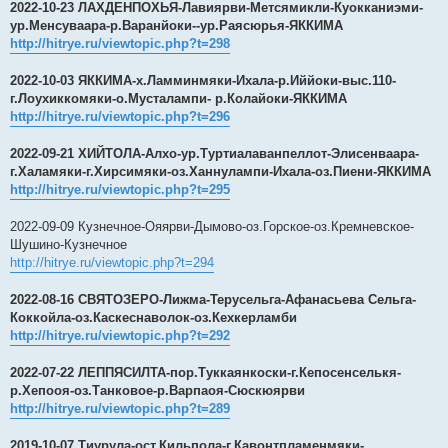
2022-10-23 ЛАХДЕНПОХЬЯ-Лавиярви-Метсямикли-Куокканиэми-
ур.Менсуваара-р.Варанйоки--ур.Раясюрья-ЯККИМА
http://hitrye.ru/viewtopic.php?t=298
2022-10-03 ЯККИМА-х.Ламминмяки-Ихала-р.Иййоки-выс.110-
г.Лоухиккомяки-о.Мусталампи- р.Колайоки-ЯККИМА
http://hitrye.ru/viewtopic.php?t=296
2022-09-21 ХИЙТОЛА-Алхо-ур.Туртиалаванпеллот-Элисенваара-
г.Халамяки-г.Хирсимяки-оз.Ханнулампи-Ихала-оз.Пиени-ЯККИМА
http://hitrye.ru/viewtopic.php?t=295
2022-09-09 Кузнечное-Ояярви-Дымово-оз.Горское-оз.Кремневское-
Шушино-Кузнечное
http://hitrye.ru/viewtopic.php?t=294
2022-08-16 СВЯТОЗЕРО-Лижма-Терусельга-Афанасьева Сельга-
Коккойла-оз.Каскеснаволок-оз.Кехкерламби
http://hitrye.ru/viewtopic.php?t=292
2022-07-22 ЛЕППЯСИЛТА-пор.Туккаянкоски-г.Кепосенселькя-
р.Хепооя-оз.Танковое-р.Варпаоя-Сюскюярви
http://hitrye.ru/viewtopic.php?t=289
2019-10-07 Тиурула-ост.Кильпола-г.Кавонтпламенмяки-