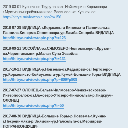
2019-03-01 Кузнечное-Тиурула-зал. Найсмери-о.Корписаари-
г.Мустиэноингройэнмяки-зал.Расинселькя-Кузнечное
http://hitrye.ru/viewtopic.php?t=156
2018-07-29 ВИДЛИЦА-г.Кодасельга-Кинелахта-Паннисельга-
Паннила-Кинерма-Сяппяваара-ур.Ламба-Сяндеба-ВИДЛИЦА
http://hitrye.ru/viewtopic.php?t=123
2018-09-23 ЭССОЙЛА-оз.СЯМОЗЕРО-Нелгомозеро-г.Крутая-
оз.Черингалампи-р.Малая Суна-Эссойла
http://hitrye.ru/viewtopic.php?t=131
2017-10-23 ВИДЛИЦА-р.Новзема-оз.Кедьярви-оз.Пертозеро-
ур.Кормелисто-Койвусельга-ур.Кужей-Большие Горы-ВИДЛИЦА
http://hitrye.ru/viewtopic.php?p=809#p809
2017-07-27 ОЛОНЕЦ-Сельга-Чилмозеро-Ченжекескозеро-
Интерпоселок-оз.Важозеро-Утозеро-Нинисельга-р.Пидкруч-
ОЛОНЕЦ
http://hitrye.ru/viewtopic.php?t=50
2017-08-30 ВИДЛИЦА-Большие Горы-р.Новзема-г.Хунню-
г.Пекреинмяки-р.Эняйоки-ур.Раясельга-оз.Мериярви-
ПОГРАНКОНДУШИ-