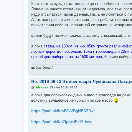
о
Завтра отпишусь, пока голова еще не сообржает совсем
б
Ловлю на работе отходняки от недосыпа, все таки пос
щ
е
надо отсыпаться часов двенадцать, а не ложиться с пое
н
А так все прошло замечательно, не огребали, пешком н
и
е
впечатления себе от неприятной ситуации не испортил
фотки будут позжее, сначала выложу с псковской, а то
а пока
статы, на 130км (из них 95км грунта различной
лесных дорог до проселков, 15км гггрррейдера и 20км 
при общем наборе высоты 1530 метров
, больше набир
шубка, белая:)
Re: 2019-06-13 Элисенваара-Лумиваара-Лахд
С
Aleksa
»
15 июн 2019, 14:33
о
о
а пока два сорокасекундных видео с водопада на реке 
б
воистину волшебное не туристическое место
щ
е
н
https://yadi.sk/i/mF8kVBgNBSZD-g
и
е
https://yadi.sk/i/o7fpqx4PzYLAaw