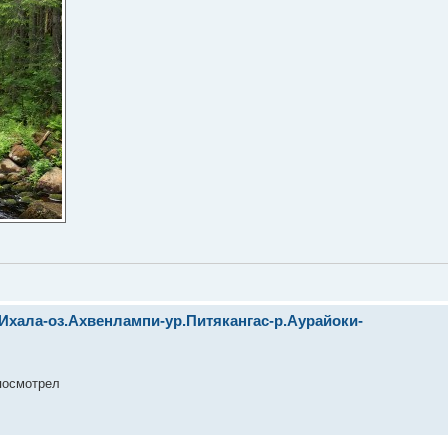
Ихала-оз.Ахвенлампи-ур.Питякангас-р.Аурайоки-
посмотрел