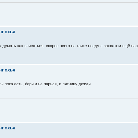
енпохья
у думать как вписаться, скорее всего на тачке поеду с захватом ещё па
енпохья
ы пока есть, бери и не парься, в пятницу дожди
енпохья