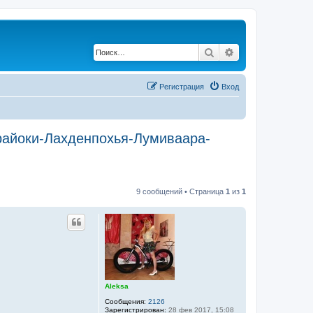
Поиск
Расширенный по
Регистрация
Вход
райоки-Лахденпохья-Лумиваара-
9 сообщений • Страница
1
из
1
Aleksa
Сообщения:
2126
Зарегистрирован:
28 фев 2017, 15:08