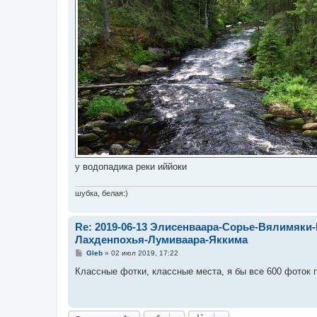
у водопадика реки иййоки
шубка, белая:)
Re: 2019-06-13 Элисенваара-Сорье-Вялимяки-
Лахденпохья-Лумиваара-Яккима
С
Gleb
»
02 июл 2019, 17:22
о
о
Классные фотки, классные места, я бы все 600 фоток 
б
щ
е
н
и