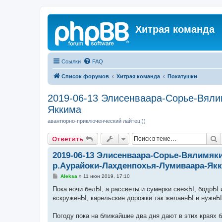
Хитрая команда
Ссылки
FAQ
Список форумов
Хитрая команда
Покатушки
2019-06-13 Элисенваара-Сорье-Вяли
Яккима
авантюрно-приключенческий лайтец:))
П
Ответить
2019-06-13 Элисенваара-Сорье-Вялимяки
р.Аурайоки-Лахденпохья-Лумиваара-Як
С
Aleksa
»
11 июн 2019, 17:10
о
о
Пока ночи белЫ, а рассветы и сумерки свежЫ, бодрЫ 
б
вскруженЫ, карельские дорожки так желаннЫ и нужн
щ
е
н
Погоду пока на ближайшие два дня дают в этих краях 
и