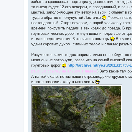
е
забыть о кровососах, портящих удовольствие от отдыха
то выезд будет 12-ого вечером, в праздничный, в пень 
мастей, заполоняющее эту ветку на выхи, схлынет в г
туда и обратно в полупустой Ласточке
Формат поэтом
нестандартный. Старт вечером, с парой часиков у кост
времени покрутить педали в тех краях до поезда. В пр
грунтовых лесных дорог, минуя шоцэ и подальше от ц
и гели-энергетические батончики в помощь
Вы уже п
удачи суровых духом, сильных телом и слабых разум
Разумеется какие то достопримы мимо не пройдут, но в
меня они не затронули, разве что на самой высокой ск
грунтовых дорог
http://archive.hitrye.ru/2011/15759-
рабочую ссылку на альбом в яндекс
) Зато какие там о
А на той скале, потом наши петрозаводские друзья ст
и лаже назвали скалу в мою честь