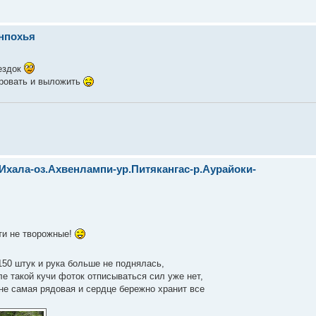
енпохья
оездок
ировать и выложить
Ихала-оз.Ахвенлампи-ур.Питякангас-р.Аурайоки-
ти не творожные!
150 штук и рука больше не поднялась,
ле такой кучи фоток отписываться сил уже нет,
 не самая рядовая и сердце бережно хранит все