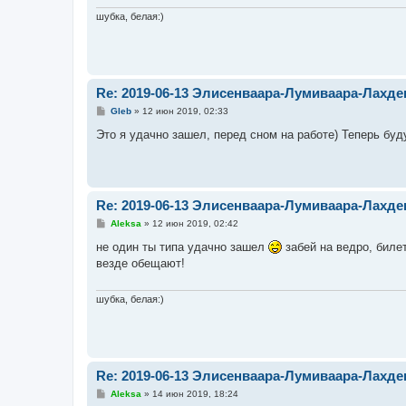
н
и
шубка, белая:)
е
Re: 2019-06-13 Элисенваара-Лумиваара-Лахд
С
Gleb
»
12 июн 2019, 02:33
о
о
Это я удачно зашел, перед сном на работе) Теперь буд
б
щ
е
н
и
е
Re: 2019-06-13 Элисенваара-Лумиваара-Лахд
С
Aleksa
»
12 июн 2019, 02:42
о
о
не один ты типа удачно зашел
забей на ведро, билет
б
везде обещают!
щ
е
н
и
шубка, белая:)
е
Re: 2019-06-13 Элисенваара-Лумиваара-Лахд
С
Aleksa
»
14 июн 2019, 18:24
о