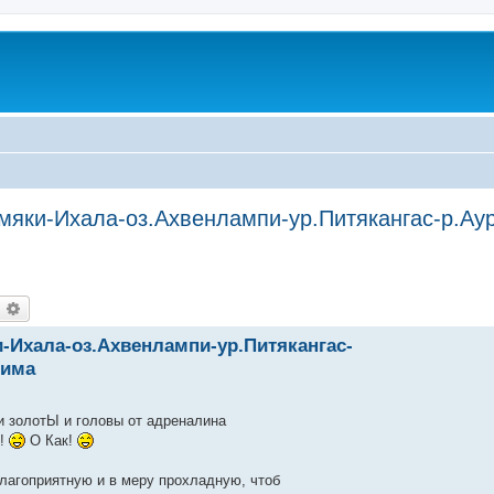
мяки-Ихала-оз.Ахвенлампи-ур.Питякангас-р.Ау
оиск
Расширенный поиск
-Ихала-оз.Ахвенлампи-ур.Питякангас-
кима
и золотЫ и головы от адреналина
Ы!
О Как!
благоприятную и в меру прохладную, чтоб