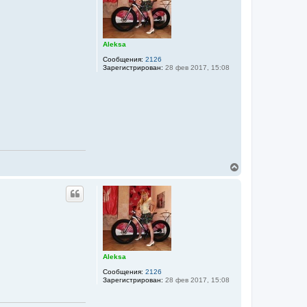
т
ь
с
я
к
Aleksa
н
а
Сообщения:
2126
Зарегистрирован:
28 фев 2017, 15:08
ч
а
л
у
В
е
р
н
у
т
ь
с
я
к
Aleksa
н
а
Сообщения:
2126
Зарегистрирован:
28 фев 2017, 15:08
ч
а
л