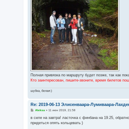
Полная привязка по маршруту будет позже, так как по
Кто заинтересован, пишите-звоните, время билетов по
шубка, белая:)
Re: 2019-06-13 Элисенваара-Лумиваара-Лахд
С
Aleksa
»
11 июн 2019, 21:58
о
о
в силе на завтра! ласточка с финбана на 19.25, обратн
б
придеться опять кольцевать:)
щ
е