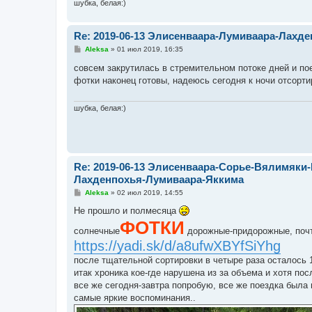
шубка, белая:)
Re: 2019-06-13 Элисенваара-Лумиваара-Лахд
С
Aleksa
»
01 июл 2019, 16:35
о
о
совсем закрутилась в стремительном потоке дней и п
б
фотки наконец готовы, надеюсь сегодня к ночи отсорт
щ
е
н
и
шубка, белая:)
е
Re: 2019-06-13 Элисенваара-Сорье-Вялимяки-
Лахденпохья-Лумиваара-Яккима
С
Aleksa
»
02 июл 2019, 14:55
о
о
Не прошло и полмесяца
б
ФОТКИ
щ
солнечные
дорожные-придорожные, поч
е
https://yadi.sk/d/a8ufwXBYfSiYhg
н
и
после тщательной сортировки в четыре раза осталось 
е
итак хроника кое-где нарушена из за объема и хотя пос
все же сегодня-завтра попробую, все же поездка была
самые яркие воспоминания..