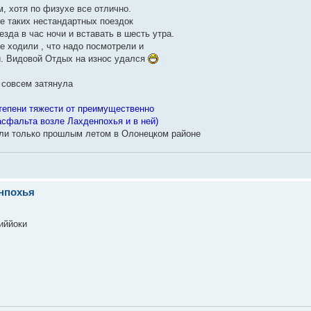
, хотя по физухе все отлично.
ле таких нестандартных поездок
зда в час ночи и вставать в шесть утра.
е ходили , что надо посмотрели и
и. Видовой Отдых на износ удался
 совсем затянула
 степени тяжести от преимущественно
асфальта возле Лахденпохья и в ней)
али только прошлым летом в Олонецком районе
енпохья
иййоки