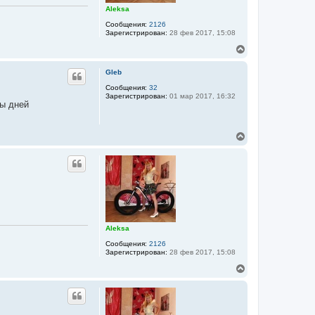
к
Aleksa
н
а
Сообщения:
2126
Зарегистрирован:
28 фев 2017, 15:08
ч
а
В
л
е
у
р
Gleb
н
у
Сообщения:
32
Зарегистрирован:
01 мар 2017, 16:32
т
ры дней
ь
с
я
В
к
е
н
р
а
н
ч
у
а
т
л
ь
у
с
я
к
Aleksa
н
а
Сообщения:
2126
Зарегистрирован:
28 фев 2017, 15:08
ч
а
В
л
е
у
р
н
у