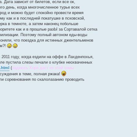
. Дата зависит от билетов, если все ок,
его день, когда многочисленное турье всех
ород и можно будет спокойно провести время
у как и в последней покатушке в псковской,
ерка в темноте, а затем наконец побольше
иоритете как и в прошлые разЫ за Сортавалой сетка
ивилизации. Поэтому полный автоном еды-воды
оняли, что поездка для истинных джентельменов
ом?!
 2011 году, когда ездили на оффе в Лахденпохья,
але пустила слезы печали о клубке неохваченных
1.html
(
надеюсь Хоря даст из этой темы
бсуждения в теме, полная ржака!
али соревнования по скалолазанию проводить