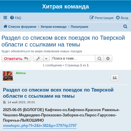
Хитрая команда
FAQ
Регистрация
Вход
П
Список форумов
Хитрая команда
Покатушки
о
Раздел со списком всех поездок по Тверской
и
области с ссылками на темы
с
будет обновляться по мере появления новых поездок
к
Поиск
Расширен
Ответить
1 сообщение • Страница
1
из
1
Aleksa
Раздел со списком всех поездок по Тверской
области с ссылками на темы
С
14 май 2023, 20:01
о
о
2025-06-05 (БОЛОГОЕ) Кафтино-оз.Кафтино-Красное Раменье-
б
Чешово-Медведево-Проказово-Заборки-оз.Пирос-Гарусово-
щ
е
Поречье-ЛЫКОШИНО
н
viewtopic.php?f=2&t=382&p=3797#p3797
и
е