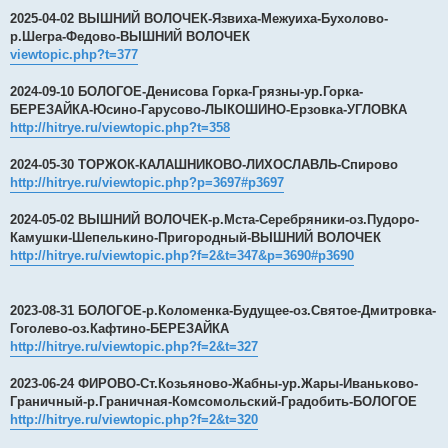
2025-04-02 ВЫШНИЙ ВОЛОЧЕК-Язвиха-Межуиха-Бухолово-
р.Шегра-Федово-ВЫШНИЙ ВОЛОЧЕК
viewtopic.php?t=377
2024-09-10 БОЛОГОЕ-Денисова Горка-Грязны-ур.Горка-
БЕРЕЗАЙКА-Юсино-Гарусово-ЛЫКОШИНО-Ерзовка-УГЛОВКА
http://hitrye.ru/viewtopic.php?t=358
2024-05-30 ТОРЖОК-КАЛАШНИКОВО-ЛИХОСЛАВЛЬ-Спирово
http://hitrye.ru/viewtopic.php?p=3697#p3697
2024-05-02 ВЫШНИЙ ВОЛОЧЕК-р.Мста-Серебряники-оз.Пудоро-
Камушки-Шепелькино-Пригородный-ВЫШНИЙ ВОЛОЧЕК
http://hitrye.ru/viewtopic.php?f=2&t=347&p=3690#p3690
2023-08-31 БОЛОГОЕ-р.Коломенка-Будущее-оз.Святое-Дмитровка-
Гоголево-оз.Кафтино-БЕРЕЗАЙКА
http://hitrye.ru/viewtopic.php?f=2&t=327
2023-06-24 ФИРОВО-Ст.Козьяново-Жабны-ур.Жары-Иваньково-
Граничный-р.Граничная-Комсомольский-Градобить-БОЛОГОЕ
http://hitrye.ru/viewtopic.php?f=2&t=320