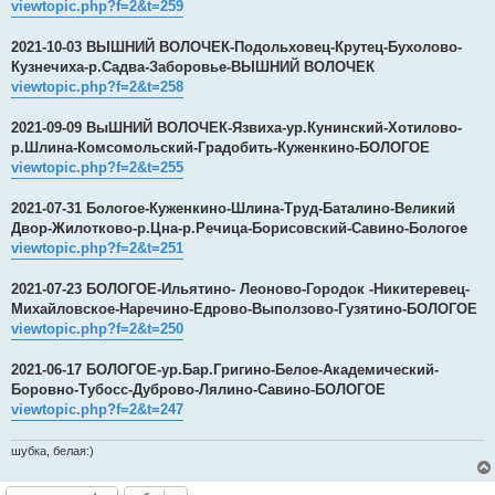
viewtopic.php?f=2&t=259
2021-10-03 ВЫШНИЙ ВОЛОЧЕК-Подольховец-Крутец-Бухолово-
Кузнечиха-р.Садва-Заборовье-ВЫШНИЙ ВОЛОЧЕК
viewtopic.php?f=2&t=258
2021-09-09 ВыШНИЙ ВОЛОЧЕК-Язвиха-ур.Кунинский-Хотилово-
р.Шлина-Комсомольский-Градобить-Куженкино-БОЛОГОЕ
viewtopic.php?f=2&t=255
2021-07-31 Бологое-Куженкино-Шлина-Труд-Баталино-Великий
Двор-Жилотково-р.Цна-р.Речица-Борисовский-Савино-Бологое
viewtopic.php?f=2&t=251
2021-07-23 БОЛОГОЕ-Ильятино- Леоново-Городок -Никитеревец-
Михайловское-Наречино-Едрово-Выползово-Гузятино-БОЛОГОЕ
viewtopic.php?f=2&t=250
2021-06-17 БОЛОГОЕ-ур.Бар.Григино-Белое-Академический-
Боровно-Тубосс-Дуброво-Лялино-Савино-БОЛОГОЕ
viewtopic.php?f=2&t=247
шубка, белая:)