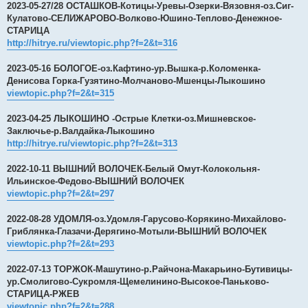
2023-05-27/28 ОСТАШКОВ-Котицы-Уревы-Озерки-Вязовня-оз.Сиг-
Кулатово-СЕЛИЖАРОВО-Волково-Юшино-Теплово-Денежное-
СТАРИЦА
http://hitrye.ru/viewtopic.php?f=2&t=316
2023-05-16 БОЛОГОЕ-оз.Кафтино-ур.Вышка-р.Коломенка-
Денисова Горка-Гузятино-Молчаново-Мшенцы-Лыкошино
viewtopic.php?f=2&t=315
2023-04-25 ЛЫКОШИНО -Острые Клетки-оз.Мишневское-
Заключье-р.Валдайка-Лыкошино
http://hitrye.ru/viewtopic.php?f=2&t=313
2022-10-11 ВЫШНИЙ ВОЛОЧЕК-Белый Омут-Колокольня-
Ильинское-Федово-ВЫШНИЙ ВОЛОЧЕК
viewtopic.php?f=2&t=297
2022-08-28 УДОМЛЯ-оз.Удомля-Гарусово-Корякино-Михайлово-
Гриблянка-Глазачи-Дерягино-Мотыли-ВЫШНИЙ ВОЛОЧЕК
viewtopic.php?f=2&t=293
2022-07-13 ТОРЖОК-Машутино-р.Райчона-Макарьино-Бутивицы-
ур.Смолигово-Сукромля-Щемелинино-Высокое-Паньково-
СТАРИЦА-РЖЕВ
viewtopic.php?f=2&t=288