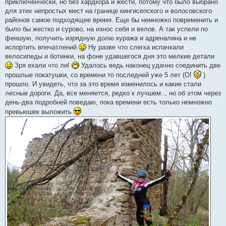
приключенчески, но без хардкора и жести, потому что было выбрано
щ
е
для этих непростых мест на границе кингисепского и волосовского
н
районов самое подходящее время. Еще бы немножко повременить и
и
е
было бы жестко и сурово, на износ себя и велов. А так успели по
феншую, получить изрядную долю куража и адреналина и не
испортить впечатлений
Ну разве что слегка испачкали
велосипеды и ботинки, на фоне удавшегося дня это мелкие детали
Зря ехали что ли!
Удалось ведь наконец удачно соединить две
прошлые покатушки, со времени то последней уже 5 лет (О!
)
прошло. И увидеть, что за это время изменилось и какие стали
лесные дороги. Да, все меняется, редко к лучшем.., но об этом через
день-два подробней поведаю, пока времени есть только немножно
превьюшек выложить