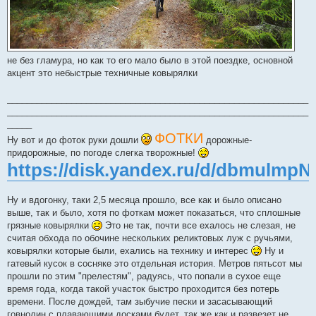
не без гламура, но как то его мало было в этой поездке, основной
акцент это небыстрые техничные ковырялки
_____________________________________________________________
_____________________________________________________________
_____
ФОТКИ
Ну вот и до фоток руки дошли
дорожные-
придорожные, по погоде слегка творожные!
https://disk.yandex.ru/d/dbmulmp
Ну и вдогонку, таки 2,5 месяца прошло, все как и было описано
выше, так и было, хотя по фоткам может показаться, что сплошные
грязные ковырялки
Это не так, почти все ехалось не слезая, не
считая обхода по обочине нескольких реликтовых луж с ручьями,
ковырялки которые были, ехались на технику и интерес
Ну и
гатевый кусок в сосняке это отдельная история. Метров пятьсот мы
прошли по этим "прелестям", радуясь, что попали в сухое еще
время года, когда такой участок быстро проходится без потерь
времени. После дождей, там зыбучие пески и засасывающий
говнолин с плавающими досками будет, так же как и развезет не