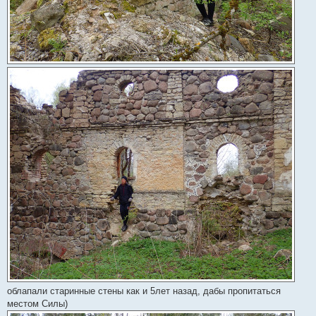
облапали старинные стены как и 5лет назад, дабы пропитаться
местом Силы)