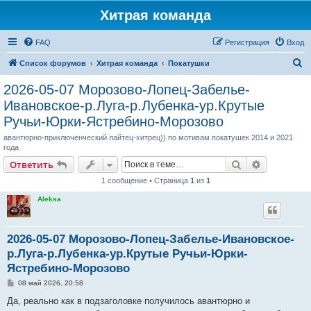
Хитрая команда
FAQ
Регистрация
Вход
П
Список форумов
Хитрая команда
Покатушки
о
2026-05-07 Морозово-Лопец-Забелье-
и
Ивановское-р.Луга-р.Лубенка-ур.Крутые
с
Ручьи-Юрки-Ястребино-Морозово
к
авантюрно-приключенческий лайтец-хитрец)) по мотивам покатушек 2014 и 2021
года
Поиск
Расширен
Ответить
1 сообщение • Страница
1
из
1
Aleksa
2026-05-07 Морозово-Лопец-Забелье-Ивановское-
р.Луга-р.Лубенка-ур.Крутые Ручьи-Юрки-
Ястребино-Морозово
С
08 май 2026, 20:58
о
о
Да, реально как в подзаголовке получилось авантюрно и
б