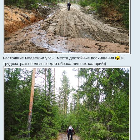
настоящие медвежьи углы! места достойные восхищения
и
трудозатраты полезные для сброса лишних калорий))