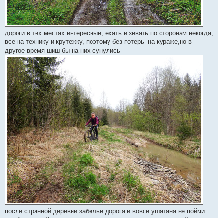
дороги в тех местах интересные, ехать и зевать по сторонам некогда,
все на технику и крутежку, поэтому без потерь, на кураже,но в
другое время шиш бы на них сунулись
после странной деревни забелье дорога и вовсе ушатана не пойми