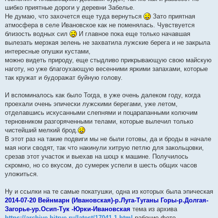
шибко приятные дороги у деревни Забелье.
Не думаю, что захочется еще туда вернуться
Зато приятная
атмосфера в селе Ивановское как не поменялась. Чувствуется
близость водных сил
И главное пока еще только начавшая
вылезать мерзкая зелень не захватила лужские берега и не закрыла
интересные опушки кустами,
можно видеть природу, еще стыдливо прикрывающую свою майскую
наготу, но уже благоухающую весенними яркими запахами, которые
так кружат и будоражат буйную голову.
И вспоминалось как было Тогда, в уже очень далеком году, когда
проехали очень эпически лужскими берегами, уже летом,
отделавшись искусанными слепнями и поцарапанными колючим
терновником разгоряченными телами, которые вылечил только
чистейший мелкий брод.
В этот раз на такие подвиги мы не были готовы, да и броды в начале
мая ноги сводят, так что накинули хитрую петлю для закольцовки,
срезав этот участок и выехав на шоцэ к машине. Получилось
скромно, но со вкусом, до сумерек успели в шесть общих часов
уложиться.
Ну и ссылки на те самые покатушки, одна из которых была эпическая
2014-07-20 Вейнмарн (Ивановская)-р.Луга-Туганы Горы-р.Долгая-
Загорье-ур.Осип-Тук -Юрки-Ивановская
тема из архива
https://archive.hitrye.ru/latest/17041-1.html
рабочие фото