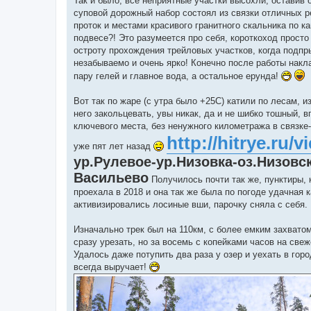
Так и было, все неприятные участки высохли, оставив
суповой дорожный набор состоял из связки отличных 
проток и местами красивого гранитного скальника по 
подвесе?! Это разумеется про себя, короткоход просто
остроту прохождения трейловых участков, когда подпр
незабываемо и очень ярко! Конечно после работы накла
пару гелей и главное вода, а остальное ерунда!
Вот так по жаре (с утра было +25С) катили по лесам, 
него закольцевать, увы никак, да и не шибко тошный,
ключевого места, без ненужного километража в связке
http://hitrye.ru/
уже пят лет назад
ур.Рулевое-ур.Низовка-оз.Низовс
Васильево
Получилось почти так же, пунктиры, 
проехала в 2018 и она так же была по погоде удачная к
активизировались лосиные вши, парочку сняла с себя. 
Изначально трек был на 110км, с более емким захватом
сразу урезать, но за восемь с копейками часов на св
Удалось даже потупить два раза у озер и уехать в гор
всегда выручает!