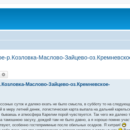
ое-р.Козловка-Маслово-Зайцево-оз.Кремневско
оиск
Расширенный поиск
р.Козловка-Маслово-Зайцево-оз.Кремневское-
ессоных суток и далеко ехать не было смысла, в субботу то на следующ
й в меру летний денек, логистическая карта выпала на дальний карельс
ем бываешь и атмосфера Карелии порой чувствуется. Так чего же далеко 
на тамошнюю засуху, дождей там не было давно, а я хорошо помню учас
ствуют, особенно гостеприимные после обильных осадков. Я хитрая!