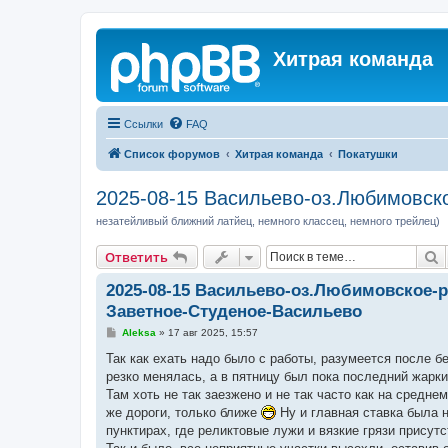
Хитрая команда
Ссылки
FAQ
Список форумов
Хитрая команда
Покатушки
2025-08-15 Васильево-оз.Любимовск
незатейливый ближний латйец, немного классец, немного трейлец)
П
Ответить
2025-08-15 Васильево-оз.Любимовское-
Заветное-Студеное-Васильево
С
Aleksa
»
17 авг 2025, 15:57
о
о
Так как ехать надо было с работы, разумеется после б
б
резко менялась, а в пятницу был пока последний жарки
щ
е
Там хоть не так заезжено и не так часто как на средн
н
же дороги, только ближе
Ну и главная ставка была 
и
е
пунктирах, где реликтовые лужи и вязкие грязи присут