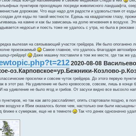
 о себе лишь кое-где напоминание и свежие медвежьи следы в них
Вес
рельефных пунктиров проходящих посреди живописного ландшафта, озер
каменистым дорожкам. Что еще надо для радости и удовольствия от езды
 создан для езды по такой местности. Едешь на квадратном глазу, прожи
ыгиваешь на камне и как бы зависаешь на долю мгновения в воздухе. Эт
дывается недосып и поесть тоже не удалось с утра, но была в рюкзаке 
изредка вылезая на связывающий участок грейдера. Им было опоганено л
 вполне проезжаемый
Самое главное, что удалось благодаря автозабро
-шоцэ-грейдер!
Даже машину поставили в том же месте, где так же уд
viewtopic.php?t=212
2020-08-08 Васильево
кое-оз.Карповское=ур.Бежники-Козлово-р.Ко
классические проселки и совсем чуток грейдера. До этого первую пункт
ак в этот раз. На удивление не было кровососов, совсем, лишь в конце 
И на удивление не было ягод и грибов. От засухи видно все высохло на
 пунктиров, но так как авто расслабляет, опять стартовали поздно, в по
ежем воздухе и 85км оказалось более чем, настолько они были насыщены
од ближе к сумеркам, еще не в темноте
Так что денек однозначно уда