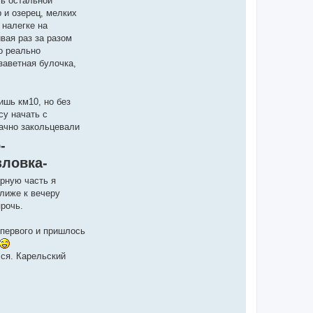
ь остальной
 и озерец, мелких
 налегке на
вая раз за разом
о реально
заветная булочка,
ишь км10, но без
су начать с
ачно закольцевали
-
зловка-
ирную часть я
ближе к вечеру
прочь.
лпервого и пришлось
лся. Карельский