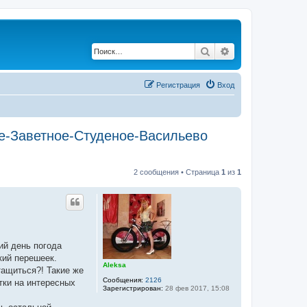
Поиск
Расширенный по
Регистрация
Вход
е-Заветное-Студеное-Васильево
2 сообщения • Страница
1
из
1
ий день погода
кий перешеек.
Aleksa
тащиться?! Такие же
Сообщения:
2126
тки на интересных
Зарегистрирован:
28 фев 2017, 15:08