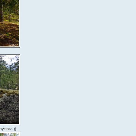
лутюга:))