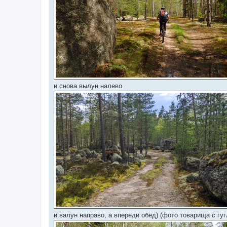
и снова вылун налево
и валун направо, а впереди обед) (фото товарища с гуг