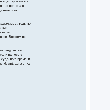
не адаптировался к
а час-полтора с
успеть и на
катались за годы по
вских.
 из за
вское. Вобщем все
товсюду весны.
рели на небо с
 неудобного времени
лы были), одна элка