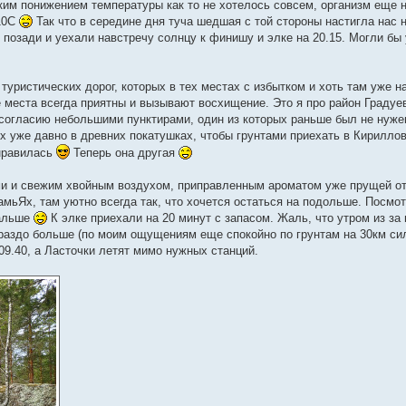
им понижением температуры как то не хотелось совсем, организм еще 
10С
Так что в середине дня туча шедшая с той стороны настигла нас н
позади и уехали навстречу солнцу к финишу и элке на 20.15. Могли бы 
уристических дорог, которых в тех местах с избытком и хоть там уже на
е места всегда приятны и вызывают восхищение. Это я про район Градуе
согласию небольшими пунктирами, один из которых раньше был не нужен
их уже давно в древних покатушках, чтобы грунтами приехать в Кирилло
 нравилась
Теперь она другая
ми и свежим хвойным воздухом, приправленным ароматом уже прущей о
мьЯх, там уютно всегда так, что хочется остаться на подольше. Посмот
дальше
К элке приехали на 20 минут с запасом. Жаль, что утром из за
раздо больше (по моим ощущениям еще спокойно по грунтам на 30км си
 09.40, а Ласточки летят мимо нужных станций.