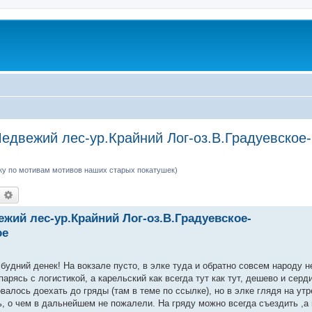
едвежий лес-ур.Крайний Лог-оз.В.Градуевское
ку по мотивам мотивов наших старых покатушек)
оиск
Расширенный поиск
ежий лес-ур.Крайний Лог-оз.В.Градуевское-
ое
будний денек! На вокзале пусто, в элке туда и обратно совсем народу н
арясь с логистикой, а карельский как всегда тут как тут, дешево и серд
алось доехать до гряды (там в теме по ссылке), но в элке глядя на утр
, о чем в дальнейшем не пожалели. На гряду можно всегда съездить ,а 