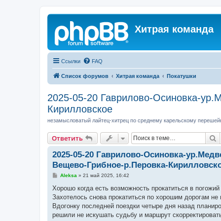
Хитрая команда
Ссылки
FAQ
Список форумов
Хитрая команда
Покатушки
2025-05-20 Гаврилово-Осиновка-ур.М
Кирилловское
незамысловатый лайтец-хитрец по среднему карельскому перешей
П
Ответить
2025-05-20 Гаврилово-Осиновка-ур.Медв
Вещево-Грибное-р.Перовка-Кирилловск
С
Aleksa
»
21 май 2025, 16:42
о
о
Хорошо когда есть возможность прокатиться в погожий 
б
Захотелось снова прокатиться по хорошим дорогам не п
щ
е
Вдогонку последней поездки четыре дня назад планиров
н
решили не искушать судьбу и маршрут скорректировать
и