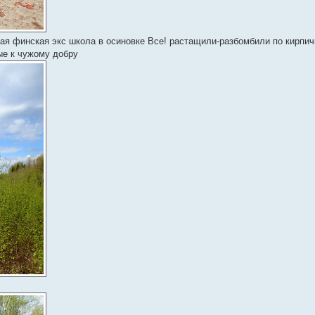
нная финская экс школа в осиновке Все! растащили-разбомбили по кирпи
ые к чужому добру