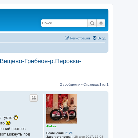
Поиск
Расширенный по
Регистрация
Вход
-Вещево-Грибное-р.Перовка-
2 сообщения • Страница
1
из
1
е густо
ито
Aleksa
енний прогноз
Сообщения:
2126
вот мокнуть под
Зарегистрирован:
28 фев 2017, 15:08