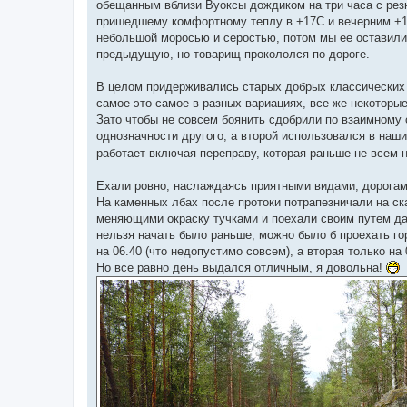
е
обещанным вблизи Вуоксы дождиком на три часа с резк
пришедшему комфортному теплу в +17С и вечерним +
небольшой моросью и серостью, потом мы ее оставили 
предыдущую, но товарищ прокололся по дороге.
В целом придерживались старых добрых классических т
самое это самое в разных вариациях, все же некоторы
Зато чтобы не совсем боянить сдобрили по взаимному 
однозначности другого, а второй использовался в наш
работает включая переправу, которая раньше не всем
Ехали ровно, наслаждаясь приятными видами, дорога
На каменных лбах после протоки потрапезничали на ска
меняющими окраску тучками и поехали своим путем 
нельзя начать было раньше, можно было б проехать го
на 06.40 (что недопустимо совсем), а вторая только на
Но все равно день выдался отличным, я довольна!