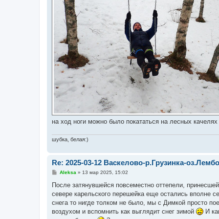
на ход ноги можно было покататься на лесных качеля
шубка, белая:)
Re: 2025-03-12 Васкелово-р.Грузинка-оз.Ле
С
Aleksa
»
13 мар 2025, 15:02
о
о
После затянувшейся повсеместно оттепели, принесшей
б
севере карельского перешейка еще остались вполне себ
щ
е
снега то нигде толком не было, мы с Димкой просто по
н
воздухом и вспомнить как выглядит снег зимой
И ка
и
е