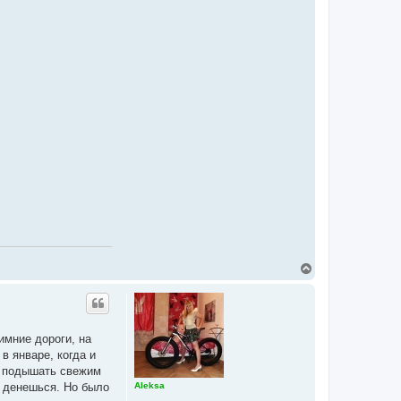
В
е
р
н
у
т
имние дороги, на
ь
в январе, когда и
с
я
го подышать свежим
к
е денешься. Но было
Aleksa
н