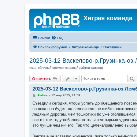
Хитрая команда
Ссылки
FAQ
Список форумов
Хитрая команда
Покатушки
2025-03-12 Васкелово-р.Грузинка-о
незатейливый снежно-ледовый лайтец-хитрец)
П
Ответить
2025-03-12 Васкелово-р.Грузинка-оз.Л
С
Aleksa
»
12 мар 2025, 21:59
о
о
Съездили сегодня, чтобы успеть до обещанного повсеме
б
но пока она будет, на велосипеде не шибко покатаешь
щ
е
ледяным дорогам, чем тошнотики по уже оголившемся 
н
нас в этом году побаловала только четырьмя удачными
и
е
это лучше чем ничего. Так что целенаправленно выбрал
Завтра еще вставлю комментов, пока только немного п