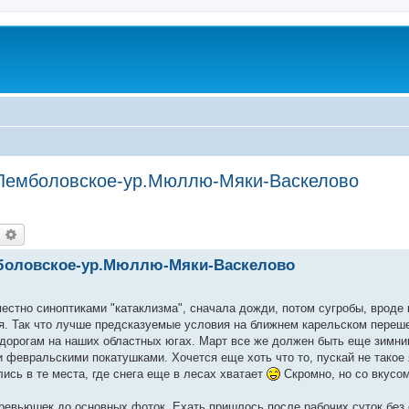
з.Лемболовское-ур.Мюллю-Мяки-Васкелово
оиск
Расширенный поиск
емболовское-ур.Мюллю-Мяки-Васкелово
стно синоптиками "катаклизма", сначала дожди, потом сугробы, вроде к
ся. Так что лучше предсказуемые условия на ближнем карельском переш
дорогам на наших областных югах. Март все же должен быть еще зимни
 февральскими покатушками. Хочется еще хоть что то, пускай не такое 
ись в те места, где снега еще в лесах хватает
Скромно, но со вкусом
ревьюшек до основных фоток. Ехать пришлось после рабочих суток без с