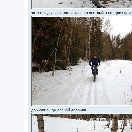
зато с воды заехали по косе на частный п-ов, дико уд
добрались до лесной дорожки