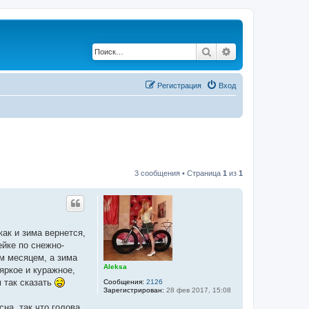
Поиск
Расширенный по
Регистрация
Вход
3 сообщения • Страница
1
из
1
ак и зима вернется,
ейке по снежно-
м месяцем, а зима
Aleksa
яркое и куражное,
 так сказать
Сообщения:
2126
Зарегистрирован:
28 фев 2017, 15:08
на, так что голова