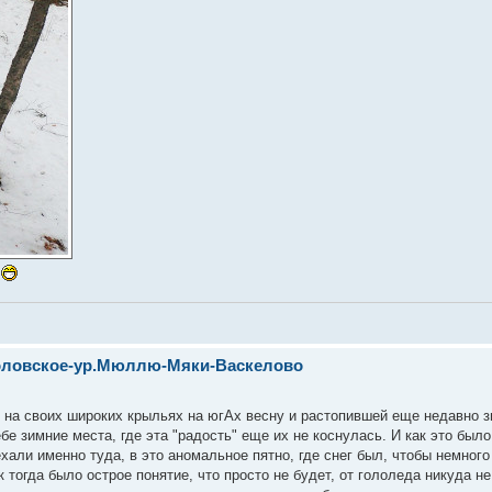
х
мболовское-ур.Мюллю-Мяки-Васкелово
 на своих широких крыльях на югАх весну и растопившей еще недавно з
е зимние места, где эта "радость" еще их не коснулась. И как это было 
ехали именно туда, в это аномальное пятно, где снег был, чтобы немно
к тогда было острое понятие, что просто не будет, от гололеда никуда н