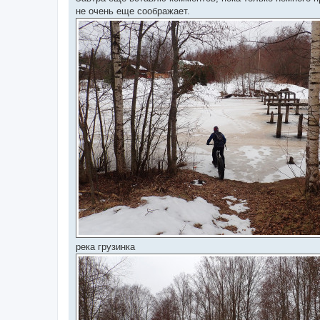
не очень еще соображает.
река грузинка