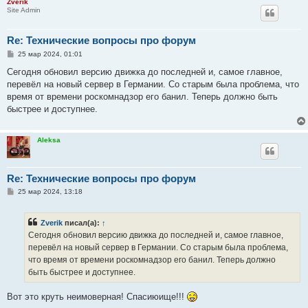
Zverik
Site Admin
Re: Технические вопросы про форум
С
25 мар 2024, 01:01
о
о
Сегодня обновил версию движка до последней и, самое главное,
б
перевёл на новый сервер в Германии. Со старым была проблема, что
щ
е
время от времени роскомнадзор его банил. Теперь должно быть
н
быстрее и доступнее.
и
е
Aleksa
Re: Технические вопросы про форум
С
25 мар 2024, 13:18
о
о
б
Zverik
писал(а):
↑
щ
е
Сегодня обновил версию движка до последней и, самое главное,
н
перевёл на новый сервер в Германии. Со старым была проблема,
и
е
что время от времени роскомнадзор его банил. Теперь должно
быть быстрее и доступнее.
Вот это круть неимоверная! Спасиюище!!!