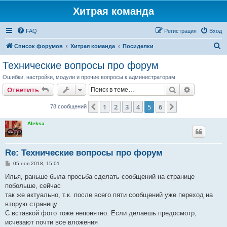
Хитрая команда
FAQ
Регистрация
Вход
П
Список форумов
Хитрая команда
Посиделки
о
Технические вопросы про форум
и
Ошибки, настройки, модули и прочие вопросы к администраторам
с
Поиск
Расширен
Ответить
к
1
2
3
4
5
6
Пред.
След.
78 сообщений
Aleksa
Re: Технические вопросы про форум
С
05 ноя 2018, 15:01
о
о
Илья, раньше была просьба сделать сообщений на странице
б
побольше, сейчас
щ
е
так же актуально, т.к. после всего пяти сообщений уже переход на
н
вторую страницу..
и
е
С вставкой фото тоже непонятно. Если делаешь предосмотр,
исчезают почти все вложения