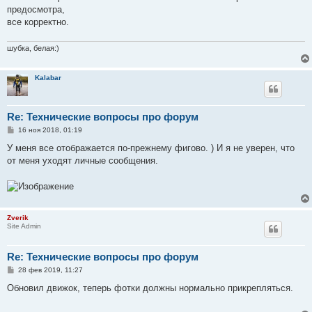
предосмотра,
все корректно.
шубка, белая:)
Kalabar
Re: Технические вопросы про форум
С
16 ноя 2018, 01:19
о
о
У меня все отображается по-прежнему фигово. ) И я не уверен, что
б
от меня уходят личные сообщения.
щ
е
н
и
е
Zverik
Site Admin
Re: Технические вопросы про форум
С
28 фев 2019, 11:27
о
о
Обновил движок, теперь фотки должны нормально прикрепляться.
б
щ
е