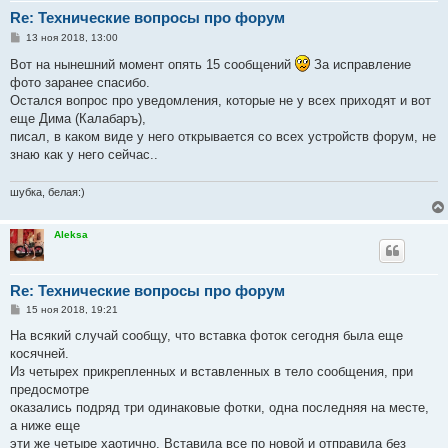
Re: Технические вопросы про форум
С
13 ноя 2018, 13:00
о
о
Вот на нынешний момент опять 15 сообщений
За исправление
б
фото заранее спасибо.
щ
е
Остался вопрос про уведомления, которые не у всех приходят и вот
н
еще Дима (Калабаръ),
и
е
писал, в каком виде у него открывается со всех устройств форум, не
знаю как у него сейчас..
шубка, белая:)
Aleksa
Re: Технические вопросы про форум
С
15 ноя 2018, 19:21
о
о
На всякий случай сообщу, что вставка фоток сегодня была еще
б
косячней.
щ
е
Из четырех прикрепленных и вставленных в тело сообщения, при
н
предосмотре
и
е
оказались подряд три одинаковые фотки, одна последняя на месте,
а ниже еще
эти же четыре хаотично. Вставила все по новой и отправила без