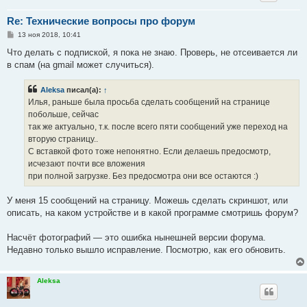
Re: Технические вопросы про форум
С
13 ноя 2018, 10:41
о
о
Что делать с подпиской, я пока не знаю. Проверь, не отсеивается ли
б
в спам (на gmail может случиться).
щ
е
н
Aleksa
писал(а):
↑
и
е
Илья, раньше была просьба сделать сообщений на странице
побольше, сейчас
так же актуально, т.к. после всего пяти сообщений уже переход на
вторую страницу..
С вставкой фото тоже непонятно. Если делаешь предосмотр,
исчезают почти все вложения
при полной загрузке. Без предосмотра они все остаются :)
У меня 15 сообщений на страницу. Можешь сделать скриншот, или
описать, на каком устройстве и в какой программе смотришь форум?
Насчёт фотографий — это ошибка нынешней версии форума.
Недавно только вышло исправление. Посмотрю, как его обновить.
Aleksa