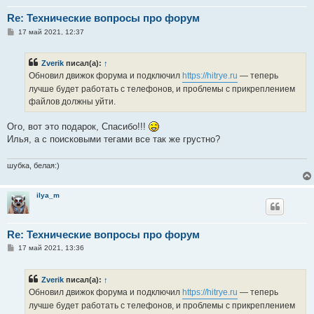
Re: Технические вопросы про форум
С
17 май 2021, 12:37
о
о
б
Zverik
писал(а):
↑
щ
е
Обновил движок форума и подключил
https://hitrye.ru
— теперь
н
лучше будет работать с телефонов, и проблемы с прикреплением
и
е
файлов должны уйти.
Ого, вот это подарок, Спасибо!!!
Илья, а с поисковыми тегами все так же грустно?
шубка, белая:)
ilya_m
Re: Технические вопросы про форум
С
17 май 2021, 13:36
о
о
б
Zverik
писал(а):
↑
щ
е
Обновил движок форума и подключил
https://hitrye.ru
— теперь
н
лучше будет работать с телефонов, и проблемы с прикреплением
и