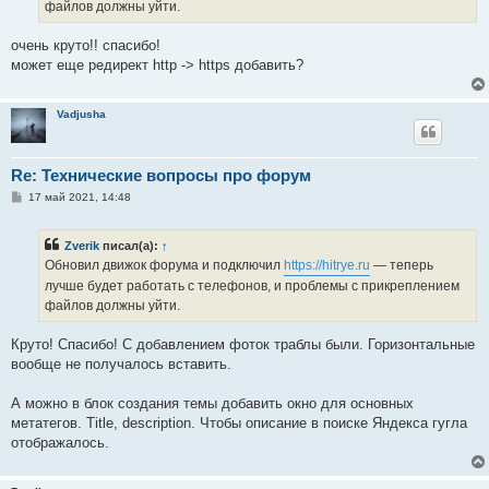
е
файлов должны уйти.
очень круто!! спасибо!
может еще редирект http -> https добавить?
Vadjusha
Re: Технические вопросы про форум
С
17 май 2021, 14:48
о
о
б
Zverik
писал(а):
↑
щ
е
Обновил движок форума и подключил
https://hitrye.ru
— теперь
н
лучше будет работать с телефонов, и проблемы с прикреплением
и
е
файлов должны уйти.
Круто! Спасибо! С добавлением фоток траблы были. Горизонтальные
вообще не получалось вставить.
А можно в блок создания темы добавить окно для основных
метатегов. Title, description. Чтобы описание в поиске Яндекса гугла
отображалось.