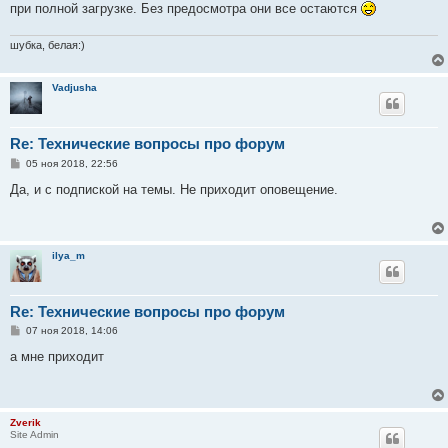
при полной загрузке. Без предосмотра они все остаются
шубка, белая:)
Vadjusha
Re: Технические вопросы про форум
С
05 ноя 2018, 22:56
о
о
Да, и с подпиской на темы. Не приходит оповещение.
б
щ
е
н
и
ilya_m
е
Re: Технические вопросы про форум
С
07 ноя 2018, 14:06
о
о
а мне приходит
б
щ
е
н
и
Zverik
е
Site Admin