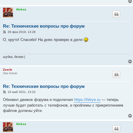
н
и
Aleksa
е
Re: Технические вопросы про форум
С
28 фев 2019, 13:28
о
о
О, круто! Спасибо! На днях проверю в деле
б
щ
е
н
и
шубка, белая:)
е
Zverik
Site Admin
Re: Технические вопросы про форум
С
16 май 2021, 13:22
о
о
Обновил движок форума и подключил
https://hitrye.ru
— теперь
б
лучше будет работать с телефонов, и проблемы с прикреплением
щ
е
файлов должны уйти.
н
и
е
Aleksa