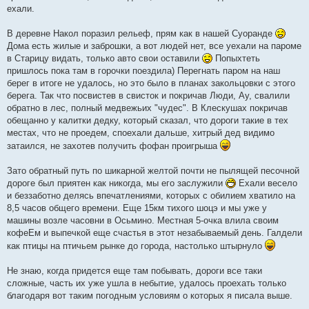
ехали.
В деревне Накол поразил рельеф, прям как в нашей Суоранде
Дома есть жилые и заброшки, а вот людей нет, все уехали на пароме
в Старицу видать, только авто свои оставили
Попыхтеть
пришлось пока там в горочки поездила) Перегнать паром на наш
берег в итоге не удалось, но это было в планах закольцовки с этого
берега. Так что посвистев в свисток и покричав Люди, Ау, свалили
обратно в лес, полный медвежьих "чудес". В Клескушах покричав
обещанно у калитки дедку, который сказал, что дороги такие в тех
местах, что не проедем, споехали дальше, хитрый дед видимо
затаился, не захотев получить фофан проигрыша
Зато обратный путь по шикарной желтой почти не пылящей песочной
дороге был приятен как никогда, мы его заслужили
Ехали весело
и беззаботно делясь впечатлениями, которых с обилием хватило на
8,5 часов общего времени. Еще 15км тихого шоцэ и мы уже у
машины возле часовни в Осьмино. Местная 5-очка влила своим
кофеЕм и выпечкой еще счастья в этот незабываемый день. Галдели
как птицы на птичьем рынке до города, настолько штырнуло
Не знаю, когда придется еще там побывать, дороги все таки
сложные, часть их уже ушла в небытие, удалось проехать только
благодаря вот таким погодным условиям о которых я писала выше.