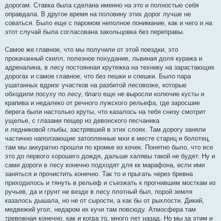
дорогам. Ставка была сделана именно на это и полностью себя
оправдала. В другое время на половину этих дорог лучше не
соваться. Было еще с паромом неполное понимание, как и чего и на
этот случай была согласована закольцовка без переправы.
Самое же главное, что мы получили от этой поездки, это
прокачанный скилл, полезное похудание, львиная доля куража и
адреналина, в лесу постоянная крутежка на технику на зарастающих
дорогах и самое главное, что без пешки и спешки. Было пара
ушатанных вдризг участков на разбитой лесовозке, которые
обходили посуху по лесу, благо еще не выросли колючие кусты и
крапива и недалеко от речного лужского рельефа, где заросшие
берега были настолько круты, что казалось на тебя снизу смотрит
ущелье, с глазами пещер из девонского песчаника
и ледниковой глыбы, застрявшей в этих слоях. Там дорогу заняли
частично наползающие затопленные мхи в месте стариц и болотец,
там мы аккуратно прошли по кромке из кочек. Понятно было, что все
это до первого хорошего дождя, дальше халявы такой не будет. Ну и
сами дороги в лесу конечно подходят для кк марафона, если ими
заняться и прочистить конечно. Так то и прыгать через бревна
приходилось и тянуть в рельеф и съезжать к прогнившим мосткам из
ручьев, да и грунт не везде в лесу плотный был, порой земля
казалось дышала, но не от сырости, а как бы от рыхлости. Дикий,
медвежий угол, недаром их кучи там повсюду. Атмосфера там
тревожная конечно, как и когда то, много лет назад. Но мы за этим и