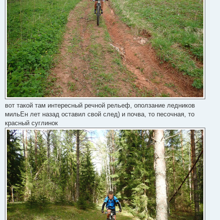
вот такой там интересный речной рельеф, оползание ледников
мильЕн лет назад оставил свой след) и почва, то песочная, то
красный суглинок