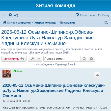
Хитрая команда
FAQ
Регистрация
Вход
П
Список форумов
Хитрая команда
Покатушки
о
2026-05-12 Осьмино-Шипино-р.Обнова-
и
Клескуши-р.Луга-Накол-ур.Заходинские
с
Лядины-Клескуши-Осьмино
к
авантюрно-приключенческий хардкорный лайтец)) посвящается памяти нашей
старой, но очень крутой и эпической покатушки 2015г.
Поиск
Расширен
Ответить
4 сообщения • Страница
1
из
1
Aleksa
2026-05-12 Осьмино-Шипино-р.Обнова-Клескуши-
р.Луга-Накол-ур.Заходинские Лядины-Клескуши-
Осьмино
С
15 май 2026, 23:03
о
о
Уже два дня прошло, а тему все открыть как то не получается...Еще
б