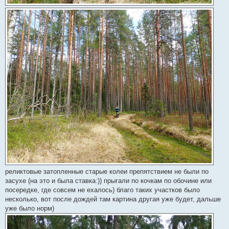
реликтовые затопленные старые колеи препятствием не были по
засухе (на это и была ставка:)) прыгали по кочкам по обочине или
посередке, где совсем не ехалось) благо таких участков было
несколько, вот после дождей там картина другая уже будет, дальше
уже было норм)