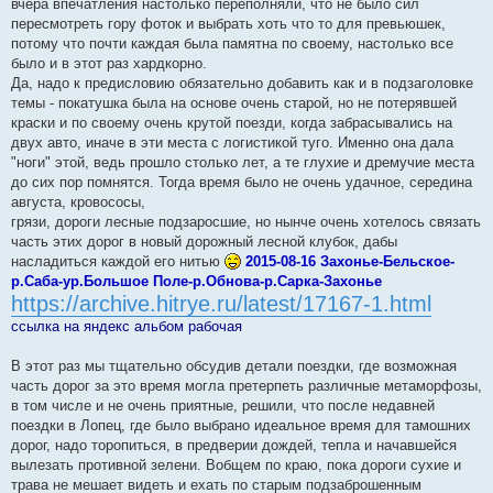
вчера впечатления настолько переполняли, что не было сил
щ
е
пересмотреть гору фоток и выбрать хоть что то для превьюшек,
н
потому что почти каждая была памятна по своему, настолько все
и
е
было и в этот раз хардкорно.
Да, надо к предисловию обязательно добавить как и в подзаголовке
темы - покатушка была на основе очень старой, но не потерявшей
краски и по своему очень крутой поезди, когда забрасывались на
двух авто, иначе в эти места с логистикой туго. Именно она дала
"ноги" этой, ведь прошло столько лет, а те глухие и дремучие места
до сих пор помнятся. Тогда время было не очень удачное, середина
августа, кровососы,
грязи, дороги лесные подзаросшие, но нынче очень хотелось связать
часть этих дорог в новый дорожный лесной клубок, дабы
насладиться каждой его нитью
2015-08-16 Захонье-Бельское-
р.Саба-ур.Большое Поле-р.Обнова-р.Сарка-Захонье
https://archive.hitrye.ru/latest/17167-1.html
ссылка на яндекс альбом рабочая
В этот раз мы тщательно обсудив детали поездки, где возможная
часть дорог за это время могла претерпеть различные метаморфозы,
в том числе и не очень приятные, решили, что после недавней
поездки в Лопец, где было выбрано идеальное время для тамошних
дорог, надо торопиться, в предверии дождей, тепла и начавшейся
вылезать противной зелени. Вобщем по краю, пока дороги сухие и
трава не мешает видеть и ехать по старым подзаброшенным