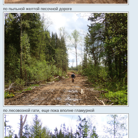
по пыльной желтой песочной дороге
по лесовозной гати, еще пока вполне гламурной