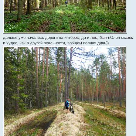
дальше уже начались дороги на интерес, да и лес, был пОлон сказок
и чудес, как в другой реальности, вобщем полная дичь))