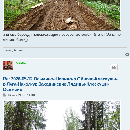
и вновь бороздя подсыхающие лесовозные колеи, благо гОвны не
липкие были))
шубка, белая:)
Aleksa
Re: 2026-05-12 Осьмино-Шипино-р.Обнова-Клескуши-
р.Луга-Накол-ур.Заходинские Лядины-Клескуши-
Осьмино
С
16 май 2026, 14:00
о
о
б
щ
е
н
и
е