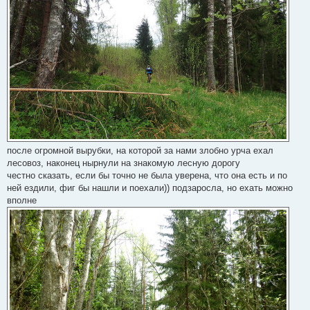
после огромной вырубки, на которой за нами злобно урча ехал
лесовоз, наконец нырнули на знакомую лесную дорогу
честно сказать, если бы точно не была уверена, что она есть и по
ней ездили, фиг бы нашли и поехали)) подзаросла, но ехать можно
вполне