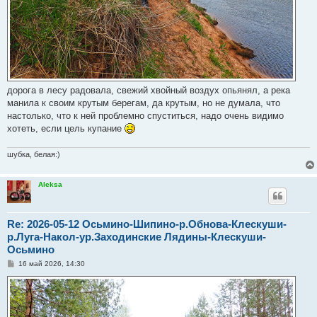
дорога в лесу радовала, свежий хвойный воздух опьянял, а река
манила к своим крутым берегам, да крутым, но не думала, что
настолько, что к ней проблемно спуститься, надо очень видимо
хотеть, если цель купание
шубка, белая:)
Aleksa
Re: 2026-05-12 Осьмино-Шипино-р.Обнова-Клескуши-
р.Луга-Накол-ур.Заходинские Лядины-Клескуши-
Осьмино
С
16 май 2026, 14:30
о
о
б
щ
е
н