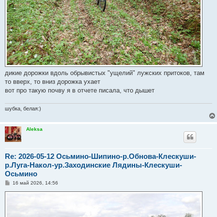
дикие дорожки вдоль обрывистых "ущелий" лужских притоков, там
то вверх, то вниз дорожка ухает
вот про такую почву я в отчете писала, что дышет
шубка, белая:)
Aleksa
Re: 2026-05-12 Осьмино-Шипино-р.Обнова-Клескуши-
р.Луга-Накол-ур.Заходинские Лядины-Клескуши-
Осьмино
С
16 май 2026, 14:56
о
о
б
щ
е