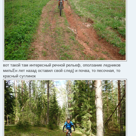
вот такой там интересный речной рельеф, оползание ледников
мильЕн лет назад оставил свой след) и почва, то песочная, то
красный суглинок