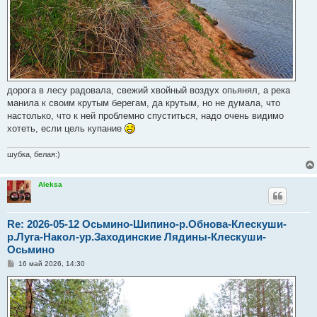
дорога в лесу радовала, свежий хвойный воздух опьянял, а река
манила к своим крутым берегам, да крутым, но не думала, что
настолько, что к ней проблемно спуститься, надо очень видимо
хотеть, если цель купание
шубка, белая:)
Aleksa
Re: 2026-05-12 Осьмино-Шипино-р.Обнова-Клескуши-
р.Луга-Накол-ур.Заходинские Лядины-Клескуши-
Осьмино
С
16 май 2026, 14:30
о
о
б
щ
е
н