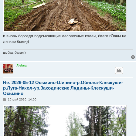
и вновь бороздя подсыхающие лесовозные колеи, благо гОвны не
липкие были))
шубка, белая:)
Aleksa
Re: 2026-05-12 Осьмино-Шипино-р.Обнова-Клескуши-
р.Луга-Накол-ур.Заходинские Лядины-Клескуши-
Осьмино
С
16 май 2026, 14:00
о
о
б
щ
е
н
и
е