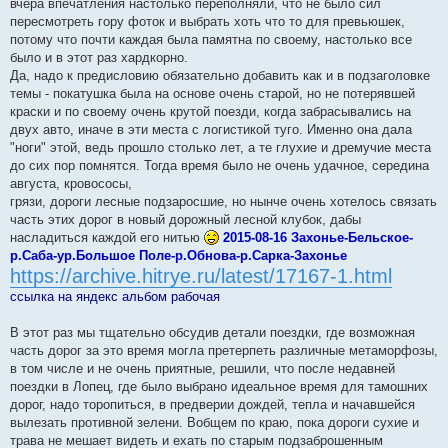
вчера впечатления настолько переполняли, что не было сил
щ
е
пересмотреть гору фоток и выбрать хоть что то для превьюшек,
н
потому что почти каждая была памятна по своему, настолько все
и
е
было и в этот раз хардкорно.
Да, надо к предисловию обязательно добавить как и в подзаголовке
темы - покатушка была на основе очень старой, но не потерявшей
краски и по своему очень крутой поезди, когда забрасывались на
двух авто, иначе в эти места с логистикой туго. Именно она дала
"ноги" этой, ведь прошло столько лет, а те глухие и дремучие места
до сих пор помнятся. Тогда время было не очень удачное, середина
августа, кровососы,
грязи, дороги лесные подзаросшие, но нынче очень хотелось связать
часть этих дорог в новый дорожный лесной клубок, дабы
насладиться каждой его нитью
2015-08-16 Захонье-Бельское-
р.Саба-ур.Большое Поле-р.Обнова-р.Сарка-Захонье
https://archive.hitrye.ru/latest/17167-1.html
ссылка на яндекс альбом рабочая
В этот раз мы тщательно обсудив детали поездки, где возможная
часть дорог за это время могла претерпеть различные метаморфозы,
в том числе и не очень приятные, решили, что после недавней
поездки в Лопец, где было выбрано идеальное время для тамошних
дорог, надо торопиться, в предверии дождей, тепла и начавшейся
вылезать противной зелени. Вобщем по краю, пока дороги сухие и
трава не мешает видеть и ехать по старым подзаброшенным