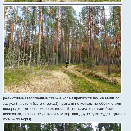
реликтовые затопленные старые колеи препятствием не были по
засухе (на это и была ставка:)) прыгали по кочкам по обочине или
посередке, где совсем не ехалось) благо таких участков было
несколько, вот после дождей там картина другая уже будет, дальше
уже было норм)