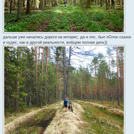
дальше уже начались дороги на интерес, да и лес, был пОлон сказок
и чудес, как в другой реальности, вобщем полная дичь))