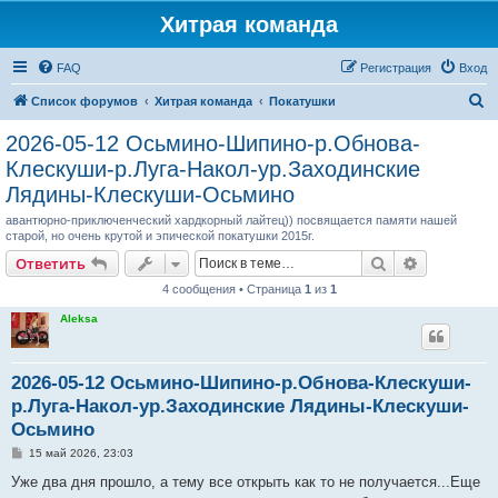
Хитрая команда
FAQ
Регистрация
Вход
П
Список форумов
Хитрая команда
Покатушки
о
2026-05-12 Осьмино-Шипино-р.Обнова-
и
Клескуши-р.Луга-Накол-ур.Заходинские
с
Лядины-Клескуши-Осьмино
к
авантюрно-приключенческий хардкорный лайтец)) посвящается памяти нашей
старой, но очень крутой и эпической покатушки 2015г.
Поиск
Расширен
Ответить
4 сообщения • Страница
1
из
1
Aleksa
2026-05-12 Осьмино-Шипино-р.Обнова-Клескуши-
р.Луга-Накол-ур.Заходинские Лядины-Клескуши-
Осьмино
С
15 май 2026, 23:03
о
о
Уже два дня прошло, а тему все открыть как то не получается...Еще
б