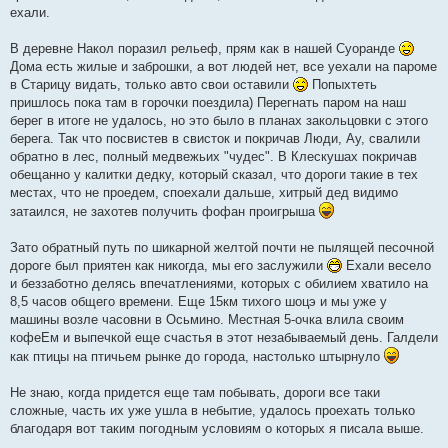
ехали.
В деревне Накол поразил рельеф, прям как в нашей Суоранде
Дома есть жилые и заброшки, а вот людей нет, все уехали на пароме
в Старицу видать, только авто свои оставили
Попыхтеть
пришлось пока там в горочки поездила) Перегнать паром на наш
берег в итоге не удалось, но это было в планах закольцовки с этого
берега. Так что посвистев в свисток и покричав Люди, Ау, свалили
обратно в лес, полный медвежьих "чудес". В Клескушах покричав
обещанно у калитки дедку, который сказал, что дороги такие в тех
местах, что не проедем, споехали дальше, хитрый дед видимо
затаился, не захотев получить фофан проигрыша
Зато обратный путь по шикарной желтой почти не пылящей песочной
дороге был приятен как никогда, мы его заслужили
Ехали весело
и беззаботно делясь впечатлениями, которых с обилием хватило на
8,5 часов общего времени. Еще 15км тихого шоцэ и мы уже у
машины возле часовни в Осьмино. Местная 5-очка влила своим
кофеЕм и выпечкой еще счастья в этот незабываемый день. Галдели
как птицы на птичьем рынке до города, настолько штырнуло
Не знаю, когда придется еще там побывать, дороги все таки
сложные, часть их уже ушла в небытие, удалось проехать только
благодаря вот таким погодным условиям о которых я писала выше.