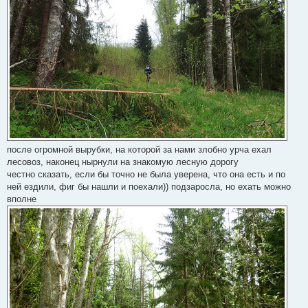
после огромной вырубки, на которой за нами злобно урча ехал
лесовоз, наконец нырнули на знакомую лесную дорогу
честно сказать, если бы точно не была уверена, что она есть и по
ней ездили, фиг бы нашли и поехали)) подзаросла, но ехать можно
вполне