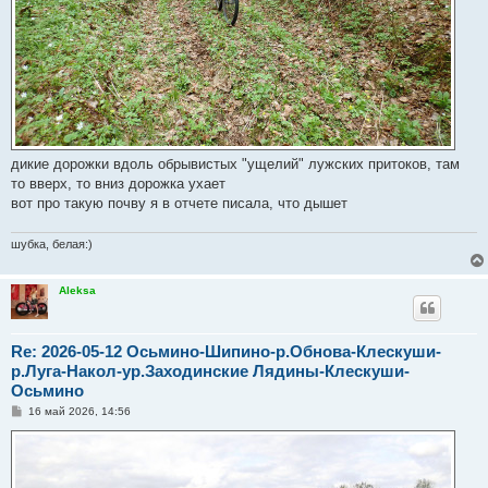
дикие дорожки вдоль обрывистых "ущелий" лужских притоков, там
то вверх, то вниз дорожка ухает
вот про такую почву я в отчете писала, что дышет
шубка, белая:)
Aleksa
Re: 2026-05-12 Осьмино-Шипино-р.Обнова-Клескуши-
р.Луга-Накол-ур.Заходинские Лядины-Клескуши-
Осьмино
С
16 май 2026, 14:56
о
о
б
щ
е