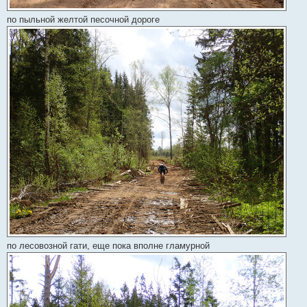
по пыльной желтой песочной дороге
по лесовозной гати, еще пока вполне гламурной