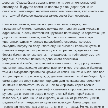
дорогам. Ставка была сделана именно на это и полностью себя
оправдала. В другое время на половину этих дорог лучше не
соваться. Было еще с паромом неполное понимание, как и чего и на
этот случай была согласована закольцовка без переправы.
Самое же главное, что мы получили от этой поездки, это
прокачанный скилл, полезное похудание, львиная доля куража и
адреналина, в лесу постоянная крутежка на технику на зарастающих
дорогах и самое главное, что без пешки и спешки. Было пара
ушатанных вдризг участков на разбитой лесовозке, которые
обходили посуху по лесу, благо еще не выросли колючие кусты и
крапива и недалеко от речного лужского рельефа, где заросшие
берега были настолько круты, что казалось на тебя снизу смотрит
ущелье, с глазами пещер из девонского песчаника
и ледниковой глыбы, застрявшей в этих слоях. Там дорогу заняли
частично наползающие затопленные мхи в месте стариц и болотец,
там мы аккуратно прошли по кромке из кочек. Понятно было, что все
это до первого хорошего дождя, дальше халявы такой не будет. Ну и
сами дороги в лесу конечно подходят для кк марафона, если ими
заняться и прочистить конечно. Так то и прыгать через бревна
приходилось и тянуть в рельеф и съезжать к прогнившим мосткам из
ручьев, да и грунт не везде в лесу плотный был, порой земля
казалось дышала, но не от сырости, а как бы от рыхлости. Дикий,
медвежий угол, недаром их кучи там повсюду. Атмосфера там
тревожная конечно, как и когда то, много лет назад. Но мы за этим и