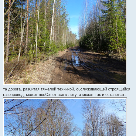
та дорога, разбитая тяжелой техникой, обслуживающей строящийся
газопровод, может посОхнет все к лету, а может так и останется...