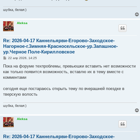
шубка, белая:)
Aleksa
Re: 2026-04-17 Каннельярви-Егорово-Заходское-
Нагорное-г.Зимняя-Красносельское-ур.Запашное-
ур.Черное Поле-Кирилловское
С
22 апр 2026, 14:25
о
о
Пока на форуме техпроблемы, превьюшки вставить нет возможности
б
как только появится возможность, вставлю их в тему вместе с
щ
е
комментами
н
и
е
сегодня еще постараюсь открыть тему по вчерашней поездке в
тверскую волость
шубка, белая:)
Aleksa
Re: 2026-04-17 Каннельярви-Егорово-Заходское-