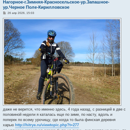
Нагорное-г.Зимняя-Красносельское-ур.Запашное-
ур.Черное Поле-Кирилловское
С
26 апр 2026, 15:03
о
о
б
щ
е
н
и
е
даже не верится, что именно здесь, 4 года назад, с разницей в две с
половиной недели я каталась еще по зиме, по насту, вдоль и
поперек по всему урочищу, где когда то была финская деревня
харью
http://hitrye.ru/viewtopic.php?t=277