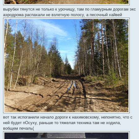
вырубки тянутся не только к урочищу, там по гламурным дорогам экс
аэродрома распахали не взлетную полосу, а песочный хайвей
вот так испоганили начало дороги к нахимовскому, непонятно, что с
ней будет пОсуху, раньше то тяжелая техника там не ходила,
вобщем печаль(