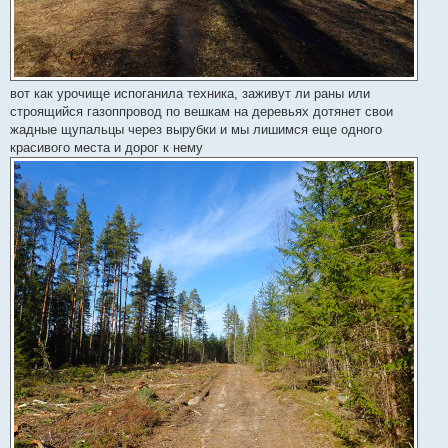
вот как урочище испоганила техника, заживут ли раны или
строящийся газоппровод по вешкам на деревьях дотянет свои
жадные щупальцы через вырубки и мы лишимся еще одного
красивого места и дорог к нему