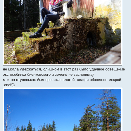
не могла удержаться, слишком в этот раз было удачное освещение
экс особняка биенковского и зелень не заслоняла)
мох на ступеньках был пропитан влагой, селфи обошлось мокрой
.опой))