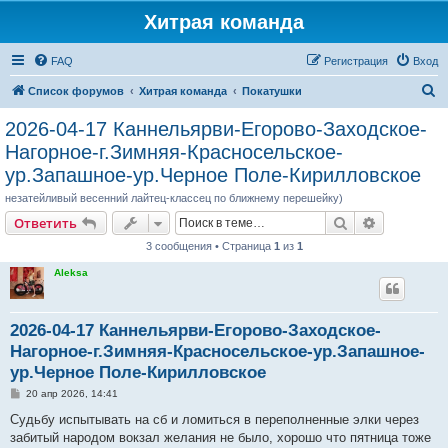
Хитрая команда
FAQ
Регистрация
Вход
П
Список форумов
Хитрая команда
Покатушки
о
2026-04-17 Каннельярви-Егорово-Заходское-
и
Нагорное-г.Зимняя-Красносельское-
с
ур.Запашное-ур.Черное Поле-Кирилловское
к
незатейливый весенний лайтец-классец по ближнему перешейку)
Поиск
Расширен
Ответить
3 сообщения • Страница
1
из
1
Aleksa
2026-04-17 Каннельярви-Егорово-Заходское-
Нагорное-г.Зимняя-Красносельское-ур.Запашное-
ур.Черное Поле-Кирилловское
С
20 апр 2026, 14:41
о
о
Судьбу испытывать на сб и ломиться в переполненные элки через
б
забитый народом вокзал желания не было, хорошо что пятница тоже
щ