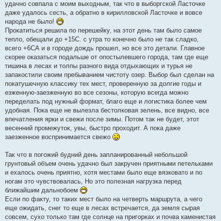
е
удачно совпала с моим выходным, так что в выборгской Ласточке
н
даже удалось сесть, а обратно в кирилловской Ласточке и вовсе
и
е
народа не было!
Прокатиться решила по перешейку, на этот день там было самое
тепло, обещали до +15С. с утра то конечно было не так сладко,
всего +6СА и в городе дождь прошел, но все это детали. Главное
скорее оказаться подальше от опостылевшего города, там где еще
тишина в лесах и толпы разного вида отдыхающих и турья не
запакостили своим пребыванием чистоту озер. Выбор был сделан на
покатушечную классику тех мест, проверенную за долгие годы и
езженную-заезженную во все сезоны, которую всегда можно
переделать под нужный формат, благо еще и логистика более чем
удобная. Пока еще не вылезла бестолковая зелень, все видно, все
впечатления ярки и свежи после зимы. Потом так не будет, этот
весенний промежуток, увы, быстро проходит. А пока даже
заезженное воспринимается свежо
Так что в погожий будний день запланированный небольшой
грунтовый объем очень удачно был закручен приятными петельками
и ехалось очень приятно, хотя местами было еще вязковато и по
ногам это чувствовалась, Но это полезная нагрузка перед
ближайшим дальнобоем
Если по факту, то таких мест было на четверть маршрута, а чего
еще ожидать, снег то еще в лесах встречается, да земля сырая
совсем, сухо только там где солнце на пригорках и почва каменистая