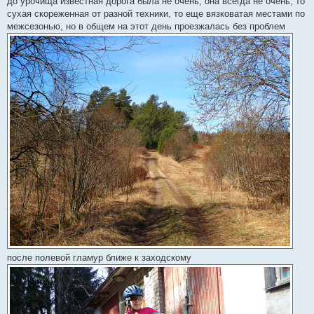
до урочища известная дорога была не очень, она всегда не очень, то
сухая скореженная от разной техники, то еще вязковатая местами по
межсезонью, но в общем на этот день проезжалась без проблем
после полевой гламур ближе к заходскому