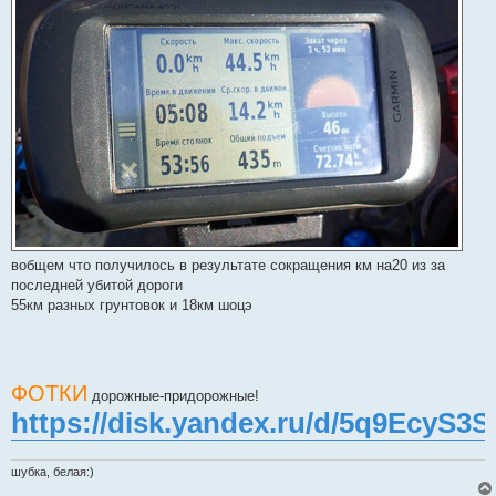
вобщем что получилось в результате сокращения км на20 из за
последней убитой дороги
55км разных грунтовок и 18км шоцэ
ФОТКИ
дорожные-придорожные!
https://disk.yandex.ru/d/5q9EcyS3
шубка, белая:)