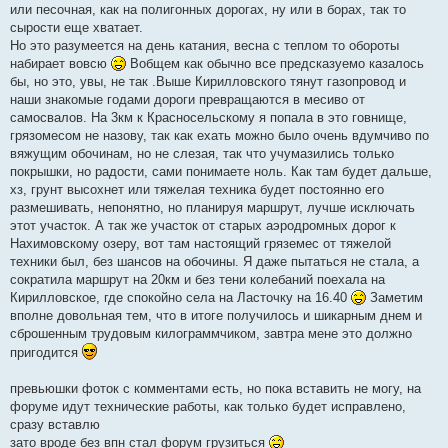
или песочная, как на полигонных дорогах, ну или в борах, так то
сырости еще хватает.
Но это разумеется на день катания, весна с теплом то обороты
набирает вовсю
Вобщем как обычно все предсказуемо казалось
бы, но это, увы, не так .Выше Кирилловского тянут газопровод и
наши знакомые годами дороги превращаются в месиво от
самосвалов. На 3км к Красносельскому я попала в это говнище,
грязомесом не назову, так как ехать можно было очень вдумчиво по
вяжущим обочинам, но не слезая, так что учумазились только
покрышки, но радости, сами понимаете ноль. Как там будет дальше,
хз, грунт высохнет или тяжелая техника будет постоянно его
размешивать, непонятно, но планируя маршрут, лучше исключать
этот участок. А так же участок от старых аэродромных дорог к
Нахимовскому озеру, вот там настоящий гряземес от тяжелой
техники был, без шансов на обочины. Я даже пытаться не стала, а
сократила маршрут на 20км и без тени колебаний поехала на
Кирилловское, где спокойно села на Ласточку на 16.40
Заметим
вполне довольная тем, что в итоге получилось и шикарным днем и
сброшенным трудовым килограммчиком, завтра мене это должно
пригодится
превьюшки фоток с комментами есть, но пока вставить не могу, на
форуме идут технические работы, как только будет исправлено,
сразу вставлю
зато вроде без впн стал форум грузиться