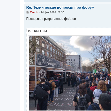
Re: Технические вопросы про форум
С
Zverik
»
24 фев 2026, 21:36
о
о
Проверяю прикрепление файлов
б
щ
е
н
ВЛОЖЕНИЯ
и
е