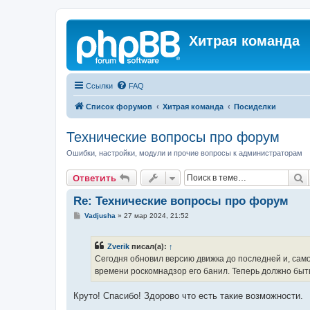
Хитрая команда
Ссылки
FAQ
Список форумов
Хитрая команда
Посиделки
Технические вопросы про форум
Ошибки, настройки, модули и прочие вопросы к администраторам
П
Ответить
Re: Технические вопросы про форум
С
Vadjusha
»
27 мар 2024, 21:52
о
о
б
Zverik
писал(а):
↑
щ
е
Сегодня обновил версию движка до последней и, само
н
времени роскомнадзор его банил. Теперь должно быт
и
е
Круто! Спасибо! Здорово что есть такие возможности.