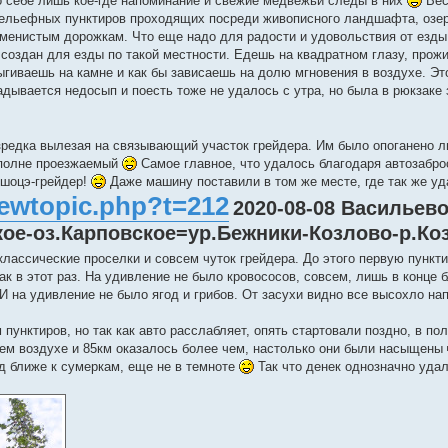
 о себе лишь кое-где напоминание и свежие медвежьи следы в них
Вес
рельефных пунктиров проходящих посреди живописного ландшафта, озер
каменистым дорожкам. Что еще надо для радости и удовольствия от езды
 создан для езды по такой местности. Едешь на квадратном глазу, прожи
ыгиваешь на камне и как бы зависаешь на долю мгновения в воздухе. Эт
дывается недосып и поесть тоже не удалось с утра, но была в рюкзаке 
изредка вылезая на связывающий участок грейдера. Им было опоганено л
 вполне проезжаемый
Самое главное, что удалось благодаря автозабро
-шоцэ-грейдер!
Даже машину поставили в том же месте, где так же уд
viewtopic.php?t=212
2020-08-08 Васильево
кое-оз.Карповское=ур.Бежники-Козлово-р.Ко
классические проселки и совсем чуток грейдера. До этого первую пункт
ак в этот раз. На удивление не было кровососов, совсем, лишь в конце 
И на удивление не было ягод и грибов. От засухи видно все высохло на
 пунктиров, но так как авто расслабляет, опять стартовали поздно, в по
ежем воздухе и 85км оказалось более чем, настолько они были насыщены
од ближе к сумеркам, еще не в темноте
Так что денек однозначно уда