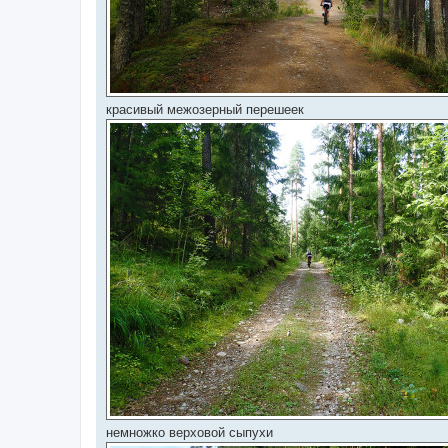
красивый межозерный перешеек
немножко верховой сыпухи