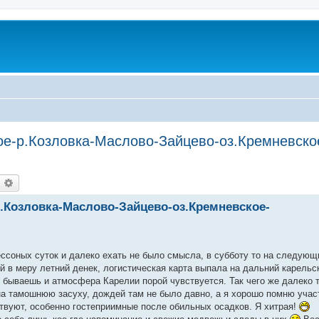
ое-р.Козловка-Маслово-Зайцево-оз.Кремневско
оиск
Расширенный поиск
р.Козловка-Маслово-Зайцево-оз.Кремневское-
ессоных суток и далеко ехать не было смысла, в субботу то на следующ
й в меру летний денек, логистическая карта выпала на дальний карельс
ем бываешь и атмосфера Карелии порой чувствуется. Так чего же далеко 
на тамошнюю засуху, дождей там не было давно, а я хорошо помню учас
ствуют, особенно гостеприимные после обильных осадков. Я хитрая!