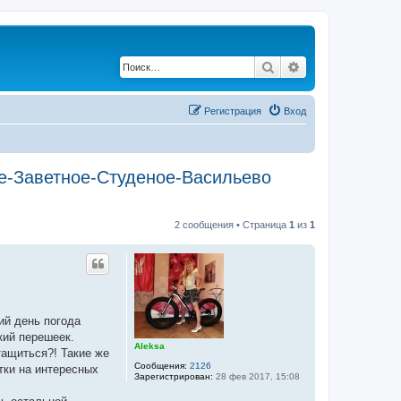
Поиск
Расширенный по
Регистрация
Вход
е-Заветное-Студеное-Васильево
2 сообщения • Страница
1
из
1
ий день погода
кий перешеек.
Aleksa
тащиться?! Такие же
Сообщения:
2126
тки на интересных
Зарегистрирован:
28 фев 2017, 15:08