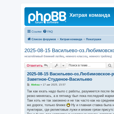
Хитрая команда
Ссылки
FAQ
Список форумов
Хитрая команда
Покатушки
2025-08-15 Васильево-оз.Любимовск
незатейливый ближний латйец, немного классец, немного трейлец)
П
Ответить
2025-08-15 Васильево-оз.Любимовское-
Заветное-Студеное-Васильево
С
Aleksa
»
17 авг 2025, 15:57
о
о
Так как ехать надо было с работы, разумеется после б
б
резко менялась, а в пятницу был пока последний жарки
щ
е
Там хоть не так заезжено и не так часто как на средн
н
же дороги, только ближе
Ну и главная ставка была 
и
е
пунктирах, где реликтовые лужи и вязкие грязи присут