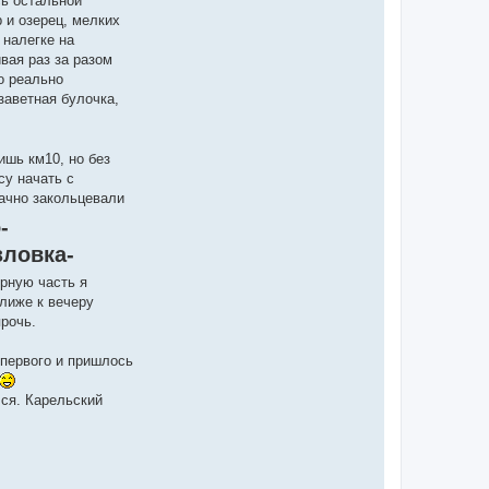
ь остальной
 и озерец, мелких
 налегке на
вая раз за разом
о реально
заветная булочка,
ишь км10, но без
су начать с
ачно закольцевали
-
зловка-
ирную часть я
ближе к вечеру
прочь.
лпервого и пришлось
лся. Карельский