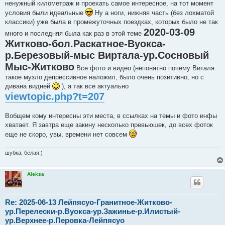
ненужный километраж и проехать самое интересное, на тот момент
условия были идеальные
Ну а ноги, нижняя часть (без лохматой
классики) уже была в промежуточных поездках, которых было не так
2020-03-09
много и последняя была как раз в этой теме
Житково-бол.Раскатное-Вуокса-
р.Березовый-мыс Виртала-ур.Сосновый
Мыс-Житково
Все фото и видео (непонятно почему Виталя
такое музло депрессивное наложил, было очень позитивно, но с
дивана видней
), а так все актуально
viewtopic.php?t=207
Вобщем кому интересны эти места, в ссылках на темы и фото инфы
хватает. Я завтра еще закину несколько превьюшек, до всех фоток
еще не скоро, увы, времени нет совсем
шубка, белая:)
Aleksa
Re: 2025-06-13 Лейпясуо-Гранитное-Житково-
ур.Перелески-р.Вуокса-ур.Зажинье-р.Илистый-
ур.Верхнее-р.Перовка-Лейпясуо