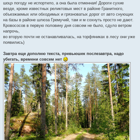
шоцэ погоду не испортило, а она была отменная! Дороги сухие
везде, кроме известных реликтовых мест в районе Гранитного,
объезжаемых или обходимых и грязноватых дорог от авто снующих
на базы в районе шлюза Гремучий, там и м сохнуть просто не дают.
Кровососов в первую половину дня совсем не было, сдуло ветром
напрочь,
во вторую почти не останавливалась, на торфяниках в лесу они уже
появились)
Завтра еще дополню текста, превьюшек послезавтра, надо
убегать, времени совсем нет