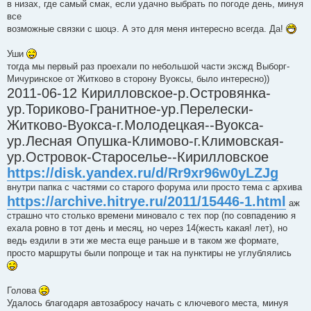
в низах, где самый смак, если удачно выбрать по погоде день, минуя
все
возможные связки с шоцэ. А это для меня интересно всегда. Да!
Уши
тогда мы первый раз проехали по небольшой части эксжд Выборг-
Мичуринское от Житково в сторону Вуоксы, было интересно))
2011-06-12 Кирилловское-р.Островянка-
ур.Ториково-Гранитное-ур.Перелески-
Житково-Вуокса-г.Молодецкая--Вуокса-
ур.Лесная Опушка-Климово-г.Климовская-
ур.Островок-Староселье--Кирилловское
https://disk.yandex.ru/d/Rr9xr96w0yLZJg
внутри папка с частями со старого форума или просто тема с архива
https://archive.hitrye.ru/2011/15446-1.html
аж
страшно что столько времени миновало с тех пор (по совпадению я
ехала ровно в тот день и месяц, но через 14(жесть какая! лет), но
ведь ездили в эти же места еще раньше и в таком же формате,
просто маршруты были попроще и так на пунктиры не углублялись
Голова
Удалось благодаря автозабросу начать с ключевого места, минуя