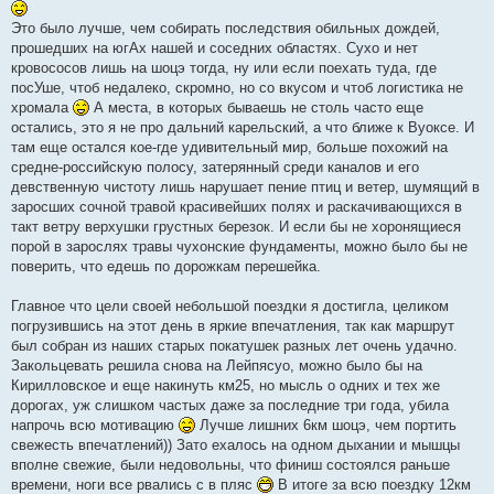
е
н
Это было лучше, чем собирать последствия обильных дождей,
и
е
прошедших на югАх нашей и соседних областях. Сухо и нет
кровососов лишь на шоцэ тогда, ну или если поехать туда, где
посУше, чтоб недалеко, скромно, но со вкусом и чтоб логистика не
хромала
А места, в которых бываешь не столь часто еще
остались, это я не про дальний карельский, а что ближе к Вуоксе. И
там еще остался кое-где удивительный мир, больше похожий на
средне-российскую полосу, затерянный среди каналов и его
девственную чистоту лишь нарушает пение птиц и ветер, шумящий в
заросших сочной травой красивейших полях и раскачивающихся в
такт ветру верхушки грустных березок. И если бы не хоронящиеся
порой в зарослях травы чухонские фундаменты, можно было бы не
поверить, что едешь по дорожкам перешейка.
Главное что цели своей небольшой поездки я достигла, целиком
погрузившись на этот день в яркие впечатления, так как маршрут
был собран из наших старых покатушек разных лет очень удачно.
Закольцевать решила снова на Лейпясуо, можно было бы на
Кирилловское и еще накинуть км25, но мысль о одних и тех же
дорогах, уж слишком частых даже за последние три года, убила
напрочь всю мотивацию
Лучше лишних 6км шоцэ, чем портить
свежесть впечатлений)) Зато ехалось на одном дыхании и мышцы
вполне свежие, были недовольны, что финиш состоялся раньше
времени, ноги все рвались с в пляс
В итоге за всю поездку 12км