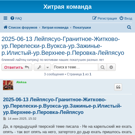
Хитрая команда
FAQ
Регистрация
Вход
П
Список форумов
Хитрая команда
Покатушки
о
2025-06-13 Лейпясуо-Гранитное-Житково-
и
ур.Перелески-р.Вуокса-ур.Зажинье-
с
р.Илистый-ур.Верхнее-р.Перовка-Лейпясуо
к
ближний лайтец-хитрец) по мотивам наших покатушек разных лет
Поиск
Расширен
Ответить
3 сообщения • Страница
1
из
1
Aleksa
2025-06-13 Лейпясуо-Гранитное-Житково-
ур.Перелески-р.Вуокса-ур.Зажинье-р.Илистый-
ур.Верхнее-р.Перовка-Лейпясуо
С
14 июн 2025, 15:32
о
о
Да, в предыдущей тверской теме писала - Не на карельский же ехать
б
опять - так вот опять на него, затертого до дыр ехать пришлось ехать
щ