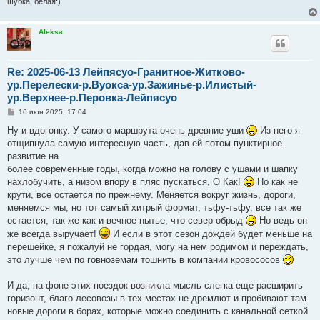
шубка, белая:)
Aleksa
Re: 2025-06-13 Лейпясуо-Гранитное-Житково-
ур.Перелески-р.Вуокса-ур.Зажинье-р.Илистый-
ур.Верхнее-р.Перовка-Лейпясуо
С
16 июн 2025, 17:04
о
о
Ну и вдогонку. У самого маршрута очень древние уши
Из него я
б
отщипнула самую интересную часть, дав ей потом пунктирное
щ
е
развитие на
н
более современные годы, когда можно на голову с ушами и шапку
и
е
нахлобучить, а низом впору в пляс пускаться, О Как!
Но как не
крути, все остается по прежнему. Меняется вокруг жизнь, дороги,
меняемся мы, но тот самый хитрый формат, тьфу-тьфу, все так же
остается, так же как и вечное нытье, что север обрыд
Но ведь он
же всегда выручает!
И если в этот сезон дождей будет меньше на
перешейке, я пожалуй не гордая, могу на нем родимом и переждать,
это лучше чем по говноземам тошнить в компании кровососов
И да, на фоне этих поездок возникла мысль слегка еще расширить
горизонт, благо лесовозы в тех местах не дремлют и пробивают там
новые дороги в борах, которые можно соединить с канальной сеткой