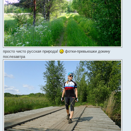
просто чисто русская природа!
фотки-превьюшки докину
послезавтра