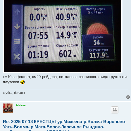
км10 асфальта, км20грейдера, остальное различного вида грунтовки-
плутовки
шубка, белая:)
Aleksa
Re: 2025-07-18 КРЕСТЦЫ-ур.Михеево-р.Волма-Вороново-
Усть-Волма- р.Мста-Борок-Заречное Рындино-