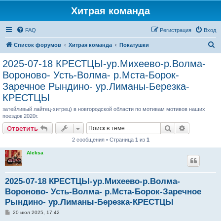
Хитрая команда
FAQ
Регистрация
Вход
П
Список форумов
Хитрая команда
Покатушки
о
2025-07-18 КРЕСТЦЫ-ур.Михеево-р.Волма-
и
Вороново- Усть-Волма- р.Мста-Борок-
с
Заречное Рындино- ур.Лиманы-Березка-
к
КРЕСТЦЫ
затейливый лайтец-хитрец) в новгородской области по мотивам мотивов наших
поездок 2020г.
Поиск
Расширен
Ответить
2 сообщения • Страница
1
из
1
Aleksa
2025-07-18 КРЕСТЦЫ-ур.Михеево-р.Волма-
Вороново- Усть-Волма- р.Мста-Борок-Заречное
Рындино- ур.Лиманы-Березка-КРЕСТЦЫ
С
20 июл 2025, 17:42
о