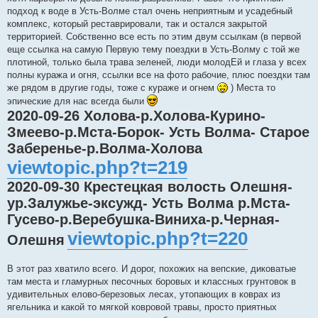
подход к воде в Усть-Волме стал очень неприятным и усадебный
комплекс, который реставрировали, так и остался закрытой
территорией. Собственно все есть по этим двум ссылкам (в первой
еще ссылка на самую Первую тему поездки в Усть-Волму с той же
плотиной, только была трава зеленей, люди молодЕй и глаза у всех
полны куража и огня, ссылки все на фото рабочие, плюс поездки там
же рядом в другие годы, тоже с кураже и огнем
) Места то
эпические для нас всегда были
2020-09-26 Холова-р.Холова-Курино-
Змеево-р.Мста-Борок- Усть Волма- Старое
Заберенье-р.Волма-Холова
viewtopic.php?t=219
2020-09-30 Крестецкая волость Олешня-
ур.Залужье-эксужд- Усть Волма р.Мста-
Гусево-р.Веребушка-Виниха-р.Черная-
viewtopic.php?t=220
Олешня
В этот раз хватило всего. И дорог, похожих на вепские, диковатые
там места и гламурных песочных боровых и классных грунтовок в
удивительных елово-березовых лесах, утопающих в коврах из
ягельника и какой то мягкой ковровой травы, просто приятных