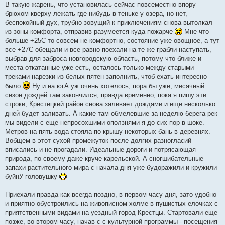
о
В такую жарень, что установилась сейчас повсеместно впору
б
брюхом кверху лежать где-нибудь в теньке у озера, но нет,
щ
е
беспокойный дух, трубно зовущий к приключениям снова вытолкал
н
из зоны комфорта, отправив разумеется куда пожарче
Мне что
и
е
больше +25С то совсем не комфортно, состояние уже овощное, а тут
все +27С обещали и все равно поехали на те же грабли наступать,
выбрав для заброса новгородскую область, потому что ближе и
места откатанные уже есть, осталось только между старыми
треками нарезки из белых пятен заполнить, чтоб ехать интересно
было
Ну и на югА уж очень хотелось, пора бы уже, месячный
сезон дождей там закончился, правда временно, пока я пишу эти
строки, Крестецкий район снова заливает дождями и еще несколько
дней будет заливать. А какие там обмелевшие за неделю берега рек
мы видели с еще непросохшими оползнями я до сих пор в шоке.
Метров на пять вода стояла по крышу некоторых бань в деревнях.
Вобщем в этот сухой промежуток после долгих разногласий
вписались и не прогадали. Идеальные дороги и потрясающая
природа, по своему даже круче карельской. А сногшибательные
запахи растительного мира с начала дня уже будоражили и кружили
буйнУ головушку
Приехали правда как всегда поздно, в первом часу дня, зато удобно
и приятно обустроились на живописном холме в пушистых елочках с
приятственными видами на уездный город Крестцы. Стартовали еще
позже, во втором часу, начав с с культурной программы - посещения