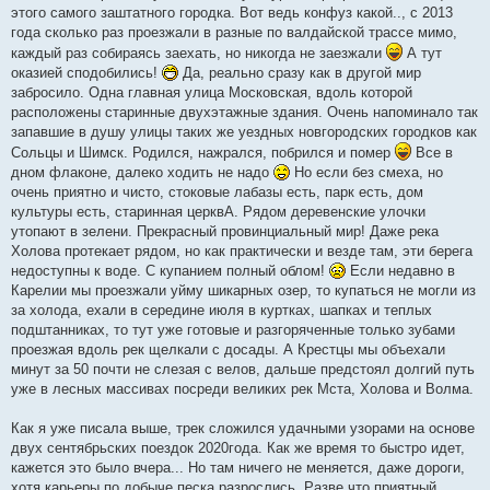
этого самого заштатного городка. Вот ведь конфуз какой.., с 2013
года сколько раз проезжали в разные по валдайской трассе мимо,
каждый раз собираясь заехать, но никогда не заезжали
А тут
оказией сподобились!
Да, реально сразу как в другой мир
забросило. Одна главная улица Московская, вдоль которой
расположены старинные двухэтажные здания. Очень напоминало так
запавшие в душу улицы таких же уездных новгородских городков как
Сольцы и Шимск. Родился, нажрался, побрился и помер
Все в
дном флаконе, далеко ходить не надо
Но если без смеха, но
очень приятно и чисто, стоковые лабазы есть, парк есть, дом
культуры есть, старинная церквА. Рядом деревенские улочки
утопают в зелени. Прекрасный провинциальный мир! Даже река
Холова протекает рядом, но как практически и везде там, эти берега
недоступны к воде. С купанием полный облом!
Если недавно в
Карелии мы проезжали уйму шикарных озер, то купаться не могли из
за холода, ехали в середине июля в куртках, шапках и теплых
подштанниках, то тут уже готовые и разгоряченные только зубами
проезжая вдоль рек щелкали с досады. А Крестцы мы объехали
минут за 50 почти не слезая с велов, дальше предстоял долгий путь
уже в лесных массивах посреди великих рек Мста, Холова и Волма.
Как я уже писала выше, трек сложился удачными узорами на основе
двух сентябрьских поездок 2020года. Как же время то быстро идет,
кажется это было вчера... Но там ничего не меняется, даже дороги,
хотя карьеры по добыче песка разрослись. Разве что приятный