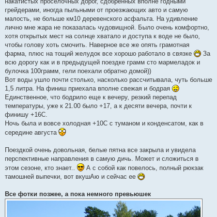
накатистых проселочных дорог, сдобренных вполне годными
грейдерами, иногда пыльными от проезжающих авто и самую
малость, не больше км10 деревенского асфальта. На удивление
лично мне жара не показалась чудовищной. Было очень комфортно,
хотя открытых мест на солнце хватало и доступа к воде не было,
чтобы голову хоть смочить. Наверное все же опять грамотная
фарма, плюс на тощий желудок все хорошо работало в связке
За
всю дорогу как и в предыдущей поездке грамм сто мармеладок и
булочка 100грамм, гели поехали обратно домой))
Вот воды ушло почти столько, насколько рассчитывала, чуть больше
1,5 литра. На финиш приехала вполне свежая и бодрая
Единственное, что бодрило еще к вечеру, резкий перепад
температуры, уже к 21.00 было +17, а к десяти вечера, почти к
финишу +16С.
Ночь была и вовсе холодная +10С с туманом и конденсатом, как в
середине августа
Поездкой очень довольная, белые пятна все закрыла и увидела
перспективные направления в самую дичь. Может и сложиться в
этом сезоне, кто знает..
А с собой как повелось, полный рюкзак
тамошней выпечки, вот вкушАю и сейчас ее
Все фотки позжее, а пока немного превьюшек