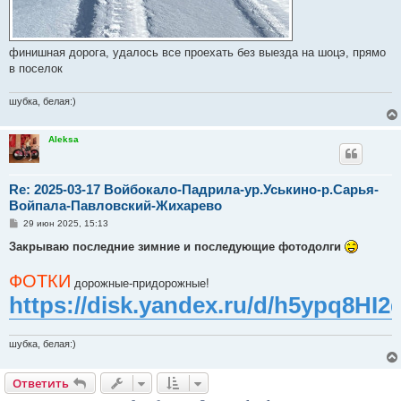
финишная дорога, удалось все проехать без выезда на шоцэ, прямо
в поселок
шубка, белая:)
Aleksa
Re: 2025-03-17 Войбокало-Падрила-ур.Уськино-р.Сарья-
Войпала-Павловский-Жихарево
С
29 июн 2025, 15:13
о
о
Закрываю последние зимние и последующие фотодолги
б
щ
ФОТКИ
е
дорожные-придорожные!
н
https://disk.yandex.ru/d/h5ypq8HI
и
е
шубка, белая:)
Ответить