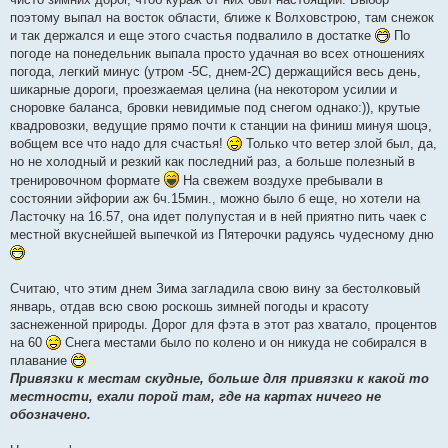
поэтому выпал на восток области, ближе к Волховстрою, там снежок
и так держался и еще этого счастья подвалило в достатке
По
погоде на понедельник выпала просто удачная во всех отношениях
погода, легкий минус (утром -5С, днем-2С) держащийся весь день,
шикарные дороги, проезжаемая целина (на некотором усилии и
сноровке баланса, бровки невидимые под снегом однако:)), крутые
квадровозки, ведущие прямо почти к станции на финиш минуя шоцэ,
вобщем все что надо для счастья!
Только что ветер злой был, да,
но не холодный и резкий как последний раз, а больше полезный в
тренировочном формате
На свежем воздухе пребывали в
состоянии эйфории аж 6ч.15мин., можно было б еще, но хотели на
Ласточку на 16.57, она идет полупустая и в ней приятно пить чаек с
местной вкуснейшей выпечкой из Пятерочки радуясь чудесному дню
Считаю, что этим днем Зима загладила свою вину за бестолковый
январь, отдав всю свою роскошь зимней погоды и красоту
заснеженной природы. Дорог для фэта в этот раз хватало, процентов
на 60
Снега местами было по колено и он никуда не собирался в
плавание
Привязки к местам скудные, больше для привязки к какой то
местности, ехали порой там, где на картах ничего не
обозначено.