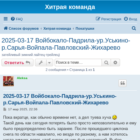
Хитрая команда
FAQ
Регистрация
Вход
П
Список форумов
Хитрая команда
Покатушки
о
2025-03-17 Войбокало-Падрила-ур.Уськино-
и
р.Сарья-Войпала-Павловский-Жихарево
с
затейливый зимний лайтец-трейлец)
к
Поиск
Расширен
Ответить
2 сообщения • Страница
1
из
1
Aleksa
2025-03-17 Войбокало-Падрила-ур.Уськино-
р.Сарья-Войпала-Павловский-Жихарево
С
17 мар 2025, 22:36
о
о
Пока вкратце, как обычно времени нет, а дел туева хуча
б
Такой день как сегодня потерять было просто непозволительно и ему
щ
е
было предопределено быть заранее. После прошедшего циклона
н
снега по области навалило, но везде по разному, а нам хотелось
и
е
чисто зимних дорог, чтоб кураж от них был настоящий. Выбор