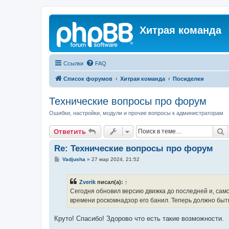
Хитрая команда
Ссылки
FAQ
Список форумов
Хитрая команда
Посиделки
Технические вопросы про форум
Ошибки, настройки, модули и прочие вопросы к администраторам
П
Ответить
Re: Технические вопросы про форум
С
Vadjusha
»
27 мар 2024, 21:52
о
о
б
Zverik
писал(а):
↑
щ
е
Сегодня обновил версию движка до последней и, само
н
времени роскомнадзор его банил. Теперь должно быт
и
е
Круто! Спасибо! Здорово что есть такие возможности.