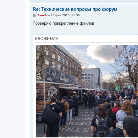
Re: Технические вопросы про форум
С
Zverik
»
24 фев 2026, 21:36
о
о
Проверяю прикрепление файлов
б
щ
е
н
ВЛОЖЕНИЯ
и
е