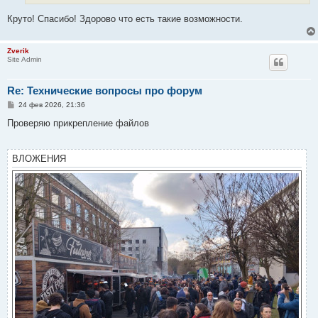
Круто! Спасибо! Здорово что есть такие возможности.
Zverik
Site Admin
Re: Технические вопросы про форум
С
24 фев 2026, 21:36
о
о
Проверяю прикрепление файлов
б
щ
е
н
ВЛОЖЕНИЯ
и
е