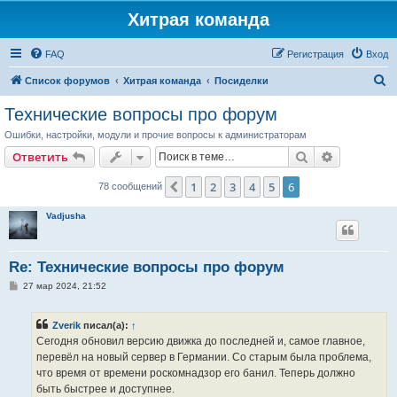
Хитрая команда
FAQ
Регистрация
Вход
П
Список форумов
Хитрая команда
Посиделки
о
Технические вопросы про форум
и
Ошибки, настройки, модули и прочие вопросы к администраторам
с
Поиск
Расширен
Ответить
к
1
2
3
4
5
6
Пред.
78 сообщений
Vadjusha
Re: Технические вопросы про форум
С
27 мар 2024, 21:52
о
о
б
Zverik
писал(а):
↑
щ
е
Сегодня обновил версию движка до последней и, самое главное,
н
перевёл на новый сервер в Германии. Со старым была проблема,
и
е
что время от времени роскомнадзор его банил. Теперь должно
быть быстрее и доступнее.