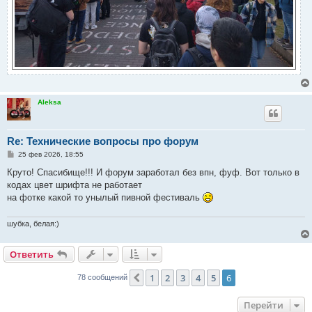
Aleksa
Re: Технические вопросы про форум
С
25 фев 2026, 18:55
о
о
Круто! Спасибище!!! И форум заработал без впн, фуф. Вот только в
б
кодах цвет шрифта не работает
щ
е
на фотке какой то унылый пивной фестиваль
н
и
е
шубка, белая:)
Ответить
1
2
3
4
5
6
Пред.
78 сообщений
Перейти