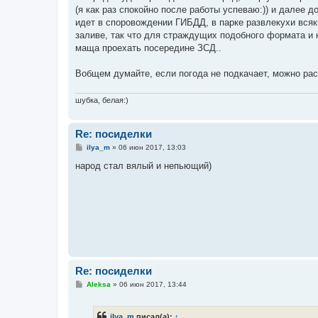
е
(я как раз спокойно после работы успеваю:)) и далее д
н
идет в споровождении ГИБДД, в парке развлекухи вся
и
е
заливе, так что для страждущих подобного формата и 
маща проехать посередине ЗСД..
Вобщем думайте, если погода не подкачает, можно ра
шубка, белая:)
Re: посиделки
С
ilya_m
»
06 июн 2017, 13:03
о
о
народ стал вялый и непьющий)
б
щ
е
н
и
е
Re: посиделки
С
Aleksa
»
06 июн 2017, 13:44
о
о
б
ilya_m
писал(а):
↑
щ