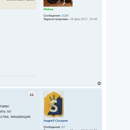
я
к
Aleksa
н
а
Сообщения:
2126
Зарегистрирован:
28 фев 2017, 15:08
ч
а
л
у
В
е
р
н
у
т
елами
ь
ить по
с
я
льства, мешающие
к
Андрей Сахаров
н
Сообщения:
27
а