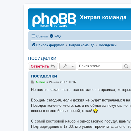
Хитрая команда
Ссылки
FAQ
Список форумов
Хитрая команда
Посиделки
посиделки
П
Ответить
посиделки
С
Aleksa
»
24 май 2017, 10:37
о
о
Не помню какая часть, все осталось в архивах, которы
б
щ
е
Вобщем сегодня, если дождя не будет встречаемся на К
н
Поводов конечно много, как и не обмытых покупок, но 
и
е
весны в сезон белых ночей, о как!
С собой костровой набор и одноразовую посуду, шампу
Подтверждение в 17.00, кто успеет прочитать, анонс, т