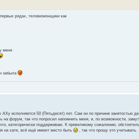
 первых рядах, телевизионщики как
 у меня
 и забыла
х АХу исполняется 50 (Пятьдесят) лет. Сам он по причине занятостью д
на форум, так что попросил напомнить меня, и, по возможности, замут
и что, категорически поддерживаю. К превеликому сожалению, обстояте
бя на хате, всё ещё имеют место быть
, так что прошу это учитывать.