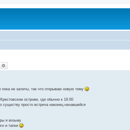
оиск
Расширенный поиск
е пока не залиты, так что открываю новую тему
рестовском острове, где обычно к 19.00.
по существу просто встреча наконец начавшейся
ры я возьму
ого и тапки