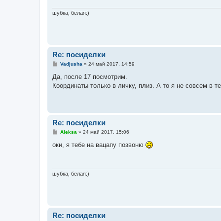
е
н
и
шубка, белая:)
е
Re: посиделки
С
Vadjusha
»
24 май 2017, 14:59
о
о
Да, после 17 посмотрим.
б
Координаты только в личку, плиз. А то я не совсем в те
щ
е
н
и
е
Re: посиделки
С
Aleksa
»
24 май 2017, 15:06
о
о
оки, я тебе на вацапу позвоню
б
щ
е
н
и
шубка, белая:)
е
Re: посиделки