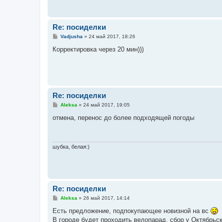
е
Re: посиделки
С
Vadjusha
»
24 май 2017, 18:26
о
о
Корректировка через 20 мин)))
б
щ
е
н
и
е
Re: посиделки
С
Aleksa
»
24 май 2017, 19:05
о
о
отмена, перенос до более подходящей погоды
б
щ
е
н
и
шубка, белая:)
е
Re: посиделки
С
Aleksa
»
26 май 2017, 14:14
о
о
Есть предложение, подпокупающее новизной на вс
б
В городе будет проходить велопарад, сбор у Октябрьск
щ