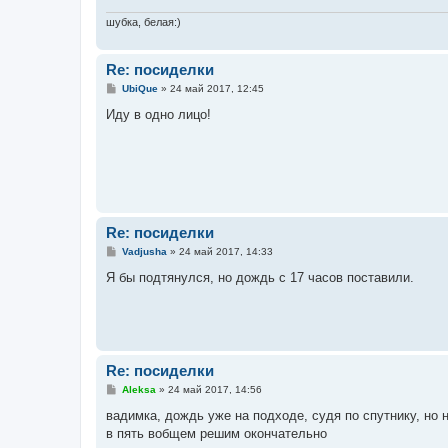
шубка, белая:)
Re: посиделки
С
UbiQue
»
24 май 2017, 12:45
о
о
Иду в одно лицо!
б
щ
е
н
и
е
Re: посиделки
С
Vadjusha
»
24 май 2017, 14:33
о
о
Я бы подтянулся, но дождь с 17 часов поставили.
б
щ
е
н
и
е
Re: посиделки
С
Aleksa
»
24 май 2017, 14:56
о
о
вадимка, дождь уже на подходе, судя по спутнику, но
б
в пять вобщем решим окончательно
щ