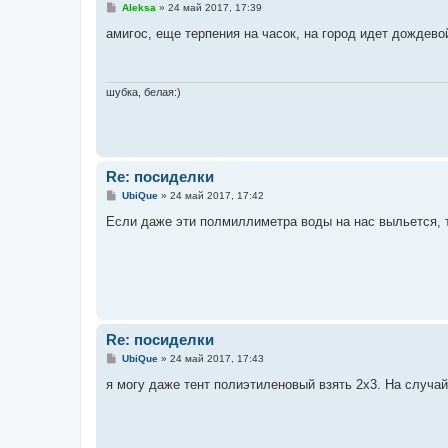
С
Aleksa
»
24 май 2017, 17:39
о
о
амигос, еще терпения на часок, на город идет дождевой
б
щ
е
н
и
шубка, белая:)
е
Re: посиделки
С
UbiQue
»
24 май 2017, 17:42
о
о
Если даже эти полмиллиметра воды на нас выльется, 
б
щ
е
н
и
е
Re: посиделки
С
UbiQue
»
24 май 2017, 17:43
о
о
я могу даже тент полиэтиленовый взять 2х3. На случай
б
щ
е
н
и