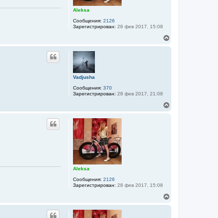
я
к
Aleksa
н
а
Сообщения:
2126
Зарегистрирован:
28 фев 2017, 15:08
ч
а
В
л
е
у
р
н
у
т
Vadjusha
ь
с
Сообщения:
370
я
Зарегистрирован:
28 фев 2017, 21:08
к
В
н
е
а
р
ч
н
а
у
л
т
у
ь
с
я
к
Aleksa
н
а
Сообщения:
2126
Зарегистрирован:
28 фев 2017, 15:08
ч
а
В
л
е
у
р
н