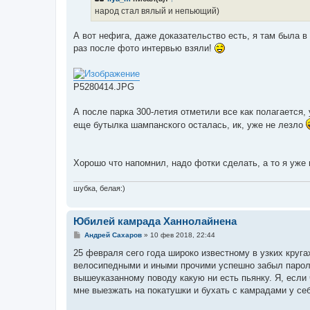
е
народ стал вялый и непьющий)
н
и
е
А вот нефига, даже доказательство есть, я там была в
раз после фото интервью взяли!
P5280414.JPG
А после парка 300-летия отметили все как полагается,
еще бутылка шампанского осталась, ик, уже не лезло
Хорошо что напомнил, надо фотки сделать, а то я уже
шубка, белая:)
Юбилей камрада Ханнолайнена
С
Андрей Сахаров
»
10 фев 2018, 22:44
о
о
25 февраля сего года широко известному в узких круга
б
велосипедными и иными прочими успешно забыл пароль 
щ
е
вышеуказанному поводу какую ни есть пьянку. Я, есл
н
мне выезжать на покатушки и бухать с камрадами у се
и
е