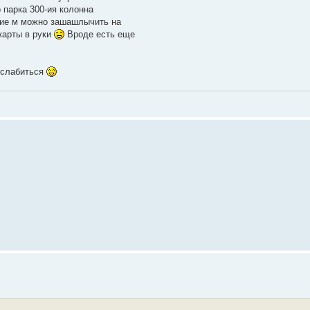
о парка 300-ия колонна
кие м можно зашашлычить на
карты в руки
Вроде есть еще
сслабиться