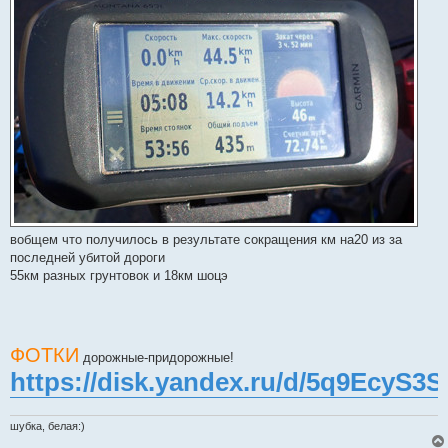
вобщем что получилось в результате сокращения км на20 из за
последней убитой дороги
55км разных грунтовок и 18км шоцэ
ФОТКИ
дорожные-придорожные!
https://disk.yandex.ru/d/5q9EcyS3
шубка, белая:)