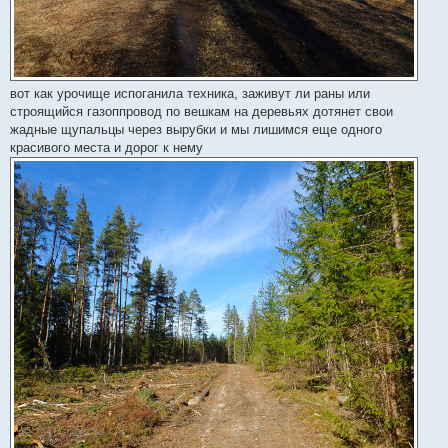
вот как урочище испоганила техника, заживут ли раны или
строящийся газоппровод по вешкам на деревьях дотянет свои
жадные щупальцы через вырубки и мы лишимся еще одного
красивого места и дорог к нему