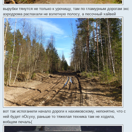
вырубки тянутся не только к урочищу, там по гламурным дорогам экс
аэродрома распахали не взлетную полосу, а песочный хайвей
вот так испоганили начало дороги к нахимовскому, непонятно, что с
ней будет пОсуху, раньше то тяжелая техника там не ходила,
вобщем печаль(