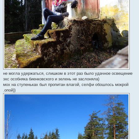
не могла удержаться, слишком в этот раз было удачное освещение
экс особняка биенковского и зелень не заслоняла)
мох на ступеньках был пропитан влагой, селфи обошлось мокрой
.опой))