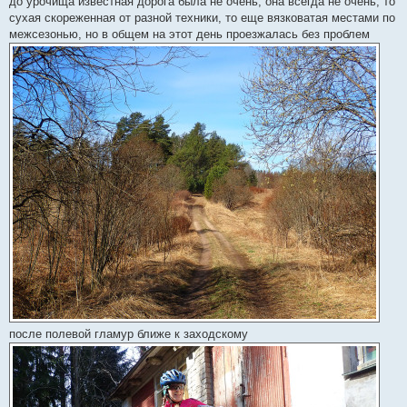
до урочища известная дорога была не очень, она всегда не очень, то
сухая скореженная от разной техники, то еще вязковатая местами по
межсезонью, но в общем на этот день проезжалась без проблем
после полевой гламур ближе к заходскому