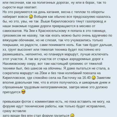
или песочная, как на полигонных дорогах, ну или в борах, так то
сырости еще хватает.
Но это разумеется на день катания, весна с теплом то обороты
набирает вовсю
Вобщем как обычно все предсказуемо казалось
бы, но это, увы, не так .Выше Кирилловского тянут газопровод и
наши знакомые годами дороги превращаются в месиво от
самосвалов. На 3км к Красносельскому я попала в это говнище,
грязомесом не назову, так как ехать можно было очень вдумчиво по
вяжущим обочинам, но не слезая, так что учумазились только
покрышки, но радости, сами понимаете ноль. Как там будет дальше,
хз, грунт высохнет или тяжелая техника будет постоянно его
размешивать, непонятно, но планируя маршрут, лучше исключать
этот участок. А так же участок от старых аэродромных дорог к
Нахимовскому озеру, вот там настоящий гряземес от тяжелой
техники был, без шансов на обочины. Я даже пытаться не стала, а
сократила маршрут на 20км и без тени колебаний поехала на
Кирилловское, где спокойно села на Ласточку на 16.40
Заметим
вполне довольная тем, что в итоге получилось и шикарным днем и
сброшенным трудовым килограммчиком, завтра мене это должно
пригодится
превьюшки фоток с комментами есть, но пока вставить не могу, на
форуме идут технические работы, как только будет исправлено,
сразу вставлю
зато вроде без впн стал форум грузиться