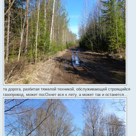
та дорога, разбитая тяжелой техникой, обслуживающей строящийся
газопровод, может посОхнет все к лету, а может так и останется...