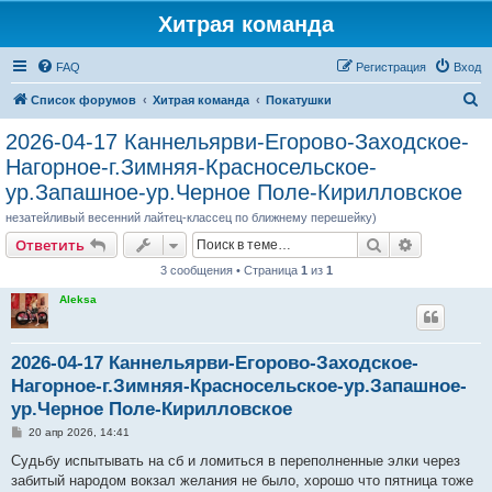
Хитрая команда
FAQ
Регистрация
Вход
П
Список форумов
Хитрая команда
Покатушки
о
2026-04-17 Каннельярви-Егорово-Заходское-
и
Нагорное-г.Зимняя-Красносельское-
с
ур.Запашное-ур.Черное Поле-Кирилловское
к
незатейливый весенний лайтец-классец по ближнему перешейку)
Поиск
Расширен
Ответить
3 сообщения • Страница
1
из
1
Aleksa
2026-04-17 Каннельярви-Егорово-Заходское-
Нагорное-г.Зимняя-Красносельское-ур.Запашное-
ур.Черное Поле-Кирилловское
С
20 апр 2026, 14:41
о
о
Судьбу испытывать на сб и ломиться в переполненные элки через
б
забитый народом вокзал желания не было, хорошо что пятница тоже
щ