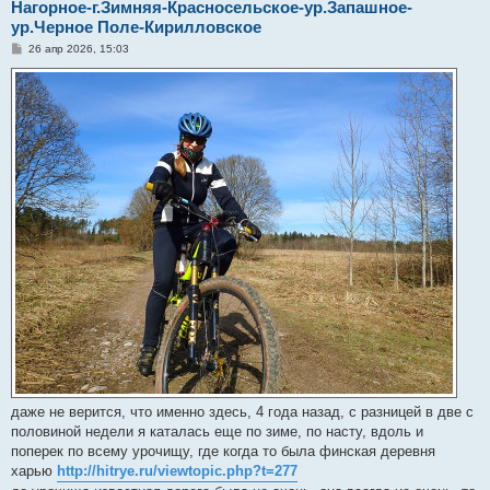
Нагорное-г.Зимняя-Красносельское-ур.Запашное-
ур.Черное Поле-Кирилловское
С
26 апр 2026, 15:03
о
о
б
щ
е
н
и
е
даже не верится, что именно здесь, 4 года назад, с разницей в две с
половиной недели я каталась еще по зиме, по насту, вдоль и
поперек по всему урочищу, где когда то была финская деревня
харью
http://hitrye.ru/viewtopic.php?t=277