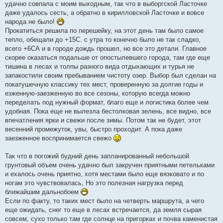
е
удачно совпала с моим выходным, так что в выборгской Ласточке
н
даже удалось сесть, а обратно в кирилловской Ласточке и вовсе
и
е
народа не было!
Прокатиться решила по перешейку, на этот день там было самое
тепло, обещали до +15С. с утра то конечно было не так сладко,
всего +6СА и в городе дождь прошел, но все это детали. Главное
скорее оказаться подальше от опостылевшего города, там где еще
тишина в лесах и толпы разного вида отдыхающих и турья не
запакостили своим пребыванием чистоту озер. Выбор был сделан на
покатушечную классику тех мест, проверенную за долгие годы и
езженную-заезженную во все сезоны, которую всегда можно
переделать под нужный формат, благо еще и логистика более чем
удобная. Пока еще не вылезла бестолковая зелень, все видно, все
впечатления ярки и свежи после зимы. Потом так не будет, этот
весенний промежуток, увы, быстро проходит. А пока даже
заезженное воспринимается свежо
Так что в погожий будний день запланированный небольшой
грунтовый объем очень удачно был закручен приятными петельками
и ехалось очень приятно, хотя местами было еще вязковато и по
ногам это чувствовалась, Но это полезная нагрузка перед
ближайшим дальнобоем
Если по факту, то таких мест было на четверть маршрута, а чего
еще ожидать, снег то еще в лесах встречается, да земля сырая
совсем, сухо только там где солнце на пригорках и почва каменистая