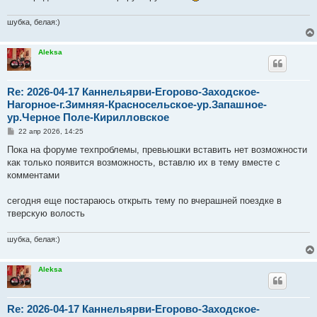
шубка, белая:)
Aleksa
Re: 2026-04-17 Каннельярви-Егорово-Заходское-
Нагорное-г.Зимняя-Красносельское-ур.Запашное-
ур.Черное Поле-Кирилловское
С
22 апр 2026, 14:25
о
о
Пока на форуме техпроблемы, превьюшки вставить нет возможности
б
как только появится возможность, вставлю их в тему вместе с
щ
е
комментами
н
и
е
сегодня еще постараюсь открыть тему по вчерашней поездке в
тверскую волость
шубка, белая:)
Aleksa
Re: 2026-04-17 Каннельярви-Егорово-Заходское-