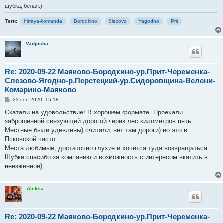
шубка, белая:)
Теги:
hitraya-komanda
Borodkino
Slezovo
Yagodno
Prit
Vadjusha
Re: 2020-09-22 Маяково-Бородкино-ур.Прит-Череменка-
Слезово-Ягодно-р.Перстецкий-ур.Сидоровщина-Велени-
Комарино-Маяково
С
23 сен 2020, 15:18
о
о
Скатали на удовольствие! В хорошем формате. Проехали
б
заброшенной связующей дорогой через лес километров пять.
щ
е
Местные были удивлены) считали, нет там дороги) но это в
н
Псковской часто.
и
е
Места любимые, достаточно глухие и хочется туда возвращаться.
Шубке спасибо за компанию и возможность с интересом вкатить в
неезженное)
Aleksa
Re: 2020-09-22 Маяково-Бородкино-ур.Прит-Череменка-