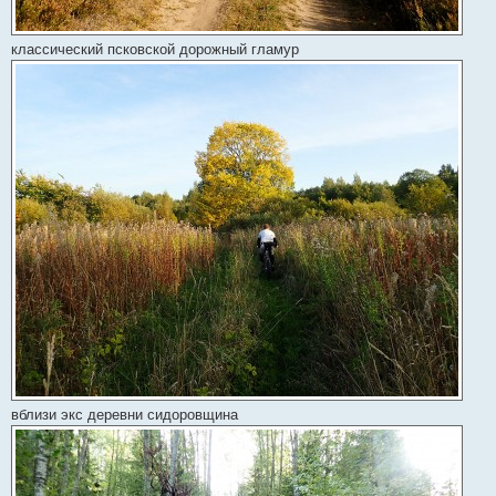
классический псковской дорожный гламур
вблизи экс деревни сидоровщина