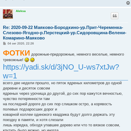
Aleksa
Re: 2020-09-22 Маяково-Бородкино-ур.Прит-Череменка-
Слезово-Ягодно-р.Перстецкий-ур.Сидоровщина-Велени-
Комарино-Маяково
С
04 окт 2020, 22:26
о
ФОТКИ
о
б
дорожные-придорожные, немного веселые, немного
щ
тревожные!
е
https://yadi.sk/d/3jNO_U-ws7xtJw?
н
и
е
w=1
всего две недели прошло, но пяток ядреных километров до одной
деревни и десяток совсем
ядреных через урочища до другой, до сих пор кажутся вечностью,
чувство потерянности там
на последней дороге до сих пор слишком остро, а корявость
полевых подзаросших дорог и
коварной коллеи одинокого квадрика будут долго держать эту
поездку в памяти, и хотя слезали
лишь изредка, обходя упавшее дерево или что то вязкое совсем,
крутить было можно, но иногда