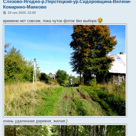
Слезово-Ягодно-р.Перстецкий-ур.Сидоровщина-Велени-
Комарино-Маяково
С
23 сен 2020, 22:00
о
о
времени нет совсем, пока чуток фоток без выбора
б
щ
е
н
и
е
очень удаленная деревня, жилая:)