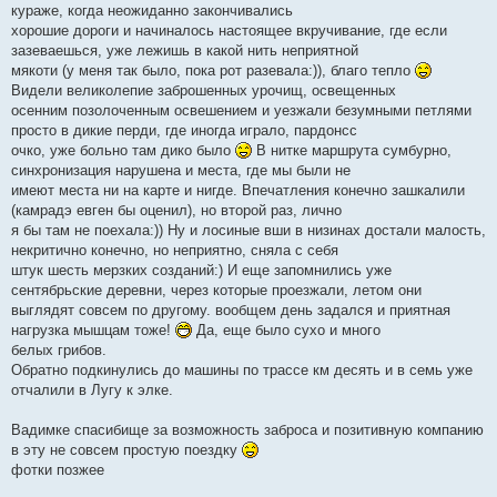
кураже, когда неожиданно закончивались
хорошие дороги и начиналось настоящее вкручивание, где если
зазеваешься, уже лежишь в какой нить неприятной
мякоти (у меня так было, пока рот разевала:)), благо тепло
Видели великолепие заброшенных урочищ, освещенных
осенним позолоченным освешением и уезжали безумными петлями
просто в дикие перди, где иногда играло, пардонсс
очко, уже больно там дико было
В нитке маршрута сумбурно,
синхронизация нарушена и места, где мы были не
имеют места ни на карте и нигде. Впечатления конечно зашкалили
(камрадэ евген бы оценил), но второй раз, лично
я бы там не поехала:)) Ну и лосиные вши в низинах достали малость,
некритично конечно, но неприятно, сняла с себя
штук шесть мерзких созданий:) И еще запомнились уже
сентябрьские деревни, через которые проезжали, летом они
выглядят совсем по другому. вообщем день задался и приятная
нагрузка мышцам тоже!
Да, еще было сухо и много
белых грибов.
Обратно подкинулись до машины по трассе км десять и в семь уже
отчалили в Лугу к элке.
Вадимке спасибище за возможность заброса и позитивную компанию
в эту не совсем простую поездку
фотки позжее