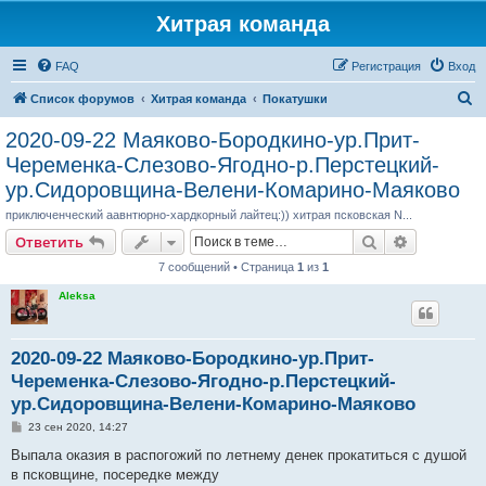
Хитрая команда
FAQ
Регистрация
Вход
П
Список форумов
Хитрая команда
Покатушки
о
2020-09-22 Маяково-Бородкино-ур.Прит-
и
Череменка-Слезово-Ягодно-р.Перстецкий-
с
ур.Сидоровщина-Велени-Комарино-Маяково
к
приключенческий аавнтюрно-хардкорный лайтец:)) хитрая псковская N...
Поиск
Расширен
Ответить
7 сообщений • Страница
1
из
1
Aleksa
2020-09-22 Маяково-Бородкино-ур.Прит-
Череменка-Слезово-Ягодно-р.Перстецкий-
ур.Сидоровщина-Велени-Комарино-Маяково
С
23 сен 2020, 14:27
о
о
Выпала оказия в распогожий по летнему денек прокатиться с душой
б
в псковщине, посередке между
щ