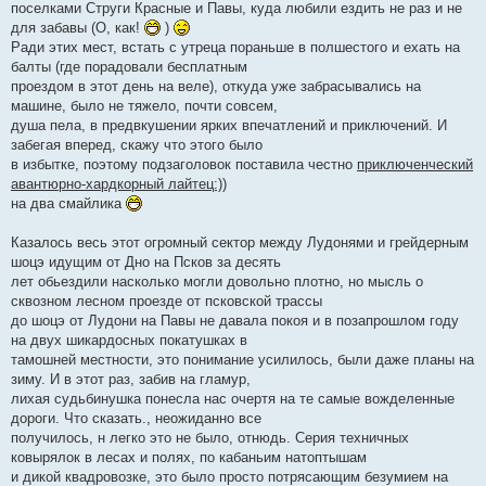
е
поселками Струги Красные и Павы, куда любили ездить не раз и не
н
для забавы (О, как!
)
и
е
Ради этих мест, встать с утреца пораньше в полшестого и ехать на
балты (где порадовали бесплатным
проездом в этот день на веле), откуда уже забрасывались на
машине, было не тяжело, почти совсем,
душа пела, в предвкушении ярких впечатлений и приключений. И
забегая вперед, скажу что этого было
в избытке, поэтому подзаголовок поставила честно
приключенческий
авантюрно-хардкорный лайтец:))
на два смайлика
Казалось весь этот огромный сектор между Лудонями и грейдерным
шоцэ идущим от Дно на Псков за десять
лет обьездили насколько могли довольно плотно, но мысль о
сквозном лесном проезде от псковской трассы
до шоцэ от Лудони на Павы не давала покоя и в позапрошлом году
на двух шикардосных покатушках в
тамошней местности, это понимание усилилось, были даже планы на
зиму. И в этот раз, забив на гламур,
лихая судьбинушка понесла нас очертя на те самые вожделенные
дороги. Что сказать., неожиданно все
получилось, н легко это не было, отнюдь. Серия техничных
ковырялок в лесах и полях, по кабаньим натоптышам
и дикой квадровозке, это было просто потрясающим безумием на