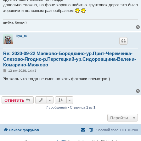
довольно сложно, на фоне хорошо набитых грунтовок дорог это было
хорошим и полезным разнообразием
шубка, белая:)
ilya_m
Re: 2020-09-22 Маяково-Бородкино-ур.Прит-Череменка-
Слезово-Ягодно-р.Перстецкий-ур.Сидоровщина-Велени-
Комарино-Маяково
С
13 окт 2020, 14:47
о
о
Эх жаль что тогда не смог..но хоть фоточки посмотрю )
б
щ
е
н
и
Ответить
е
7 сообщений • Страница
1
из
1
Перейти
Список форумов
Часовой пояс:
UTC+03:00