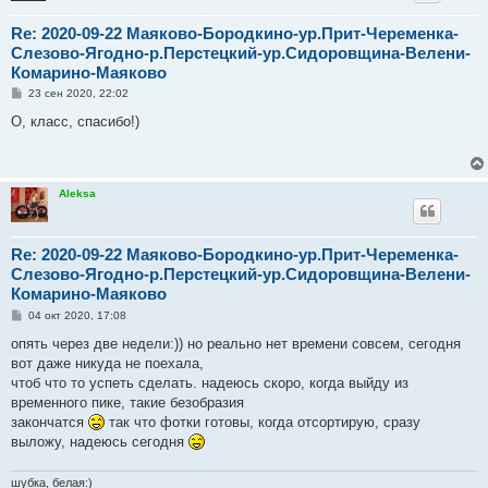
Re: 2020-09-22 Маяково-Бородкино-ур.Прит-Череменка-
Слезово-Ягодно-р.Перстецкий-ур.Сидоровщина-Велени-
Комарино-Маяково
С
23 сен 2020, 22:02
о
о
О, класс, спасибо!)
б
щ
е
н
и
Aleksa
е
Re: 2020-09-22 Маяково-Бородкино-ур.Прит-Череменка-
Слезово-Ягодно-р.Перстецкий-ур.Сидоровщина-Велени-
Комарино-Маяково
С
04 окт 2020, 17:08
о
о
опять через две недели:)) но реально нет времени совсем, сегодня
б
вот даже никуда не поехала,
щ
е
чтоб что то успеть сделать. надеюсь скоро, когда выйду из
н
временного пике, такие безобразия
и
е
закончатся
так что фотки готовы, когда отсортирую, сразу
выложу, надеюсь сегодня
шубка, белая:)