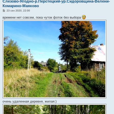
Слезово-Ягодно-р.Перстецкий-ур.Сидоровщина-Велени-
Комарино-Маяково
С
23 сен 2020, 22:00
о
о
времени нет совсем, пока чуток фоток без выбора
б
щ
е
н
и
е
очень удаленная деревня, жилая:)