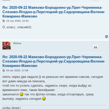
Re: 2020-09-22 Маяково-Бородкино-ур.Прит-Череменка-
Слезово-Ягодно-р.Перстецкий-ур.Сидоровщина-Велени-
Комарино-Маяково
С
23 сен 2020, 22:02
о
о
О, класс, спасибо!)
б
щ
е
н
и
Aleksa
е
Re: 2020-09-22 Маяково-Бородкино-ур.Прит-Череменка-
Слезово-Ягодно-р.Перстецкий-ур.Сидоровщина-Велени-
Комарино-Маяково
С
04 окт 2020, 17:08
о
о
опять через две недели:)) но реально нет времени совсем, сегодня
б
вот даже никуда не поехала,
щ
е
чтоб что то успеть сделать. надеюсь скоро, когда выйду из
н
временного пике, такие безобразия
и
е
закончатся
так что фотки готовы, когда отсортирую, сразу
выложу, надеюсь сегодня
шубка, белая:)