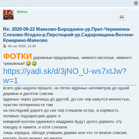
Aleksa
Re: 2020-09-22 Маяково-Бородкино-ур.Прит-Череменка-
Слезово-Ягодно-р.Перстецкий-ур.Сидоровщина-Велени-
Комарино-Маяково
С
04 окт 2020, 22:26
о
ФОТКИ
о
б
дорожные-придорожные, немного веселые, немного
щ
тревожные!
е
https://yadi.sk/d/3jNO_U-ws7xtJw?
н
и
е
w=1
всего две недели прошло, но пяток ядреных километров до одной
деревни и десяток совсем
ядреных через урочища до другой, до сих пор кажутся вечностью,
чувство потерянности там
на последней дороге до сих пор слишком остро, а корявость
полевых подзаросших дорог и
коварной коллеи одинокого квадрика будут долго держать эту
поездку в памяти, и хотя слезали
лишь изредка, обходя упавшее дерево или что то вязкое совсем,
крутить было можно, но иногда