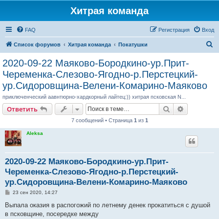
Хитрая команда
FAQ
Регистрация
Вход
П
Список форумов
Хитрая команда
Покатушки
о
2020-09-22 Маяково-Бородкино-ур.Прит-
и
Череменка-Слезово-Ягодно-р.Перстецкий-
с
ур.Сидоровщина-Велени-Комарино-Маяково
к
приключенческий аавнтюрно-хардкорный лайтец:)) хитрая псковская N...
Поиск
Расширен
Ответить
7 сообщений • Страница
1
из
1
Aleksa
2020-09-22 Маяково-Бородкино-ур.Прит-
Череменка-Слезово-Ягодно-р.Перстецкий-
ур.Сидоровщина-Велени-Комарино-Маяково
С
23 сен 2020, 14:27
о
о
Выпала оказия в распогожий по летнему денек прокатиться с душой
б
в псковщине, посередке между
щ