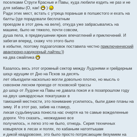
е
поселками Струги Красные и Павы, куда любили ездить не раз и не
н
для забавы (О, как!
)
и
е
Ради этих мест, встать с утреца пораньше в полшестого и ехать на
балты (где порадовали бесплатным
проездом в этот день на веле), откуда уже забрасывались на
машине, было не тяжело, почти совсем,
душа пела, в предвкушении ярких впечатлений и приключений. И
забегая вперед, скажу что этого было
в избытке, поэтому подзаголовок поставила честно
приключенческий
авантюрно-хардкорный лайтец:))
на два смайлика
Казалось весь этот огромный сектор между Лудонями и грейдерным
шоцэ идущим от Дно на Псков за десять
лет обьездили насколько могли довольно плотно, но мысль о
сквозном лесном проезде от псковской трассы
до шоцэ от Лудони на Павы не давала покоя и в позапрошлом году
на двух шикардосных покатушках в
тамошней местности, это понимание усилилось, были даже планы на
зиму. И в этот раз, забив на гламур,
лихая судьбинушка понесла нас очертя на те самые вожделенные
дороги. Что сказать., неожиданно все
получилось, н легко это не было, отнюдь. Серия техничных
ковырялок в лесах и полях, по кабаньим натоптышам
и дикой квадровозке, это было просто потрясающим безумием на