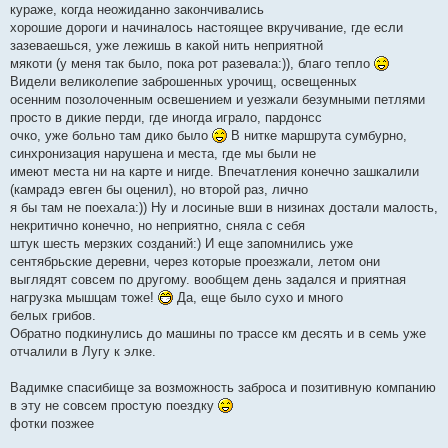
кураже, когда неожиданно закончивались
хорошие дороги и начиналось настоящее вкручивание, где если
зазеваешься, уже лежишь в какой нить неприятной
мякоти (у меня так было, пока рот разевала:)), благо тепло
Видели великолепие заброшенных урочищ, освещенных
осенним позолоченным освешением и уезжали безумными петлями
просто в дикие перди, где иногда играло, пардонсс
очко, уже больно там дико было
В нитке маршрута сумбурно,
синхронизация нарушена и места, где мы были не
имеют места ни на карте и нигде. Впечатления конечно зашкалили
(камрадэ евген бы оценил), но второй раз, лично
я бы там не поехала:)) Ну и лосиные вши в низинах достали малость,
некритично конечно, но неприятно, сняла с себя
штук шесть мерзких созданий:) И еще запомнились уже
сентябрьские деревни, через которые проезжали, летом они
выглядят совсем по другому. вообщем день задался и приятная
нагрузка мышцам тоже!
Да, еще было сухо и много
белых грибов.
Обратно подкинулись до машины по трассе км десять и в семь уже
отчалили в Лугу к элке.
Вадимке спасибище за возможность заброса и позитивную компанию
в эту не совсем простую поездку
фотки позжее