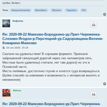
шубка, белая:)
Теги:
hitraya-komanda
Borodkino
Slezovo
Yagodno
Prit
Vadjusha
Re: 2020-09-22 Маяково-Бородкино-ур.Прит-Череменка-
Слезово-Ягодно-р.Перстецкий-ур.Сидоровщина-Велени-
Комарино-Маяково
С
23 сен 2020, 15:18
о
о
Скатали на удовольствие! В хорошем формате. Проехали
б
заброшенной связующей дорогой через лес километров пять.
щ
е
Местные были удивлены) считали, нет там дороги) но это в
н
Псковской часто.
и
е
Места любимые, достаточно глухие и хочется туда возвращаться.
Шубке спасибо за компанию и возможность с интересом вкатить в
неезженное)
Aleksa
Re: 2020-09-22 Маяково-Бородкино-ур.Прит-Череменка-