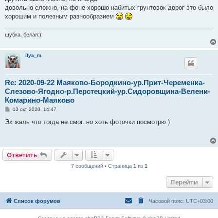
довольно сложно, на фоне хорошо набитых грунтовок дорог это было
хорошим и полезным разнообразием
шубка, белая:)
ilya_m
Re: 2020-09-22 Маяково-Бородкино-ур.Прит-Череменка-
Слезово-Ягодно-р.Перстецкий-ур.Сидоровщина-Велени-
Комарино-Маяково
С
13 окт 2020, 14:47
о
о
Эх жаль что тогда не смог..но хоть фоточки посмотрю )
б
щ
е
н
и
Ответить
е
7 сообщений • Страница
1
из
1
Перейти
Список форумов
Часовой пояс:
UTC+03:00