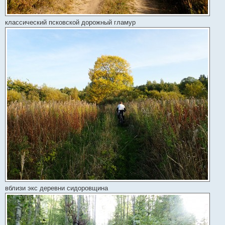
классический псковской дорожный гламур
вблизи экс деревни сидоровщина