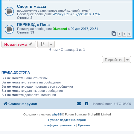
Спорт в массы
продолжение заархивированной кульной темы:)
Последнее сообщение
Whisky Cat
«
15 дек 2018, 17:37
Ответы:
2
ПЕРЕЕЗД с Пина
Последнее сообщение
Diamond
«
20 дек 2017, 20:31
Ответы:
39
1
2
3
Новая тема
6 тем • Страница
1
из
1
Перейти
ПРАВА ДОСТУПА
Вы
не можете
начинать темы
Вы
не можете
отвечать на сообщения
Вы
не можете
редактировать свои сообщения
Вы
не можете
удалять свои сообщения
Вы
не можете
добавлять вложения
Список форумов
Часовой пояс:
UTC+03:00
Создано на основе
phpBB
® Forum Software © phpBB Limited
Русская поддержка phpBB
Конфиденциальность
|
Правила