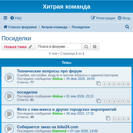
Хитрая команда
FAQ
Регистрация
Вход
П
Список форумов
Хитрая команда
Посиделки
о
Посиделки
и
Поиск
Расширенный пои
Новая тема
с
6 тем • Страница
1
из
1
к
Темы
Технические вопросы про форум
Ошибки, настройки, модули и прочие вопросы к администраторам
Последнее сообщение
Aleksa
«
25 фев 2026, 18:55
Ответы:
77
1
2
3
4
5
6
посиделки
Последнее сообщение
Aleksa
«
01 янв 2026, 22:21
Ответы:
81
1
2
3
4
5
6
Фото с пин-микса и других городских мероприятий
Последнее сообщение
Aleksa
«
30 апр 2023, 17:32
Ответы:
49
1
2
3
4
Собирается заказ на bike24.com
Последнее сообщение
Diamond
«
27 сен 2020, 14:00