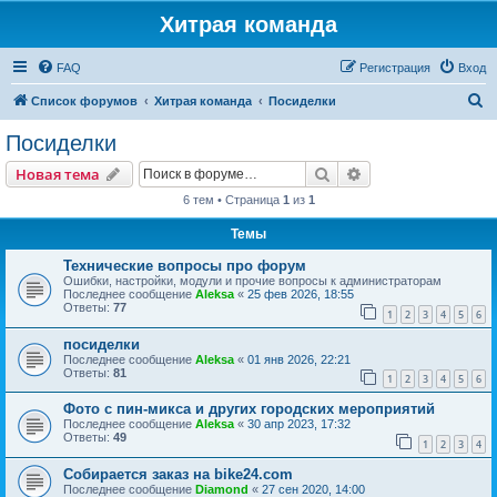
Хитрая команда
FAQ
Регистрация
Вход
П
Список форумов
Хитрая команда
Посиделки
о
Посиделки
и
Поиск
Расширенный пои
Новая тема
с
6 тем • Страница
1
из
1
к
Темы
Технические вопросы про форум
Ошибки, настройки, модули и прочие вопросы к администраторам
Последнее сообщение
Aleksa
«
25 фев 2026, 18:55
Ответы:
77
1
2
3
4
5
6
посиделки
Последнее сообщение
Aleksa
«
01 янв 2026, 22:21
Ответы:
81
1
2
3
4
5
6
Фото с пин-микса и других городских мероприятий
Последнее сообщение
Aleksa
«
30 апр 2023, 17:32
Ответы:
49
1
2
3
4
Собирается заказ на bike24.com
Последнее сообщение
Diamond
«
27 сен 2020, 14:00