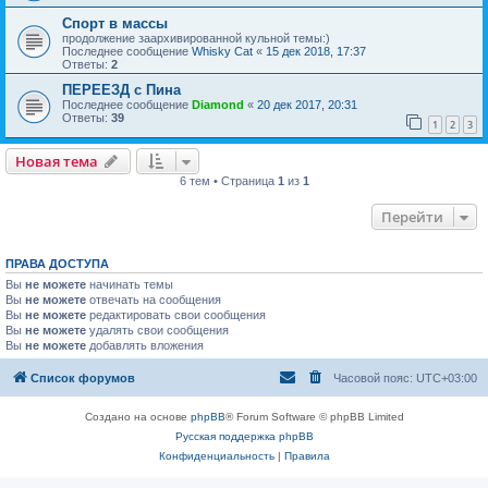
Спорт в массы
продолжение заархивированной кульной темы:)
Последнее сообщение
Whisky Cat
«
15 дек 2018, 17:37
Ответы:
2
ПЕРЕЕЗД с Пина
Последнее сообщение
Diamond
«
20 дек 2017, 20:31
Ответы:
39
1
2
3
Новая тема
6 тем • Страница
1
из
1
Перейти
ПРАВА ДОСТУПА
Вы
не можете
начинать темы
Вы
не можете
отвечать на сообщения
Вы
не можете
редактировать свои сообщения
Вы
не можете
удалять свои сообщения
Вы
не можете
добавлять вложения
Список форумов
Часовой пояс:
UTC+03:00
Создано на основе
phpBB
® Forum Software © phpBB Limited
Русская поддержка phpBB
Конфиденциальность
|
Правила