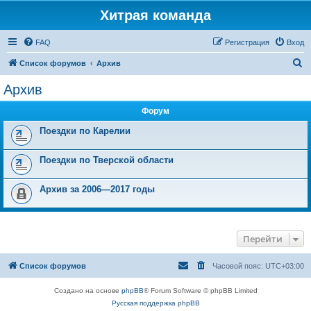
Хитрая команда
FAQ
Регистрация
Вход
П
Список форумов
Архив
о
Архив
и
Форум
с
к
Поездки по Карелии
Поездки по Тверской области
Архив за 2006—2017 годы
Перейти
Список форумов
Часовой пояс:
UTC+03:00
Создано на основе
phpBB
® Forum Software © phpBB Limited
Русская поддержка phpBB