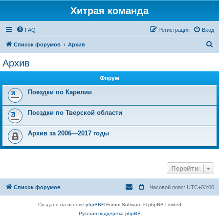
Хитрая команда
FAQ
Регистрация
Вход
П
Список форумов
Архив
о
Архив
и
Форум
с
к
Поездки по Карелии
Поездки по Тверской области
Архив за 2006—2017 годы
Перейти
Список форумов
Часовой пояс:
UTC+03:00
Создано на основе
phpBB
® Forum Software © phpBB Limited
Русская поддержка phpBB