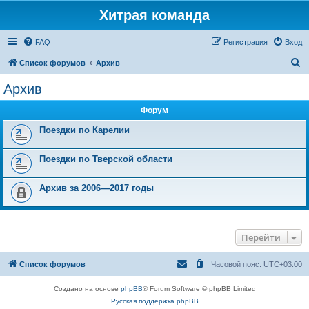
Хитрая команда
FAQ
Регистрация
Вход
П
Список форумов
Архив
о
Архив
и
Форум
с
к
Поездки по Карелии
Поездки по Тверской области
Архив за 2006—2017 годы
Перейти
Список форумов
Часовой пояс:
UTC+03:00
Создано на основе
phpBB
® Forum Software © phpBB Limited
Русская поддержка phpBB