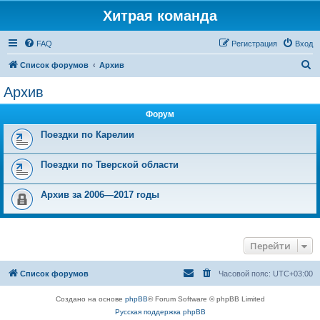
Хитрая команда
FAQ
Регистрация
Вход
П
Список форумов
Архив
о
Архив
и
Форум
с
к
Поездки по Карелии
Поездки по Тверской области
Архив за 2006—2017 годы
Перейти
Список форумов
Часовой пояс:
UTC+03:00
Создано на основе
phpBB
® Forum Software © phpBB Limited
Русская поддержка phpBB