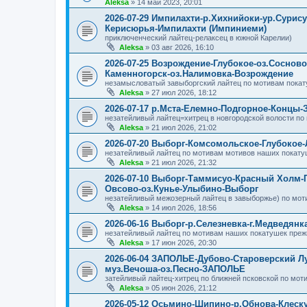
Aleksa
»
14 май 2023, 20:01
2026-07-29 Импилахти-р.Хихнийоки-ур.Сурис
Керисюрья-Импилахти (Импиниеми)
приключенческий лайтец-релаксец в южной Карелии)
Aleksa
»
03 авг 2026, 16:10
2026-07-25 Возрождение-Глубокое-оз.Соснов
Каменногорск-оз.Налимовка-Возрождение
незамысловатый завыборгский лайтец по мотивам покат
Aleksa
»
27 июл 2026, 18:12
2026-07-17 р.Мста-Елемно-Подгорное-Концы-
незатейливый лайтец=хитрец в новгородской волости по
Aleksa
»
21 июл 2026, 21:02
2026-07-20 Выборг-Комсомольское-Глубокое
незатейливый лайтец по мотивам мотивов наших покату
Aleksa
»
21 июл 2026, 21:32
2026-07-10 Выборг-Таммисуо-Красный Холм-
Овсово-оз.Кунье-Улыбино-Выборг
незатейливый межозерный лайтец в завыборжье) по мот
Aleksa
»
14 июл 2026, 18:56
2026-06-16 Выборг-р.Селезневка-г.Медведян
незатейливый лайтец по мотивам наших покатушек преж
Aleksa
»
17 июн 2026, 20:30
2026-06-04 ЗАПОЛЬЕ-Дубово-Староверский Л
муз.Вечоша-оз.Песно-ЗАПОЛЬЕ
затейливый лайтец-хитрец по ближней псковской по мот
Aleksa
»
05 июн 2026, 21:12
2026-05-12 Осьмино-Шипино-р.Обнова-Клеск