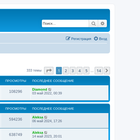
Поиск
Расширенный по
Регистрация
Вход
Страница
1
из
14
1
2
3
4
5
14
След.
333 темы
…
ПРОСМОТРЫ
ПОСЛЕДНЕЕ СООБЩЕНИЕ
Diamond
108296
03 май 2022, 00:39
ПРОСМОТРЫ
ПОСЛЕДНЕЕ СООБЩЕНИЕ
Aleksa
594236
06 май 2024, 17:26
Aleksa
638749
14 май 2023, 20:01