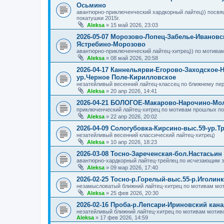
Осьмино
авантюрно-приключенческий хардкорный лайтец)) посвящ
покатушки 2015г.
Aleksa
»
15 май 2026, 23:03
2026-05-07 Морозово-Лопец-Забелье-Ивановс
Ястребино-Морозово
авантюрно-приключенческий лайтец-хитрец)) по мотивам
Aleksa
»
08 май 2026, 20:58
2026-04-17 Каннельярви-Егорово-Заходское-
ур.Черное Поле-Кирилловское
незатейливый весенний лайтец-классец по ближнему пе
Aleksa
»
20 апр 2026, 14:41
2026-04-21 БОЛОГОЕ-Макарово-Нарочино-
приключенческий лайтец-хитрец по мотивам прошлых пое
Aleksa
»
22 апр 2026, 20:02
2026-04-09 Сологубовка-Кирсино-выс.59-ур.Т
незатейливый весенний классический лайтец-хитрец)
Aleksa
»
10 апр 2026, 18:23
2026-03-08 Тосно-Зареченская-бол.Настасьин
авантюрно-хардкорный лайтец-трейлец по исчезающим 
Aleksa
»
09 мар 2026, 17:40
2026-02-25 Тосно-р.Горелый-выс.55-р.Иголин
незамысловатый ближний лайтец-хитрец по мотивам мот
Aleksa
»
25 фев 2026, 20:30
2026-02-16 Проба-р.Лепсари-Ириновский кан
незатейливый ближний лайтец-хитрец по мотивам мотив
Aleksa
»
17 фев 2026, 14:59