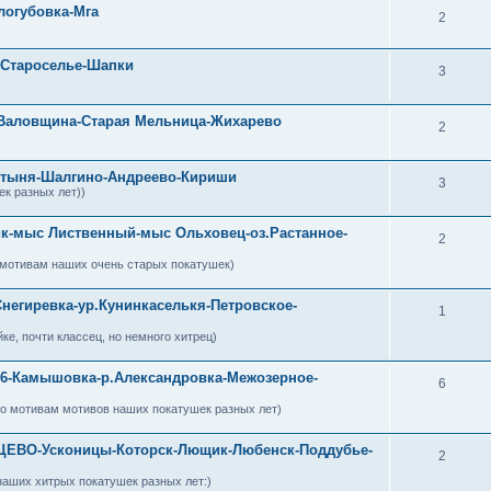
логубовка-Мга
2
-Староселье-Шапки
3
о-Валовщина-Старая Мельница-Жихарево
2
остыня-Шалгино-Андреево-Кириши
3
к разных лет))
рик-мыс Лиственный-мыс Ольховец-оз.Растанное-
2
о мотивам наших очень старых покатушек)
Снегиревка-ур.Кунинкаселькя-Петровское-
1
е, почти классец, но немного хитрец)
9.6-Камышовка-р.Александровка-Межозерное-
6
по мотивам мотивов наших покатушек разных лет)
ЦЕВО-Усконицы-Которск-Лющик-Любенск-Поддубье-
2
наших хитрых покатушек разных лет:)