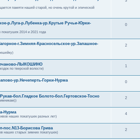
3
ается памяти нашей старой, но очень крутой и эпической
кое-р.Луга-р.Лубенка-ур.Крутые Ручьи-Юрки-
0
 покатушек 2014 и 2021 года
Нагорное-г.Зимняя-Красносельское-ур.Запашное-
2
решейку)
Молчаново-ЛЫКОШИНО
1
здок по тверской волости)
рапово-ур.Нечеперть-Горки-Нурма
0
 Рукав-бол.Гладкое Болото-бол.Гертовское-Тосно
2
зимникам))
ка-Нурма
4
ивов наших покатушек разных лет)
ал-пос.N13-Борисова Грива
2
ов наших старых зимних покатушек)