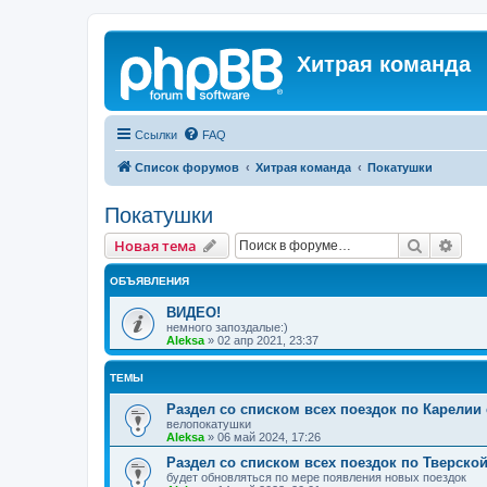
Хитрая команда
Ссылки
FAQ
Список форумов
Хитрая команда
Покатушки
Покатушки
Поиск
Рас
Новая тема
ОБЪЯВЛЕНИЯ
ВИДЕО!
немного запоздалые:)
Aleksa
»
02 апр 2021, 23:37
ТЕМЫ
Раздел со списком всех поездок по Карелии
велопокатушки
Aleksa
»
06 май 2024, 17:26
Раздел со списком всех поездок по Тверско
будет обновляться по мере появления новых поездок