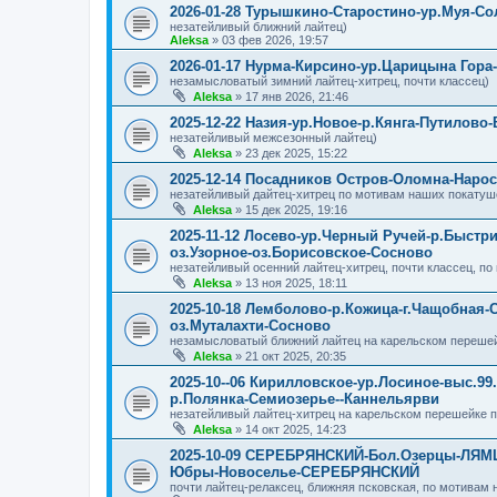
2026-01-28 Турышкино-Старостино-ур.Муя-Со
незатейливый ближний лайтец)
Aleksa
»
03 фев 2026, 19:57
2026-01-17 Нурма-Кирсино-ур.Царицына Гора
незамысловатый зимний лайтец-хитрец, почти классец)
Aleksa
»
17 янв 2026, 21:46
2025-12-22 Назия-ур.Новое-р.Кянга-Путилов
незатейливый межсезонный лайтец)
Aleksa
»
23 дек 2025, 15:22
2025-12-14 Посадников Остров-Оломна-Нар
незатейливый дайтец-хитрец по мотивам наших покатуше
Aleksa
»
15 дек 2025, 19:16
2025-11-12 Лосево-ур.Черный Ручей-р.Быст
оз.Узорное-оз.Борисовское-Сосново
незатейливый осенний лайтец-хитрец, почти классец, п
Aleksa
»
13 ноя 2025, 18:11
2025-10-18 Лемболово-р.Кожица-г.Чащобная-
оз.Муталахти-Сосново
незамысловатый ближний лайтец на карельском перешейк
Aleksa
»
21 окт 2025, 20:35
2025-10--06 Кирилловское-ур.Лосиное-выс.9
р.Полянка-Семиозерье--Каннельярви
незатейливый лайтец-хитрец на карельском перешейке 
Aleksa
»
14 окт 2025, 14:23
2025-10-09 СЕРЕБРЯНСКИЙ-Бол.Озерцы-ЛЯМ
Юбры-Новоселье-СЕРЕБРЯНСКИЙ
почти лайтец-релаксец, ближняя псковская, по мотивам 