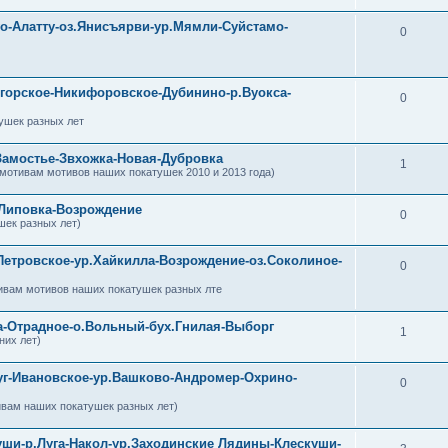
уо-Алатту-оз.Янисъярви-ур.Мямли-Суйстамо-
0
огорское-Никифоровское-Дубинино-р.Вуокса-
0
ушек разных лет
Замостье-Звхожка-Новая-Дубровка
1
 мотивам мотивов наших покатушек 2010 и 2013 года)
-Липовка-Возрождение
0
шек разных лет)
Петровское-ур.Хайкилла-Возрождение-оз.Соколиное-
0
ивам мотивов наших покатушек разных лте
ка-Отрадное-о.Вольный-бух.Гнилая-Выборг
1
них лет)
уг-Ивановское-ур.Вашково-Андромер-Охрино-
0
ивам наших покатушек разных лет)
уши-р.Луга-Накол-ур.Заходинские Лядины-Клескуши-