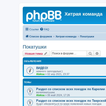
Хитрая команда
Ссылки
FAQ
Список форумов
Хитрая команда
Покатушки
Покатушки
Поиск
Рас
Новая тема
ОБЪЯВЛЕНИЯ
ВИДЕО!
немного запоздалые:)
Aleksa
»
02 апр 2021, 23:37
ТЕМЫ
Раздел со списком всех поездок по Карелии
велопокатушки
Aleksa
»
06 май 2024, 17:26
Раздел со списком всех поездок по Тверско
будет обновляться по мере появления новых поездок