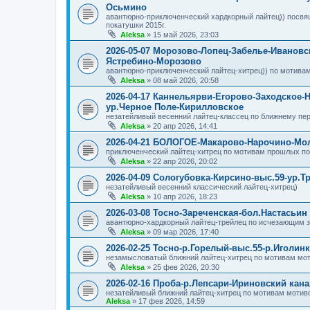
Осьмино
авантюрно-приключенческий хардкорный лайтец)) посвящ
покатушки 2015г.
Aleksa
»
15 май 2026, 23:03
2026-05-07 Морозово-Лопец-Забелье-Ивановс
Ястребино-Морозово
авантюрно-приключенческий лайтец-хитрец)) по мотивам
Aleksa
»
08 май 2026, 20:58
2026-04-17 Каннельярви-Егорово-Заходское-
ур.Черное Поле-Кирилловское
незатейливый весенний лайтец-классец по ближнему пе
Aleksa
»
20 апр 2026, 14:41
2026-04-21 БОЛОГОЕ-Макарово-Нарочино-
приключенческий лайтец-хитрец по мотивам прошлых пое
Aleksa
»
22 апр 2026, 20:02
2026-04-09 Сологубовка-Кирсино-выс.59-ур.Т
незатейливый весенний классический лайтец-хитрец)
Aleksa
»
10 апр 2026, 18:23
2026-03-08 Тосно-Зареченская-бол.Настасьин
авантюрно-хардкорный лайтец-трейлец по исчезающим 
Aleksa
»
09 мар 2026, 17:40
2026-02-25 Тосно-р.Горелый-выс.55-р.Иголин
незамысловатый ближний лайтец-хитрец по мотивам мот
Aleksa
»
25 фев 2026, 20:30
2026-02-16 Проба-р.Лепсари-Ириновский кан
незатейливый ближний лайтец-хитрец по мотивам мотив
Aleksa
»
17 фев 2026, 14:59