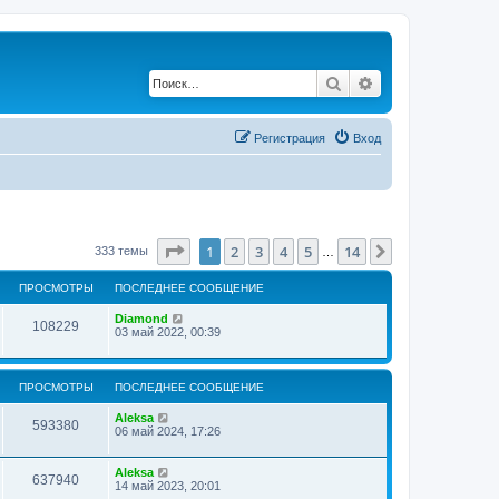
Поиск
Расширенный по
Регистрация
Вход
Страница
1
из
14
1
2
3
4
5
14
След.
333 темы
…
ПРОСМОТРЫ
ПОСЛЕДНЕЕ СООБЩЕНИЕ
Diamond
108229
03 май 2022, 00:39
ПРОСМОТРЫ
ПОСЛЕДНЕЕ СООБЩЕНИЕ
Aleksa
593380
06 май 2024, 17:26
Aleksa
637940
14 май 2023, 20:01