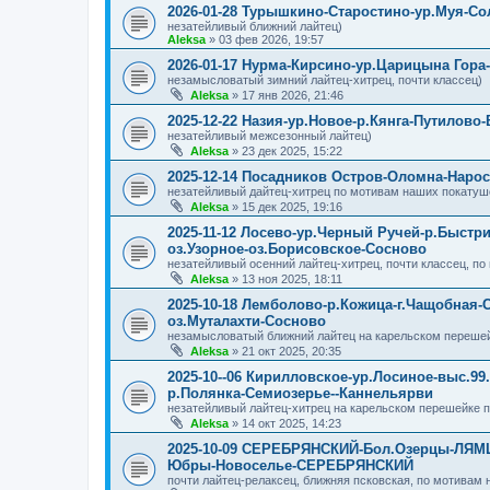
2026-01-28 Турышкино-Старостино-ур.Муя-Со
незатейливый ближний лайтец)
Aleksa
»
03 фев 2026, 19:57
2026-01-17 Нурма-Кирсино-ур.Царицына Гора
незамысловатый зимний лайтец-хитрец, почти классец)
Aleksa
»
17 янв 2026, 21:46
2025-12-22 Назия-ур.Новое-р.Кянга-Путилов
незатейливый межсезонный лайтец)
Aleksa
»
23 дек 2025, 15:22
2025-12-14 Посадников Остров-Оломна-Нар
незатейливый дайтец-хитрец по мотивам наших покатуше
Aleksa
»
15 дек 2025, 19:16
2025-11-12 Лосево-ур.Черный Ручей-р.Быст
оз.Узорное-оз.Борисовское-Сосново
незатейливый осенний лайтец-хитрец, почти классец, п
Aleksa
»
13 ноя 2025, 18:11
2025-10-18 Лемболово-р.Кожица-г.Чащобная-
оз.Муталахти-Сосново
незамысловатый ближний лайтец на карельском перешейк
Aleksa
»
21 окт 2025, 20:35
2025-10--06 Кирилловское-ур.Лосиное-выс.9
р.Полянка-Семиозерье--Каннельярви
незатейливый лайтец-хитрец на карельском перешейке 
Aleksa
»
14 окт 2025, 14:23
2025-10-09 СЕРЕБРЯНСКИЙ-Бол.Озерцы-ЛЯМ
Юбры-Новоселье-СЕРЕБРЯНСКИЙ
почти лайтец-релаксец, ближняя псковская, по мотивам 