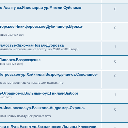
уо-Алатту-оз.Янисъярви-ур.Мямли-Суйстамо-
0
огорское-Никифоровское-Дубинино-р.Вуокса-
0
ушек разных лет
Замостье-Звхожка-Новая-Дубровка
1
 мотивам мотивов наших покатушек 2010 и 2013 года)
-Липовка-Возрождение
0
шек разных лет)
Петровское-ур.Хайкилла-Возрождение-оз.Соколиное-
0
ивам мотивов наших покатушек разных лте
ка-Отрадное-о.Вольный-бух.Гнилая-Выборг
1
них лет)
уг-Ивановское-ур.Вашково-Андромер-Охрино-
0
ивам наших покатушек разных лет)
уши-р.Луга-Накол-ур.Заходинские Лядины-Клескуши-