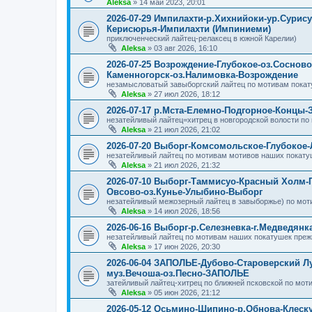
Aleksa
»
14 май 2023, 20:01
2026-07-29 Импилахти-р.Хихнийоки-ур.Сурис
Керисюрья-Импилахти (Импиниеми)
приключенческий лайтец-релаксец в южной Карелии)
Aleksa
»
03 авг 2026, 16:10
2026-07-25 Возрождение-Глубокое-оз.Соснов
Каменногорск-оз.Налимовка-Возрождение
незамысловатый завыборгский лайтец по мотивам покат
Aleksa
»
27 июл 2026, 18:12
2026-07-17 р.Мста-Елемно-Подгорное-Концы-
незатейливый лайтец=хитрец в новгородской волости по
Aleksa
»
21 июл 2026, 21:02
2026-07-20 Выборг-Комсомольское-Глубокое
незатейливый лайтец по мотивам мотивов наших покату
Aleksa
»
21 июл 2026, 21:32
2026-07-10 Выборг-Таммисуо-Красный Холм-
Овсово-оз.Кунье-Улыбино-Выборг
незатейливый межозерный лайтец в завыборжье) по мот
Aleksa
»
14 июл 2026, 18:56
2026-06-16 Выборг-р.Селезневка-г.Медведян
незатейливый лайтец по мотивам наших покатушек преж
Aleksa
»
17 июн 2026, 20:30
2026-06-04 ЗАПОЛЬЕ-Дубово-Староверский Л
муз.Вечоша-оз.Песно-ЗАПОЛЬЕ
затейливый лайтец-хитрец по ближней псковской по мот
Aleksa
»
05 июн 2026, 21:12
2026-05-12 Осьмино-Шипино-р.Обнова-Клеск