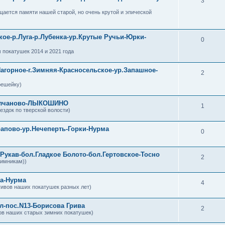
3
ается памяти нашей старой, но очень крутой и эпической
кое-р.Луга-р.Лубенка-ур.Крутые Ручьи-Юрки-
0
 покатушек 2014 и 2021 года
Нагорное-г.Зимняя-Красносельское-ур.Запашное-
2
решейку)
Молчаново-ЛЫКОШИНО
1
здок по тверской волости)
рапово-ур.Нечеперть-Горки-Нурма
0
 Рукав-бол.Гладкое Болото-бол.Гертовское-Тосно
2
зимникам))
ка-Нурма
4
ивов наших покатушек разных лет)
ал-пос.N13-Борисова Грива
2
ов наших старых зимних покатушек)