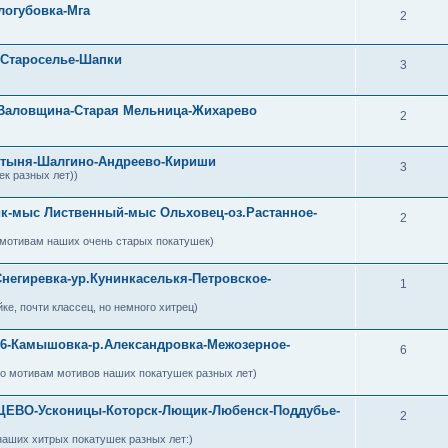
логубовка-Мга
2
-Староселье-Шапки
3
о-Валовщина-Старая Мельница-Жихарево
2
остыня-Шалгино-Андреево-Кириши
3
к разных лет))
рик-мыс Лиственный-мыс Ольховец-оз.Растанное-
2
о мотивам наших очень старых покатушек)
Снегиревка-ур.Кунинкаселькя-Петровское-
1
е, почти классец, но немного хитрец)
9.6-Камышовка-р.Александровка-Межозерное-
6
по мотивам мотивов наших покатушек разных лет)
ЦЕВО-Усконицы-Которск-Лющик-Любенск-Поддубье-
2
наших хитрых покатушек разных лет:)