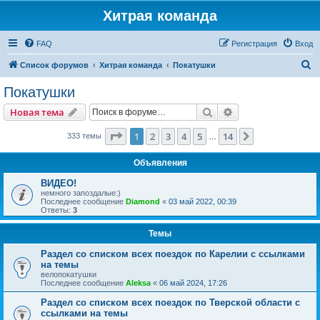
Хитрая команда
FAQ
Регистрация
Вход
П
Список форумов
Хитрая команда
Покатушки
о
Покатушки
и
Поиск
Расширенный пои
Новая тема
с
к
Страница
1
из
14
1
2
3
4
5
14
След.
333 темы
…
Объявления
ВИДЕО!
немного запоздалые:)
Последнее сообщение
Diamond
«
03 май 2022, 00:39
Ответы:
3
Темы
Раздел со списком всех поездок по Карелии с ссылками
на темы
велопокатушки
Последнее сообщение
Aleksa
«
06 май 2024, 17:26
Раздел со списком всех поездок по Тверской области с
ссылками на темы