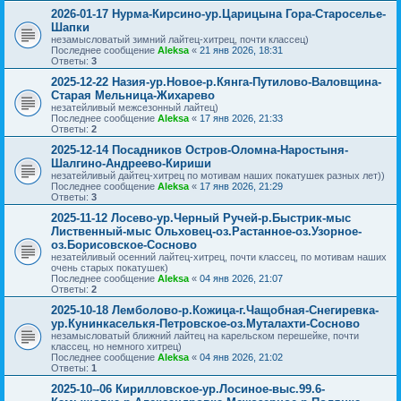
2026-01-17 Нурма-Кирсино-ур.Царицына Гора-Староселье-
Шапки
незамысловатый зимний лайтец-хитрец, почти классец)
Последнее сообщение
Aleksa
«
21 янв 2026, 18:31
Ответы:
3
2025-12-22 Назия-ур.Новое-р.Кянга-Путилово-Валовщина-
Старая Мельница-Жихарево
незатейливый межсезонный лайтец)
Последнее сообщение
Aleksa
«
17 янв 2026, 21:33
Ответы:
2
2025-12-14 Посадников Остров-Оломна-Наростыня-
Шалгино-Андреево-Кириши
незатейливый дайтец-хитрец по мотивам наших покатушек разных лет))
Последнее сообщение
Aleksa
«
17 янв 2026, 21:29
Ответы:
3
2025-11-12 Лосево-ур.Черный Ручей-р.Быстрик-мыс
Лиственный-мыс Ольховец-оз.Растанное-оз.Узорное-
оз.Борисовское-Сосново
незатейливый осенний лайтец-хитрец, почти классец, по мотивам наших
очень старых покатушек)
Последнее сообщение
Aleksa
«
04 янв 2026, 21:07
Ответы:
2
2025-10-18 Лемболово-р.Кожица-г.Чащобная-Снегиревка-
ур.Кунинкаселькя-Петровское-оз.Муталахти-Сосново
незамысловатый ближний лайтец на карельском перешейке, почти
классец, но немного хитрец)
Последнее сообщение
Aleksa
«
04 янв 2026, 21:02
Ответы:
1
2025-10--06 Кирилловское-ур.Лосиное-выс.99.6-