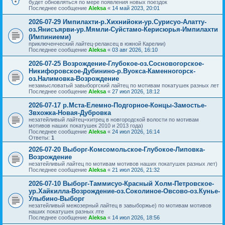
будет обновляться по мере появления новых поездок
Последнее сообщение
Aleksa
«
14 май 2023, 20:01
2026-07-29 Импилахти-р.Хихнийоки-ур.Сурисуо-Алатту-
оз.Янисъярви-ур.Мямли-Суйстамо-Керисюрья-Импилахти
(Импиниеми)
приключенческий лайтец-релаксец в южной Карелии)
Последнее сообщение
Aleksa
«
03 авг 2026, 16:10
2026-07-25 Возрождение-Глубокое-оз.Сосновогорское-
Никифоровское-Дубинино-р.Вуокса-Каменногорск-
оз.Налимовка-Возрождение
незамысловатый завыборгский лайтец по мотивам покатушек разных лет
Последнее сообщение
Aleksa
«
27 июл 2026, 18:12
2026-07-17 р.Мста-Елемно-Подгорное-Концы-Замостье-
Звхожка-Новая-Дубровка
незатейливый лайтец=хитрец в новгородской волости по мотивам
мотивов наших покатушек 2010 и 2013 года)
Последнее сообщение
Aleksa
«
24 июл 2026, 16:14
Ответы:
1
2026-07-20 Выборг-Комсомольское-Глубокое-Липовка-
Возрождение
незатейливый лайтец по мотивам мотивов наших покатушек разных лет)
Последнее сообщение
Aleksa
«
21 июл 2026, 21:32
2026-07-10 Выборг-Таммисуо-Красный Холм-Петровское-
ур.Хайкилла-Возрождение-оз.Соколиное-Овсово-оз.Кунье-
Улыбино-Выборг
незатейливый межозерный лайтец в завыборжье) по мотивам мотивов
наших покатушек разных лте
Последнее сообщение
Aleksa
«
14 июл 2026, 18:56