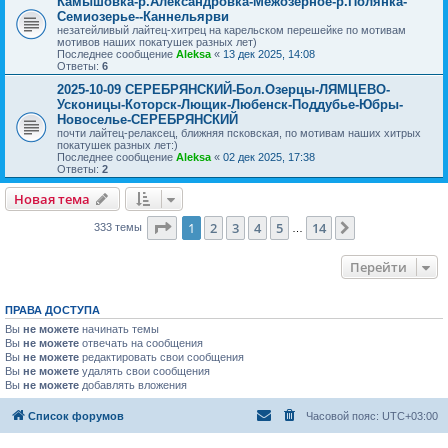
Камышовка-р.Александровка-Межозерное-р.Полянка-
Семиозерье--Каннельярви
незатейливый лайтец-хитрец на карельском перешейке по мотивам
мотивов наших покатушек разных лет)
Последнее сообщение
Aleksa
«
13 дек 2025, 14:08
Ответы:
6
2025-10-09 СЕРЕБРЯНСКИЙ-Бол.Озерцы-ЛЯМЦЕВО-
Усконицы-Которск-Лющик-Любенск-Поддубье-Юбры-
Новоселье-СЕРЕБРЯНСКИЙ
почти лайтец-релаксец, ближняя псковская, по мотивам наших хитрых
покатушек разных лет:)
Последнее сообщение
Aleksa
«
02 дек 2025, 17:38
Ответы:
2
Новая тема
Страница
1
из
14
1
2
3
4
5
14
След.
333 темы
…
Перейти
ПРАВА ДОСТУПА
Вы
не можете
начинать темы
Вы
не можете
отвечать на сообщения
Вы
не можете
редактировать свои сообщения
Вы
не можете
удалять свои сообщения
Вы
не можете
добавлять вложения
Список форумов
Часовой пояс:
UTC+03:00