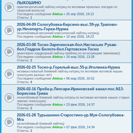
ЛЫКОШИНО
приключенческий лайтец-хитрец по мотивам прошлых поездок по
тверской волости)
Последнее сообщение
Aleksa
«
25 апр 2026, 19:13
Ответы:
1
2026-04-09 Сологубовка-Кирсино-выс.59-ур.Трапово-
ур.Нечеперть-Горки-Нурма
незатейливый весенний классический лайтец-хитрец)
Последнее сообщение
Aleksa
«
10 апр 2026, 18:23
2026-03-08 Тосно-Зареченская-бол.Настасьин Рукав-
бол.Гладкое Болото-бол.Гертовское-Тосно
авантюрно-хардкорный лайтец-трейлец по исчезающим зимникам))
Последнее сообщение
Aleksa
«
16 мар 2026, 13:28
Ответы:
2
2026-02-25 Тосно-р.Горелый-выс.55-р.Иголинка-Нурма
незамысловатый ближний лайтец-хитрец по мотивам мотивов наших
покатушек разных лет)
Последнее сообщение
Aleksa
«
06 мар 2026, 16:52
Ответы:
4
2026-02-16 Проба-р.Лепсари-Ириновский канал-пос.N13-
Борисова Грива
незатейливый ближний лайтец-хитрец по мотивам мотивов наших старых
зимних покатушек)
Последнее сообщение
Aleksa
«
23 фев 2026, 14:37
Ответы:
2
2026-01-28 Турышкино-Старостино-ур.Муя-Сологубовка-
Мга
незатейливый ближний лайтец)
Последнее сообщение
Aleksa
«
07 фев 2026, 14:34
Ответы:
2