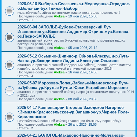
2026-06-16 Выборг-р.Селезневка-г.Медведянка-Отрадное-
о.Вольный-бух.Гнилая-Выборг
незатейливый лайтец по мотивам наших покатушек прежних лет)
Последнее сообщение
Aleksa
«
19 июн 2026, 15:58
Ответы:
1
2026-06-04 ЗАПОЛЬЕ-Дубово-Староверский Луг-
Ивановское-ур.Вашково-Андромер-Охрино-муз.Вечоша-
оз.Песно-ЗАПОЛЬЕ
затейливый лайтец-хитрец по ближней псковской по мотивам наших
покатушек разных лет)
Последнее сообщение
Aleksa
«
05 июн 2026, 21:12
2026-05-12 Осьмино-Шипино-р.Обнова-Клескуши-р.Луга-
Накол-ур.Заходинские Лядины-Клескуши-Осьмино
авантюрно-приключенческий хардкорный лайтец)) посвящается памяти
нашей старой, но очень крутой и эпической покатушки 2015г.
Последнее сообщение
Aleksa
«
16 май 2026, 14:56
Ответы:
3
2026-05-07 Морозово-Лопец-Забелье-Ивановское-р.Луга-
р.Лубенка-ур.Крутые Ручьи-Юрки-Ястребино-Морозово
авантюрно-приключенческий лайтец-хитрец)) по мотивам покатушек 2014
и 2021 года
Последнее сообщение
Aleksa
«
08 май 2026, 20:58
2026-04-17 Каннельярви-Егорово-Заходское-Нагорное-
г.Зимняя-Красносельское-ур.Запашное-ур.Черное Поле-
Кирилловское
незатейливый весенний лайтец-классец по ближнему перешейку)
Последнее сообщение
Aleksa
«
26 апр 2026, 15:03
Ответы:
2
2026-04-21 БОЛОГОЕ-Макарово-Нарочино-Молчаново-