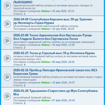
ЛЫКОШИНО
приключенческий лайтец-хитрец по мотивам прошлых поездок по
тверской волости)
Последнее сообщение
Aleksa
«
25 апр 2026, 19:13
Ответы:
1
2026-04-09 Сологубовка-Кирсино-выс.59-ур.Трапово-
ур.Нечеперть-Горки-Нурма
незатейливый весенний классический лайтец-хитрец)
Последнее сообщение
Aleksa
«
10 апр 2026, 18:23
2026-03-08 Тосно-Зареченская-бол.Настасьин Рукав-
бол.Гладкое Болото-бол.Гертовское-Тосно
авантюрно-хардкорный лайтец-трейлец по исчезающим зимникам))
Последнее сообщение
Aleksa
«
16 мар 2026, 13:28
Ответы:
2
2026-02-25 Тосно-р.Горелый-выс.55-р.Иголинка-Нурма
незамысловатый ближний лайтец-хитрец по мотивам мотивов наших
покатушек разных лет)
Последнее сообщение
Aleksa
«
06 мар 2026, 16:52
Ответы:
4
2026-02-16 Проба-р.Лепсари-Ириновский канал-пос.N13-
Борисова Грива
незатейливый ближний лайтец-хитрец по мотивам мотивов наших старых
зимних покатушек)
Последнее сообщение
Aleksa
«
23 фев 2026, 14:37
Ответы:
2
2026-01-28 Турышкино-Старостино-ур.Муя-Сологубовка-
Мга
незатейливый ближний лайтец)
Последнее сообщение
Aleksa
«
07 фев 2026, 14:34
Ответы:
2