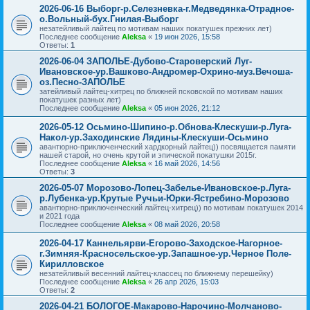
2026-06-16 Выборг-р.Селезневка-г.Медведянка-Отрадное-
о.Вольный-бух.Гнилая-Выборг
незатейливый лайтец по мотивам наших покатушек прежних лет)
Последнее сообщение
Aleksa
«
19 июн 2026, 15:58
Ответы:
1
2026-06-04 ЗАПОЛЬЕ-Дубово-Староверский Луг-
Ивановское-ур.Вашково-Андромер-Охрино-муз.Вечоша-
оз.Песно-ЗАПОЛЬЕ
затейливый лайтец-хитрец по ближней псковской по мотивам наших
покатушек разных лет)
Последнее сообщение
Aleksa
«
05 июн 2026, 21:12
2026-05-12 Осьмино-Шипино-р.Обнова-Клескуши-р.Луга-
Накол-ур.Заходинские Лядины-Клескуши-Осьмино
авантюрно-приключенческий хардкорный лайтец)) посвящается памяти
нашей старой, но очень крутой и эпической покатушки 2015г.
Последнее сообщение
Aleksa
«
16 май 2026, 14:56
Ответы:
3
2026-05-07 Морозово-Лопец-Забелье-Ивановское-р.Луга-
р.Лубенка-ур.Крутые Ручьи-Юрки-Ястребино-Морозово
авантюрно-приключенческий лайтец-хитрец)) по мотивам покатушек 2014
и 2021 года
Последнее сообщение
Aleksa
«
08 май 2026, 20:58
2026-04-17 Каннельярви-Егорово-Заходское-Нагорное-
г.Зимняя-Красносельское-ур.Запашное-ур.Черное Поле-
Кирилловское
незатейливый весенний лайтец-классец по ближнему перешейку)
Последнее сообщение
Aleksa
«
26 апр 2026, 15:03
Ответы:
2
2026-04-21 БОЛОГОЕ-Макарово-Нарочино-Молчаново-