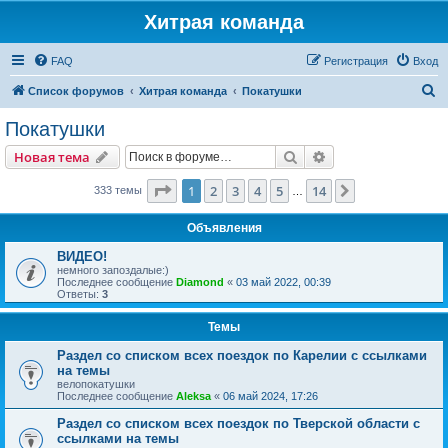
Хитрая команда
FAQ
Регистрация
Вход
П
Список форумов
Хитрая команда
Покатушки
о
Покатушки
и
Поиск
Расширенный пои
Новая тема
с
к
Страница
1
из
14
1
2
3
4
5
14
След.
333 темы
…
Объявления
ВИДЕО!
немного запоздалые:)
Последнее сообщение
Diamond
«
03 май 2022, 00:39
Ответы:
3
Темы
Раздел со списком всех поездок по Карелии с ссылками
на темы
велопокатушки
Последнее сообщение
Aleksa
«
06 май 2024, 17:26
Раздел со списком всех поездок по Тверской области с
ссылками на темы