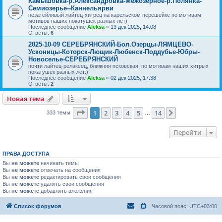
Камышовка-р.Александровка-Межозерное-р.Полянка-
Семиозерье--Каннельярви
незатейливый лайтец-хитрец на карельском перешейке по мотивам
мотивов наших покатушек разных лет)
Последнее сообщение
Aleksa
«
13 дек 2025, 14:08
Ответы:
6
2025-10-09 СЕРЕБРЯНСКИЙ-Бол.Озерцы-ЛЯМЦЕВО-
Усконицы-Которск-Лющик-Любенск-Поддубье-Юбры-
Новоселье-СЕРЕБРЯНСКИЙ
почти лайтец-релаксец, ближняя псковская, по мотивам наших хитрых
покатушек разных лет:)
Последнее сообщение
Aleksa
«
02 дек 2025, 17:38
Ответы:
2
Новая тема
Страница
1
из
14
1
2
3
4
5
14
След.
333 темы
…
Перейти
ПРАВА ДОСТУПА
Вы
не можете
начинать темы
Вы
не можете
отвечать на сообщения
Вы
не можете
редактировать свои сообщения
Вы
не можете
удалять свои сообщения
Вы
не можете
добавлять вложения
Список форумов
Часовой пояс:
UTC+03:00