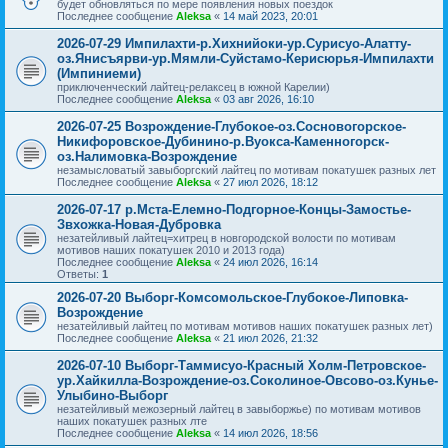
будет обновляться по мере появления новых поездок
Последнее сообщение
Aleksa
«
14 май 2023, 20:01
2026-07-29 Импилахти-р.Хихнийоки-ур.Сурисуо-Алатту-
оз.Янисъярви-ур.Мямли-Суйстамо-Керисюрья-Импилахти
(Импиниеми)
приключенческий лайтец-релаксец в южной Карелии)
Последнее сообщение
Aleksa
«
03 авг 2026, 16:10
2026-07-25 Возрождение-Глубокое-оз.Сосновогорское-
Никифоровское-Дубинино-р.Вуокса-Каменногорск-
оз.Налимовка-Возрождение
незамысловатый завыборгский лайтец по мотивам покатушек разных лет
Последнее сообщение
Aleksa
«
27 июл 2026, 18:12
2026-07-17 р.Мста-Елемно-Подгорное-Концы-Замостье-
Звхожка-Новая-Дубровка
незатейливый лайтец=хитрец в новгородской волости по мотивам
мотивов наших покатушек 2010 и 2013 года)
Последнее сообщение
Aleksa
«
24 июл 2026, 16:14
Ответы:
1
2026-07-20 Выборг-Комсомольское-Глубокое-Липовка-
Возрождение
незатейливый лайтец по мотивам мотивов наших покатушек разных лет)
Последнее сообщение
Aleksa
«
21 июл 2026, 21:32
2026-07-10 Выборг-Таммисуо-Красный Холм-Петровское-
ур.Хайкилла-Возрождение-оз.Соколиное-Овсово-оз.Кунье-
Улыбино-Выборг
незатейливый межозерный лайтец в завыборжье) по мотивам мотивов
наших покатушек разных лте
Последнее сообщение
Aleksa
«
14 июл 2026, 18:56