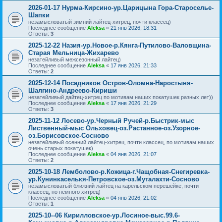
2026-01-17 Нурма-Кирсино-ур.Царицына Гора-Староселье-
Шапки
незамысловатый зимний лайтец-хитрец, почти классец)
Последнее сообщение
Aleksa
«
21 янв 2026, 18:31
Ответы:
3
2025-12-22 Назия-ур.Новое-р.Кянга-Путилово-Валовщина-
Старая Мельница-Жихарево
незатейливый межсезонный лайтец)
Последнее сообщение
Aleksa
«
17 янв 2026, 21:33
Ответы:
2
2025-12-14 Посадников Остров-Оломна-Наростыня-
Шалгино-Андреево-Кириши
незатейливый дайтец-хитрец по мотивам наших покатушек разных лет))
Последнее сообщение
Aleksa
«
17 янв 2026, 21:29
Ответы:
3
2025-11-12 Лосево-ур.Черный Ручей-р.Быстрик-мыс
Лиственный-мыс Ольховец-оз.Растанное-оз.Узорное-
оз.Борисовское-Сосново
незатейливый осенний лайтец-хитрец, почти классец, по мотивам наших
очень старых покатушек)
Последнее сообщение
Aleksa
«
04 янв 2026, 21:07
Ответы:
2
2025-10-18 Лемболово-р.Кожица-г.Чащобная-Снегиревка-
ур.Кунинкаселькя-Петровское-оз.Муталахти-Сосново
незамысловатый ближний лайтец на карельском перешейке, почти
классец, но немного хитрец)
Последнее сообщение
Aleksa
«
04 янв 2026, 21:02
Ответы:
1
2025-10--06 Кирилловское-ур.Лосиное-выс.99.6-