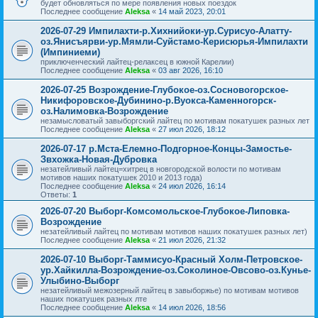
будет обновляться по мере появления новых поездок
Последнее сообщение
Aleksa
«
14 май 2023, 20:01
2026-07-29 Импилахти-р.Хихнийоки-ур.Сурисуо-Алатту-
оз.Янисъярви-ур.Мямли-Суйстамо-Керисюрья-Импилахти
(Импиниеми)
приключенческий лайтец-релаксец в южной Карелии)
Последнее сообщение
Aleksa
«
03 авг 2026, 16:10
2026-07-25 Возрождение-Глубокое-оз.Сосновогорское-
Никифоровское-Дубинино-р.Вуокса-Каменногорск-
оз.Налимовка-Возрождение
незамысловатый завыборгский лайтец по мотивам покатушек разных лет
Последнее сообщение
Aleksa
«
27 июл 2026, 18:12
2026-07-17 р.Мста-Елемно-Подгорное-Концы-Замостье-
Звхожка-Новая-Дубровка
незатейливый лайтец=хитрец в новгородской волости по мотивам
мотивов наших покатушек 2010 и 2013 года)
Последнее сообщение
Aleksa
«
24 июл 2026, 16:14
Ответы:
1
2026-07-20 Выборг-Комсомольское-Глубокое-Липовка-
Возрождение
незатейливый лайтец по мотивам мотивов наших покатушек разных лет)
Последнее сообщение
Aleksa
«
21 июл 2026, 21:32
2026-07-10 Выборг-Таммисуо-Красный Холм-Петровское-
ур.Хайкилла-Возрождение-оз.Соколиное-Овсово-оз.Кунье-
Улыбино-Выборг
незатейливый межозерный лайтец в завыборжье) по мотивам мотивов
наших покатушек разных лте
Последнее сообщение
Aleksa
«
14 июл 2026, 18:56