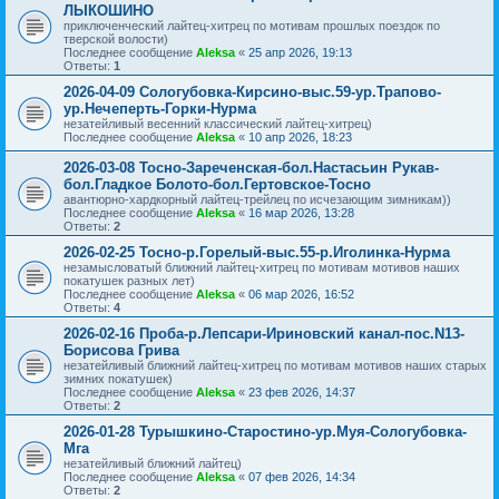
ЛЫКОШИНО
приключенческий лайтец-хитрец по мотивам прошлых поездок по
тверской волости)
Последнее сообщение
Aleksa
«
25 апр 2026, 19:13
Ответы:
1
2026-04-09 Сологубовка-Кирсино-выс.59-ур.Трапово-
ур.Нечеперть-Горки-Нурма
незатейливый весенний классический лайтец-хитрец)
Последнее сообщение
Aleksa
«
10 апр 2026, 18:23
2026-03-08 Тосно-Зареченская-бол.Настасьин Рукав-
бол.Гладкое Болото-бол.Гертовское-Тосно
авантюрно-хардкорный лайтец-трейлец по исчезающим зимникам))
Последнее сообщение
Aleksa
«
16 мар 2026, 13:28
Ответы:
2
2026-02-25 Тосно-р.Горелый-выс.55-р.Иголинка-Нурма
незамысловатый ближний лайтец-хитрец по мотивам мотивов наших
покатушек разных лет)
Последнее сообщение
Aleksa
«
06 мар 2026, 16:52
Ответы:
4
2026-02-16 Проба-р.Лепсари-Ириновский канал-пос.N13-
Борисова Грива
незатейливый ближний лайтец-хитрец по мотивам мотивов наших старых
зимних покатушек)
Последнее сообщение
Aleksa
«
23 фев 2026, 14:37
Ответы:
2
2026-01-28 Турышкино-Старостино-ур.Муя-Сологубовка-
Мга
незатейливый ближний лайтец)
Последнее сообщение
Aleksa
«
07 фев 2026, 14:34
Ответы:
2