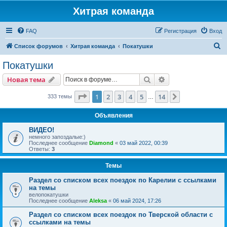
Хитрая команда
FAQ
Регистрация
Вход
П
Список форумов
Хитрая команда
Покатушки
о
Покатушки
и
Поиск
Расширенный пои
Новая тема
с
к
Страница
1
из
14
1
2
3
4
5
14
След.
333 темы
…
Объявления
ВИДЕО!
немного запоздалые:)
Последнее сообщение
Diamond
«
03 май 2022, 00:39
Ответы:
3
Темы
Раздел со списком всех поездок по Карелии с ссылками
на темы
велопокатушки
Последнее сообщение
Aleksa
«
06 май 2024, 17:26
Раздел со списком всех поездок по Тверской области с
ссылками на темы