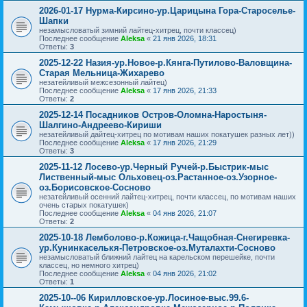
2026-01-17 Нурма-Кирсино-ур.Царицына Гора-Староселье-
Шапки
незамысловатый зимний лайтец-хитрец, почти классец)
Последнее сообщение
Aleksa
«
21 янв 2026, 18:31
Ответы:
3
2025-12-22 Назия-ур.Новое-р.Кянга-Путилово-Валовщина-
Старая Мельница-Жихарево
незатейливый межсезонный лайтец)
Последнее сообщение
Aleksa
«
17 янв 2026, 21:33
Ответы:
2
2025-12-14 Посадников Остров-Оломна-Наростыня-
Шалгино-Андреево-Кириши
незатейливый дайтец-хитрец по мотивам наших покатушек разных лет))
Последнее сообщение
Aleksa
«
17 янв 2026, 21:29
Ответы:
3
2025-11-12 Лосево-ур.Черный Ручей-р.Быстрик-мыс
Лиственный-мыс Ольховец-оз.Растанное-оз.Узорное-
оз.Борисовское-Сосново
незатейливый осенний лайтец-хитрец, почти классец, по мотивам наших
очень старых покатушек)
Последнее сообщение
Aleksa
«
04 янв 2026, 21:07
Ответы:
2
2025-10-18 Лемболово-р.Кожица-г.Чащобная-Снегиревка-
ур.Кунинкаселькя-Петровское-оз.Муталахти-Сосново
незамысловатый ближний лайтец на карельском перешейке, почти
классец, но немного хитрец)
Последнее сообщение
Aleksa
«
04 янв 2026, 21:02
Ответы:
1
2025-10--06 Кирилловское-ур.Лосиное-выс.99.6-