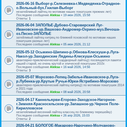
2026-06-16 Выборг-р.Селезневка-г.Медведянка-Отрадное-
о.Вольный-бух.Гнилая-Выборг
незатейливый лайтец по мотивам наших покатушек прежних лет)
Последнее сообщение
Aleksa
«
19 июн 2026, 15:58
Ответы:
1
2026-06-04 ЗАПОЛЬЕ-Дубово-Староверский Луг-
Ивановское-ур.Вашково-Андромер-Охрино-муз.Вечоша-
оз.Песно-ЗАПОЛЬЕ
затейливый лайтец-хитрец по ближней псковской по мотивам наших
покатушек разных лет)
Последнее сообщение
Aleksa
«
05 июн 2026, 21:12
2026-05-12 Осьмино-Шипино-р.Обнова-Клескуши-р.Луга-
Накол-ур.Заходинские Лядины-Клескуши-Осьмино
авантюрно-приключенческий хардкорный лайтец)) посвящается памяти
нашей старой, но очень крутой и эпической покатушки 2015г.
Последнее сообщение
Aleksa
«
16 май 2026, 14:56
Ответы:
3
2026-05-07 Морозово-Лопец-Забелье-Ивановское-р.Луга-
р.Лубенка-ур.Крутые Ручьи-Юрки-Ястребино-Морозово
авантюрно-приключенческий лайтец-хитрец)) по мотивам покатушек 2014
и 2021 года
Последнее сообщение
Aleksa
«
08 май 2026, 20:58
2026-04-17 Каннельярви-Егорово-Заходское-Нагорное-
г.Зимняя-Красносельское-ур.Запашное-ур.Черное Поле-
Кирилловское
незатейливый весенний лайтец-классец по ближнему перешейку)
Последнее сообщение
Aleksa
«
26 апр 2026, 15:03
Ответы:
2
2026-04-21 БОЛОГОЕ-Макарово-Нарочино-Молчаново-