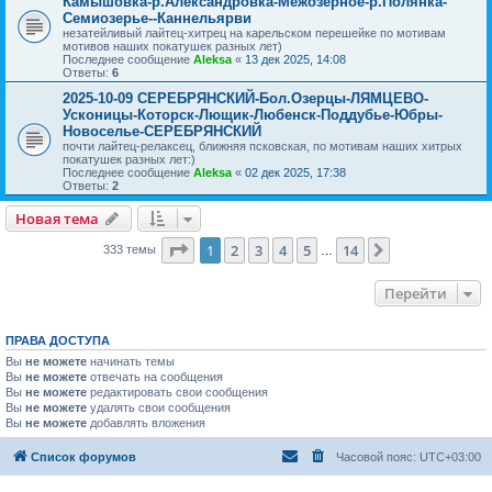
Камышовка-р.Александровка-Межозерное-р.Полянка-
Семиозерье--Каннельярви
незатейливый лайтец-хитрец на карельском перешейке по мотивам
мотивов наших покатушек разных лет)
Последнее сообщение
Aleksa
«
13 дек 2025, 14:08
Ответы:
6
2025-10-09 СЕРЕБРЯНСКИЙ-Бол.Озерцы-ЛЯМЦЕВО-
Усконицы-Которск-Лющик-Любенск-Поддубье-Юбры-
Новоселье-СЕРЕБРЯНСКИЙ
почти лайтец-релаксец, ближняя псковская, по мотивам наших хитрых
покатушек разных лет:)
Последнее сообщение
Aleksa
«
02 дек 2025, 17:38
Ответы:
2
Новая тема
Страница
1
из
14
1
2
3
4
5
14
След.
333 темы
…
Перейти
ПРАВА ДОСТУПА
Вы
не можете
начинать темы
Вы
не можете
отвечать на сообщения
Вы
не можете
редактировать свои сообщения
Вы
не можете
удалять свои сообщения
Вы
не можете
добавлять вложения
Список форумов
Часовой пояс:
UTC+03:00