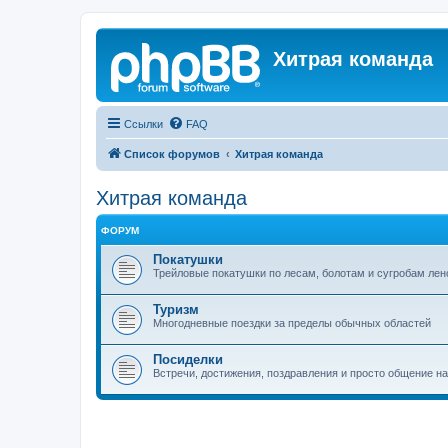
Хитрая команда
Ссылки
FAQ
Список форумов
Хитрая команда
Хитрая команда
ФОРУМ
Покатушки
Трейловые покатушки по лесам, болотам и сугробам лен
Туризм
Многодневные поездки за пределы обычных областей
Посиделки
Встречи, достижения, поздравления и просто общение н