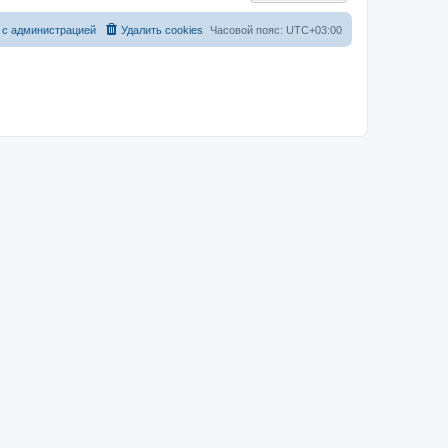
е
л
к
м
е
п
у
д
о
 с администрацией
Удалить cookies
Часовой пояс:
UTC+03:00
с
н
с
о
е
л
о
м
е
б
у
д
щ
с
н
е
о
е
н
о
м
и
б
у
ю
щ
с
е
о
н
о
и
б
ю
щ
е
н
и
ю