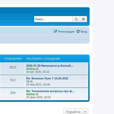
Поиск
Расширенный по
Регистрация
Вход
СООБЩЕНИЯ
ПОСЛЕДНЕЕ СООБЩЕНИЕ
2026-07-29 Импилахти-р.Хихний…
3023
П
Aleksa
е
03 авг 2026, 16:10
р
е
Re: Великие Луки 7-10.05.2022
512
й
П
Vit
т
е
25 янв 2023, 20:48
и
р
к
е
Re: Технические вопросы про ф…
254
п
й
П
Aleksa
о
т
е
25 фев 2026, 18:55
с
и
р
л
к
е
е
п
й
д
о
т
Перейти
н
с
и