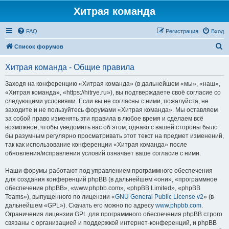
Хитрая команда
FAQ
Регистрация
Вход
П
Список форумов
о
Хитрая команда - Общие правила
и
с
Заходя на конференцию «Хитрая команда» (в дальнейшем «мы», «наш»,
«Хитрая команда», «https://hitrye.ru»), вы подтверждаете своё согласие со
к
следующими условиями. Если вы не согласны с ними, пожалуйста, не
заходите и не пользуйтесь форумами «Хитрая команда». Мы оставляем
за собой право изменять эти правила в любое время и сделаем всё
возможное, чтобы уведомить вас об этом, однако с вашей стороны было
бы разумным регулярно просматривать этот текст на предмет изменений,
так как использование конференции «Хитрая команда» после
обновления/исправления условий означает ваше согласие с ними.
Наши форумы работают под управлением программного обеспечения
для создания конференций phpBB (в дальнейшем «они», «программное
обеспечение phpBB», «www.phpbb.com», «phpBB Limited», «phpBB
Teams»), выпущенного по лицензии «
GNU General Public License v2
» (в
дальнейшем «GPL»). Скачать его можно по адресу
www.phpbb.com
.
Ограничения лицензии GPL для программного обеспечения phpBB строго
связаны с организацией и поддержкой интернет-конференций, и phpBB