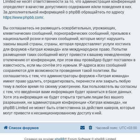
Limited не несёт ответственности за то, что администрация конференций
определяет в качестве допустимого содержания и/или поведения в них.
За дополнительной информацией о phpBB обращайтесь по адресу
https://www.phpbb.com/
.
Вы соглашаетесь не размещать оскорбительных, угрожающих,
клеветнических сообщений, порнографических сообщений, призывов к
национальной розни и прочих сообщений, которые могут нарушить
законы вашей страны, страны, которая предоставляет услуги хостинга
для форумов «Хитрая команда» или международное право. Попытки
размещения таких сообщений могут привести к вашему немедленному
отключению от конференции, при этом ваш провайдер будет поставлен в
известность, если мы сочтём это нужным. IP-адреса всех сообщений
сохраняются для возможности проведения такой политики. Вы
соглашаетесь с тем, что администраторы форумов «Хитрая команда»
имеют право удалить, отредактировать, перенести или закрыть любую
тему в любое время по своему усмотрению. Как пользователь вы согласны
с тем, что введённая вами информация будет храниться в базе данных.
Хотя эта информация не будет открыта третьим лицам без вашего
разрешения, ни администрация конференции «Хитрая команда», ни
phpBB Limited не может быть ответственна за действия хакеров, которые
могут привести к несанкционированному доступу к ней.
Список форумов
Часовой пояс:
UTC+03:00
Создано на основе
phpBB
® Forum Software © phpBB Limited