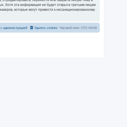
, отредактировать, перенести или закрыть любую тему в
ных. Хотя эта информация не будет открыта третьим лицам
хакеров, которые могут привести к несанкционированному
 с администрацией
Удалить cookies
Часовой пояс:
UTC+03:00