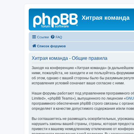
Хитрая команда
Ссылки
FAQ
Список форумов
Хитрая команда - Общие правила
Заходя на конференцию «Хитрая команда» (в дальнейшем «м
ними, пожалуйста, не заходите и не пользуйтесь форумами
об этом, однако с вашей стороны было бы разумным регул
исправления условий означает ваше согласие с ними.
Наши форумы работают под управлением программного об
Limited», «phpBB Teams»), выпущенного по лицензии «
GNU 
программного обеспечения phpBB строго связаны с органи
определяет в качестве допустимого содержания и/или по
Вы соглашаетесь не размещать оскорбительных, угрожающ
нарушить законы вашей страны, страны, которая предост
привести к вашему немедленному отключению от конференц