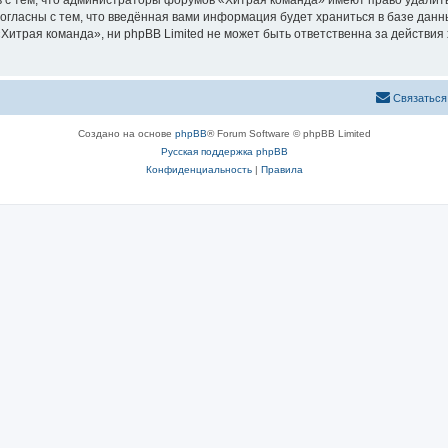
 с тем, что администраторы форумов «Хитрая команда» имеют право удалить
согласны с тем, что введённая вами информация будет храниться в базе дан
итрая команда», ни phpBB Limited не может быть ответственна за действия 
Связаться
Создано на основе
phpBB
® Forum Software © phpBB Limited
Русская поддержка phpBB
Конфиденциальность
|
Правила