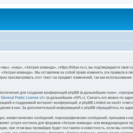
ы», «наш», «Хитрая команда», «https://hitrye.ru»), вы подтверждаете своё 
 «Хитрая команда». Мы оставляем за собой право изменять эти правила в лю
ярно просматривать этот текст на предмет изменений, так как использовани
еспечения для создания конференций phpBB (в дальнейшем «они», «програ
General Public License v2
» (в дальнейшем «GPL»). Скачать его можно по адр
зацией и поддержкой интернет-конференций, и phpBB Limited не несёт ответ
ведения в них. За дополнительной информацией о phpBB обращайтесь по адр
их, клеветнических сообщений, порнографических сообщений, призывов к на
авляет услуги хостинга для форумов «Хитрая команда» или международное п
ии, при этом ваш провайдер будет поставлен в известность, если мы сочтём