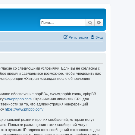
Поиск
Расширенный по
Регистрация
Вход
согласие со следующими условиями. Если вы не согласны с
бое время и сделаем всё возможное, чтобы уведомить вас
е конференции «Хитрая команда» после обновления/
ммное обеспечение phpBB», «www.phpbb.com», «phpBB
есу
www.phpbb.com
. Ограничения лицензии GPL для
ственности за то, что администрация конференций
есу
https://www.phpbb.com/
.
циональной розни и прочих сообщений, которые могут
раво. Попытки размещения таких сообщений могут
 это нужным. IP-адреса всех сообщений сохраняются для