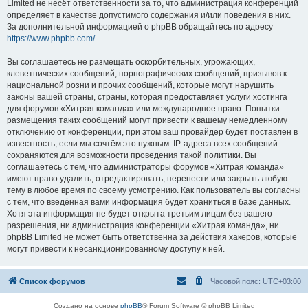
Limited не несёт ответственности за то, что администрация конференций
определяет в качестве допустимого содержания и/или поведения в них.
За дополнительной информацией о phpBB обращайтесь по адресу
https://www.phpbb.com/
.
Вы соглашаетесь не размещать оскорбительных, угрожающих,
клеветнических сообщений, порнографических сообщений, призывов к
национальной розни и прочих сообщений, которые могут нарушить
законы вашей страны, страны, которая предоставляет услуги хостинга
для форумов «Хитрая команда» или международное право. Попытки
размещения таких сообщений могут привести к вашему немедленному
отключению от конференции, при этом ваш провайдер будет поставлен в
известность, если мы сочтём это нужным. IP-адреса всех сообщений
сохраняются для возможности проведения такой политики. Вы
соглашаетесь с тем, что администраторы форумов «Хитрая команда»
имеют право удалить, отредактировать, перенести или закрыть любую
тему в любое время по своему усмотрению. Как пользователь вы согласны
с тем, что введённая вами информация будет храниться в базе данных.
Хотя эта информация не будет открыта третьим лицам без вашего
разрешения, ни администрация конференции «Хитрая команда», ни
phpBB Limited не может быть ответственна за действия хакеров, которые
могут привести к несанкционированному доступу к ней.
Список форумов
Часовой пояс:
UTC+03:00
Создано на основе
phpBB
® Forum Software © phpBB Limited