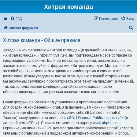
Хитрая команда
FAQ
Регистрация
Вход
П
Список форумов
о
Хитрая команда - Общие правила
и
с
Заходя на конференцию «Хитрая команда» (в дальнейшем «мы», «наш»,
«Хитрая команда», «https://hitrye.ru»), вы подтверждаете своё согласие со
к
следующими условиями. Если вы не согласны с ними, пожалуйста, не
заходите и не пользуйтесь форумами «Хитрая команда». Мы оставляем
за собой право изменять эти правила в любое время и сделаем всё
возможное, чтобы уведомить вас об этом, однако с вашей стороны было
бы разумным регулярно просматривать этот текст на предмет изменений,
так как использование конференции «Хитрая команда» после
обновления/исправления условий означает ваше согласие с ними.
Наши форумы работают под управлением программного обеспечения
для создания конференций phpBB (в дальнейшем «они», «программное
обеспечение phpBB», «www.phpbb.com», «phpBB Limited», «phpBB
Teams»), выпущенного по лицензии «
GNU General Public License v2
» (в
дальнейшем «GPL»). Скачать его можно по адресу
www.phpbb.com
.
Ограничения лицензии GPL для программного обеспечения phpBB строго
связаны с организацией и поддержкой интернет-конференций, и phpBB