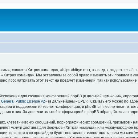
ы», «наш», «Хитрая команда», «https://hitrye.ru»), вы подтверждаете своё 
 «Хитрая команда». Мы оставляем за собой право изменять эти правила в лю
ярно просматривать этот текст на предмет изменений, так как использовани
еспечения для создания конференций phpBB (в дальнейшем «они», «програ
General Public License v2
» (в дальнейшем «GPL»). Скачать его можно по адр
зацией и поддержкой интернет-конференций, и phpBB Limited не несёт ответ
ведения в них. За дополнительной информацией о phpBB обращайтесь по адр
их, клеветнических сообщений, порнографических сообщений, призывов к на
авляет услуги хостинга для форумов «Хитрая команда» или международное п
ии, при этом ваш провайдер будет поставлен в известность, если мы сочтём