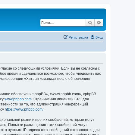
Поиск
Расширенный по
Регистрация
Вход
согласие со следующими условиями. Если вы не согласны с
бое время и сделаем всё возможное, чтобы уведомить вас
е конференции «Хитрая команда» после обновления/
ммное обеспечение phpBB», «www.phpbb.com», «phpBB
есу
www.phpbb.com
. Ограничения лицензии GPL для
ственности за то, что администрация конференций
есу
https://www.phpbb.com/
.
циональной розни и прочих сообщений, которые могут
раво. Попытки размещения таких сообщений могут
 это нужным. IP-адреса всех сообщений сохраняются для