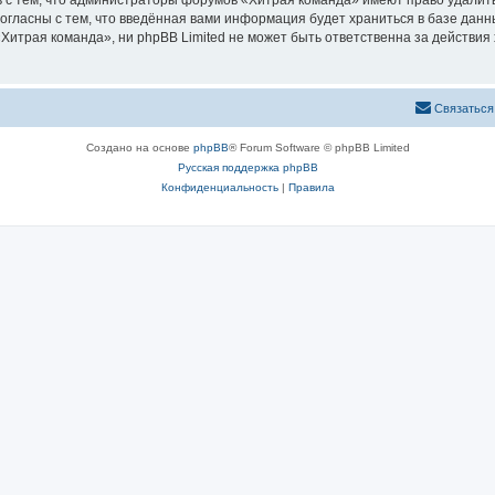
 с тем, что администраторы форумов «Хитрая команда» имеют право удалить
согласны с тем, что введённая вами информация будет храниться в базе дан
итрая команда», ни phpBB Limited не может быть ответственна за действия 
Связаться
Создано на основе
phpBB
® Forum Software © phpBB Limited
Русская поддержка phpBB
Конфиденциальность
|
Правила