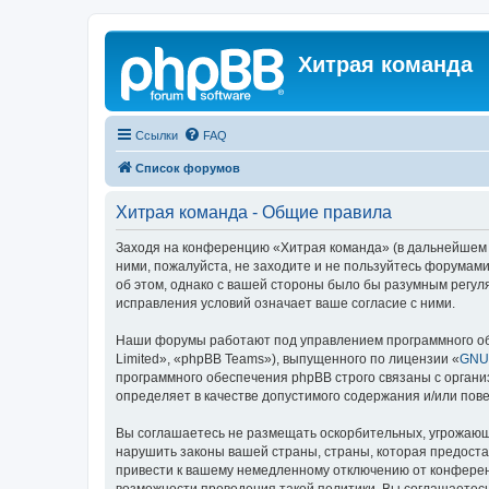
Хитрая команда
Ссылки
FAQ
Список форумов
Хитрая команда - Общие правила
Заходя на конференцию «Хитрая команда» (в дальнейшем «м
ними, пожалуйста, не заходите и не пользуйтесь форумами
об этом, однако с вашей стороны было бы разумным регул
исправления условий означает ваше согласие с ними.
Наши форумы работают под управлением программного об
Limited», «phpBB Teams»), выпущенного по лицензии «
GNU 
программного обеспечения phpBB строго связаны с органи
определяет в качестве допустимого содержания и/или по
Вы соглашаетесь не размещать оскорбительных, угрожающ
нарушить законы вашей страны, страны, которая предост
привести к вашему немедленному отключению от конференц