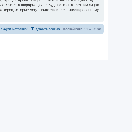
, отредактировать, перенести или закрыть любую тему в
ных. Хотя эта информация не будет открыта третьим лицам
хакеров, которые могут привести к несанкционированному
 с администрацией
Удалить cookies
Часовой пояс:
UTC+03:00