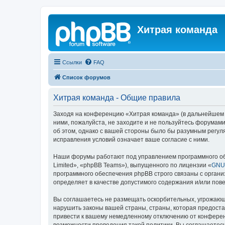
Хитрая команда
Ссылки
FAQ
Список форумов
Хитрая команда - Общие правила
Заходя на конференцию «Хитрая команда» (в дальнейшем «м
ними, пожалуйста, не заходите и не пользуйтесь форумами
об этом, однако с вашей стороны было бы разумным регул
исправления условий означает ваше согласие с ними.
Наши форумы работают под управлением программного об
Limited», «phpBB Teams»), выпущенного по лицензии «
GNU 
программного обеспечения phpBB строго связаны с органи
определяет в качестве допустимого содержания и/или по
Вы соглашаетесь не размещать оскорбительных, угрожающ
нарушить законы вашей страны, страны, которая предост
привести к вашему немедленному отключению от конференц