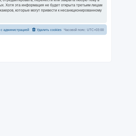
, отредактировать, перенести или закрыть любую тему в
ных. Хотя эта информация не будет открыта третьим лицам
хакеров, которые могут привести к несанкционированному
 с администрацией
Удалить cookies
Часовой пояс:
UTC+03:00