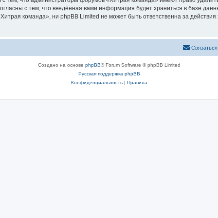
 с тем, что администраторы форумов «Хитрая команда» имеют право удалить
согласны с тем, что введённая вами информация будет храниться в базе дан
итрая команда», ни phpBB Limited не может быть ответственна за действия 
Связаться
Создано на основе
phpBB
® Forum Software © phpBB Limited
Русская поддержка phpBB
Конфиденциальность
|
Правила