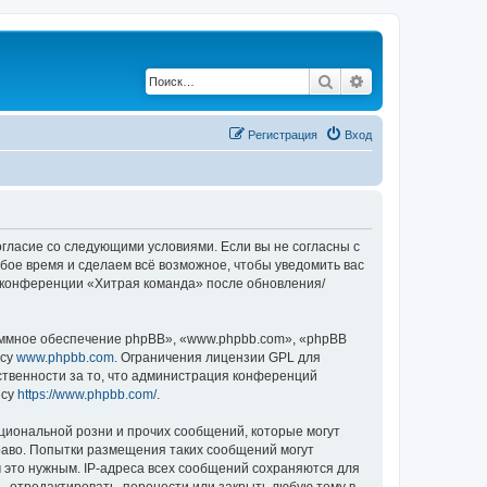
Поиск
Расширенный по
Регистрация
Вход
согласие со следующими условиями. Если вы не согласны с
бое время и сделаем всё возможное, чтобы уведомить вас
е конференции «Хитрая команда» после обновления/
ммное обеспечение phpBB», «www.phpbb.com», «phpBB
есу
www.phpbb.com
. Ограничения лицензии GPL для
ственности за то, что администрация конференций
есу
https://www.phpbb.com/
.
циональной розни и прочих сообщений, которые могут
раво. Попытки размещения таких сообщений могут
 это нужным. IP-адреса всех сообщений сохраняются для