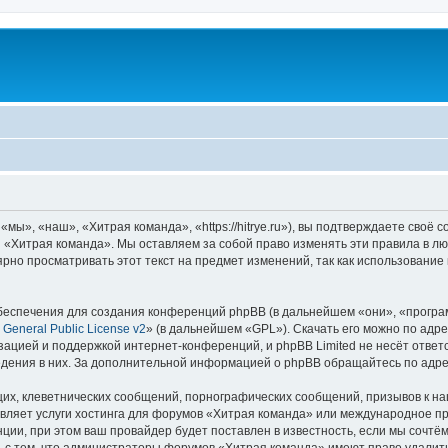
ы», «наш», «Хитрая команда», «https://hitrye.ru»), вы подтверждаете своё 
 «Хитрая команда». Мы оставляем за собой право изменять эти правила в лю
ярно просматривать этот текст на предмет изменений, так как использовани
еспечения для создания конференций phpBB (в дальнейшем «они», «програ
General Public License v2
» (в дальнейшем «GPL»). Скачать его можно по адр
зацией и поддержкой интернет-конференций, и phpBB Limited не несёт ответ
ведения в них. За дополнительной информацией о phpBB обращайтесь по адр
их, клеветнических сообщений, порнографических сообщений, призывов к на
авляет услуги хостинга для форумов «Хитрая команда» или международное п
ии, при этом ваш провайдер будет поставлен в известность, если мы сочтём