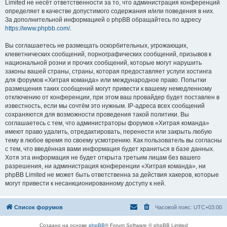
Limited не несёт ответственности за то, что администрация конференций
определяет в качестве допустимого содержания и/или поведения в них.
За дополнительной информацией о phpBB обращайтесь по адресу
https://www.phpbb.com/
.
Вы соглашаетесь не размещать оскорбительных, угрожающих,
клеветнических сообщений, порнографических сообщений, призывов к
национальной розни и прочих сообщений, которые могут нарушить
законы вашей страны, страны, которая предоставляет услуги хостинга
для форумов «Хитрая команда» или международное право. Попытки
размещения таких сообщений могут привести к вашему немедленному
отключению от конференции, при этом ваш провайдер будет поставлен в
известность, если мы сочтём это нужным. IP-адреса всех сообщений
сохраняются для возможности проведения такой политики. Вы
соглашаетесь с тем, что администраторы форумов «Хитрая команда»
имеют право удалить, отредактировать, перенести или закрыть любую
тему в любое время по своему усмотрению. Как пользователь вы согласны
с тем, что введённая вами информация будет храниться в базе данных.
Хотя эта информация не будет открыта третьим лицам без вашего
разрешения, ни администрация конференции «Хитрая команда», ни
phpBB Limited не может быть ответственна за действия хакеров, которые
могут привести к несанкционированному доступу к ней.
Список форумов
Часовой пояс:
UTC+03:00
Создано на основе
phpBB
® Forum Software © phpBB Limited