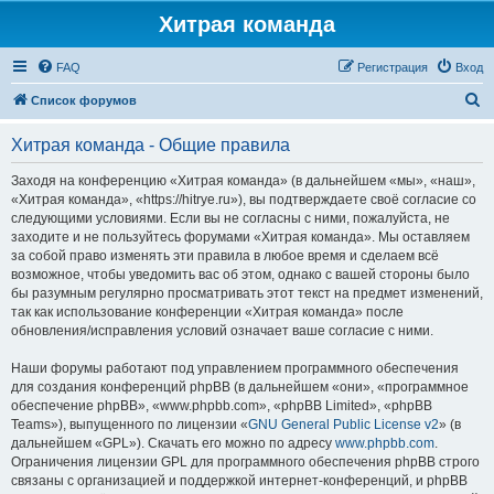
Хитрая команда
FAQ
Регистрация
Вход
П
Список форумов
о
Хитрая команда - Общие правила
и
с
Заходя на конференцию «Хитрая команда» (в дальнейшем «мы», «наш»,
«Хитрая команда», «https://hitrye.ru»), вы подтверждаете своё согласие со
к
следующими условиями. Если вы не согласны с ними, пожалуйста, не
заходите и не пользуйтесь форумами «Хитрая команда». Мы оставляем
за собой право изменять эти правила в любое время и сделаем всё
возможное, чтобы уведомить вас об этом, однако с вашей стороны было
бы разумным регулярно просматривать этот текст на предмет изменений,
так как использование конференции «Хитрая команда» после
обновления/исправления условий означает ваше согласие с ними.
Наши форумы работают под управлением программного обеспечения
для создания конференций phpBB (в дальнейшем «они», «программное
обеспечение phpBB», «www.phpbb.com», «phpBB Limited», «phpBB
Teams»), выпущенного по лицензии «
GNU General Public License v2
» (в
дальнейшем «GPL»). Скачать его можно по адресу
www.phpbb.com
.
Ограничения лицензии GPL для программного обеспечения phpBB строго
связаны с организацией и поддержкой интернет-конференций, и phpBB