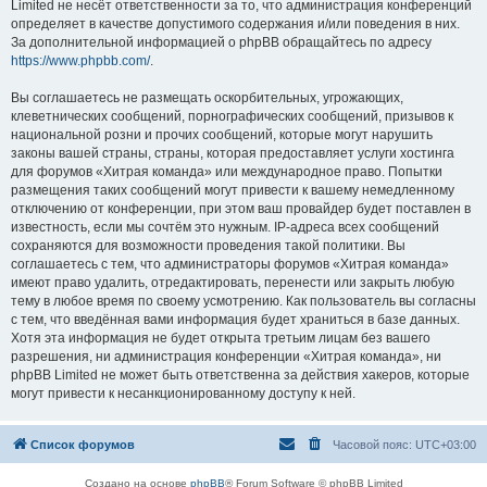
Limited не несёт ответственности за то, что администрация конференций
определяет в качестве допустимого содержания и/или поведения в них.
За дополнительной информацией о phpBB обращайтесь по адресу
https://www.phpbb.com/
.
Вы соглашаетесь не размещать оскорбительных, угрожающих,
клеветнических сообщений, порнографических сообщений, призывов к
национальной розни и прочих сообщений, которые могут нарушить
законы вашей страны, страны, которая предоставляет услуги хостинга
для форумов «Хитрая команда» или международное право. Попытки
размещения таких сообщений могут привести к вашему немедленному
отключению от конференции, при этом ваш провайдер будет поставлен в
известность, если мы сочтём это нужным. IP-адреса всех сообщений
сохраняются для возможности проведения такой политики. Вы
соглашаетесь с тем, что администраторы форумов «Хитрая команда»
имеют право удалить, отредактировать, перенести или закрыть любую
тему в любое время по своему усмотрению. Как пользователь вы согласны
с тем, что введённая вами информация будет храниться в базе данных.
Хотя эта информация не будет открыта третьим лицам без вашего
разрешения, ни администрация конференции «Хитрая команда», ни
phpBB Limited не может быть ответственна за действия хакеров, которые
могут привести к несанкционированному доступу к ней.
Список форумов
Часовой пояс:
UTC+03:00
Создано на основе
phpBB
® Forum Software © phpBB Limited