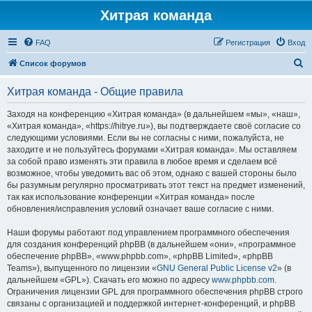
Хитрая команда
FAQ
Регистрация
Вход
П
Список форумов
о
Хитрая команда - Общие правила
и
с
Заходя на конференцию «Хитрая команда» (в дальнейшем «мы», «наш»,
«Хитрая команда», «https://hitrye.ru»), вы подтверждаете своё согласие со
к
следующими условиями. Если вы не согласны с ними, пожалуйста, не
заходите и не пользуйтесь форумами «Хитрая команда». Мы оставляем
за собой право изменять эти правила в любое время и сделаем всё
возможное, чтобы уведомить вас об этом, однако с вашей стороны было
бы разумным регулярно просматривать этот текст на предмет изменений,
так как использование конференции «Хитрая команда» после
обновления/исправления условий означает ваше согласие с ними.
Наши форумы работают под управлением программного обеспечения
для создания конференций phpBB (в дальнейшем «они», «программное
обеспечение phpBB», «www.phpbb.com», «phpBB Limited», «phpBB
Teams»), выпущенного по лицензии «
GNU General Public License v2
» (в
дальнейшем «GPL»). Скачать его можно по адресу
www.phpbb.com
.
Ограничения лицензии GPL для программного обеспечения phpBB строго
связаны с организацией и поддержкой интернет-конференций, и phpBB