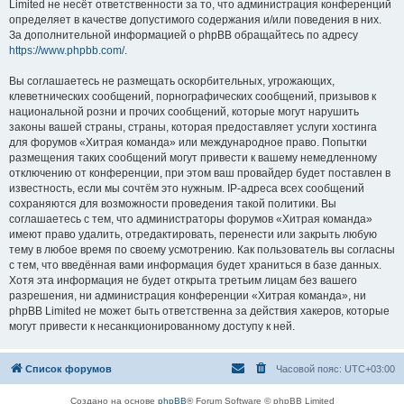
Limited не несёт ответственности за то, что администрация конференций
определяет в качестве допустимого содержания и/или поведения в них.
За дополнительной информацией о phpBB обращайтесь по адресу
https://www.phpbb.com/
.
Вы соглашаетесь не размещать оскорбительных, угрожающих,
клеветнических сообщений, порнографических сообщений, призывов к
национальной розни и прочих сообщений, которые могут нарушить
законы вашей страны, страны, которая предоставляет услуги хостинга
для форумов «Хитрая команда» или международное право. Попытки
размещения таких сообщений могут привести к вашему немедленному
отключению от конференции, при этом ваш провайдер будет поставлен в
известность, если мы сочтём это нужным. IP-адреса всех сообщений
сохраняются для возможности проведения такой политики. Вы
соглашаетесь с тем, что администраторы форумов «Хитрая команда»
имеют право удалить, отредактировать, перенести или закрыть любую
тему в любое время по своему усмотрению. Как пользователь вы согласны
с тем, что введённая вами информация будет храниться в базе данных.
Хотя эта информация не будет открыта третьим лицам без вашего
разрешения, ни администрация конференции «Хитрая команда», ни
phpBB Limited не может быть ответственна за действия хакеров, которые
могут привести к несанкционированному доступу к ней.
Список форумов
Часовой пояс:
UTC+03:00
Создано на основе
phpBB
® Forum Software © phpBB Limited