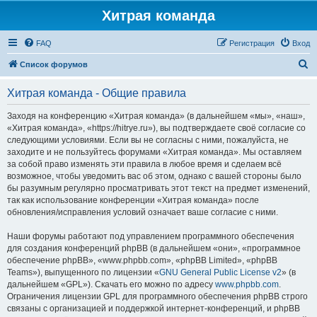
Хитрая команда
FAQ
Регистрация
Вход
П
Список форумов
о
Хитрая команда - Общие правила
и
с
Заходя на конференцию «Хитрая команда» (в дальнейшем «мы», «наш»,
«Хитрая команда», «https://hitrye.ru»), вы подтверждаете своё согласие со
к
следующими условиями. Если вы не согласны с ними, пожалуйста, не
заходите и не пользуйтесь форумами «Хитрая команда». Мы оставляем
за собой право изменять эти правила в любое время и сделаем всё
возможное, чтобы уведомить вас об этом, однако с вашей стороны было
бы разумным регулярно просматривать этот текст на предмет изменений,
так как использование конференции «Хитрая команда» после
обновления/исправления условий означает ваше согласие с ними.
Наши форумы работают под управлением программного обеспечения
для создания конференций phpBB (в дальнейшем «они», «программное
обеспечение phpBB», «www.phpbb.com», «phpBB Limited», «phpBB
Teams»), выпущенного по лицензии «
GNU General Public License v2
» (в
дальнейшем «GPL»). Скачать его можно по адресу
www.phpbb.com
.
Ограничения лицензии GPL для программного обеспечения phpBB строго
связаны с организацией и поддержкой интернет-конференций, и phpBB