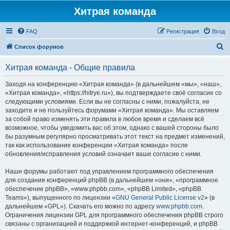
Хитрая команда
FAQ
Регистрация
Вход
П
Список форумов
о
Хитрая команда - Общие правила
и
с
Заходя на конференцию «Хитрая команда» (в дальнейшем «мы», «наш»,
«Хитрая команда», «https://hitrye.ru»), вы подтверждаете своё согласие со
к
следующими условиями. Если вы не согласны с ними, пожалуйста, не
заходите и не пользуйтесь форумами «Хитрая команда». Мы оставляем
за собой право изменять эти правила в любое время и сделаем всё
возможное, чтобы уведомить вас об этом, однако с вашей стороны было
бы разумным регулярно просматривать этот текст на предмет изменений,
так как использование конференции «Хитрая команда» после
обновления/исправления условий означает ваше согласие с ними.
Наши форумы работают под управлением программного обеспечения
для создания конференций phpBB (в дальнейшем «они», «программное
обеспечение phpBB», «www.phpbb.com», «phpBB Limited», «phpBB
Teams»), выпущенного по лицензии «
GNU General Public License v2
» (в
дальнейшем «GPL»). Скачать его можно по адресу
www.phpbb.com
.
Ограничения лицензии GPL для программного обеспечения phpBB строго
связаны с организацией и поддержкой интернет-конференций, и phpBB