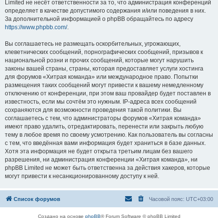
Limited не несёт ответственности за то, что администрация конференций
определяет в качестве допустимого содержания и/или поведения в них.
За дополнительной информацией о phpBB обращайтесь по адресу
https://www.phpbb.com/
.
Вы соглашаетесь не размещать оскорбительных, угрожающих,
клеветнических сообщений, порнографических сообщений, призывов к
национальной розни и прочих сообщений, которые могут нарушить
законы вашей страны, страны, которая предоставляет услуги хостинга
для форумов «Хитрая команда» или международное право. Попытки
размещения таких сообщений могут привести к вашему немедленному
отключению от конференции, при этом ваш провайдер будет поставлен в
известность, если мы сочтём это нужным. IP-адреса всех сообщений
сохраняются для возможности проведения такой политики. Вы
соглашаетесь с тем, что администраторы форумов «Хитрая команда»
имеют право удалить, отредактировать, перенести или закрыть любую
тему в любое время по своему усмотрению. Как пользователь вы согласны
с тем, что введённая вами информация будет храниться в базе данных.
Хотя эта информация не будет открыта третьим лицам без вашего
разрешения, ни администрация конференции «Хитрая команда», ни
phpBB Limited не может быть ответственна за действия хакеров, которые
могут привести к несанкционированному доступу к ней.
Список форумов
Часовой пояс:
UTC+03:00
Создано на основе
phpBB
® Forum Software © phpBB Limited