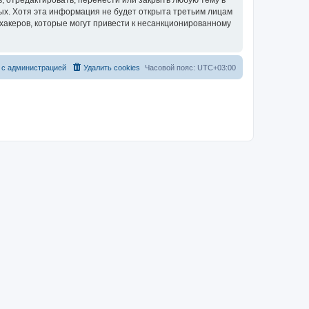
, отредактировать, перенести или закрыть любую тему в
ных. Хотя эта информация не будет открыта третьим лицам
хакеров, которые могут привести к несанкционированному
 с администрацией
Удалить cookies
Часовой пояс:
UTC+03:00