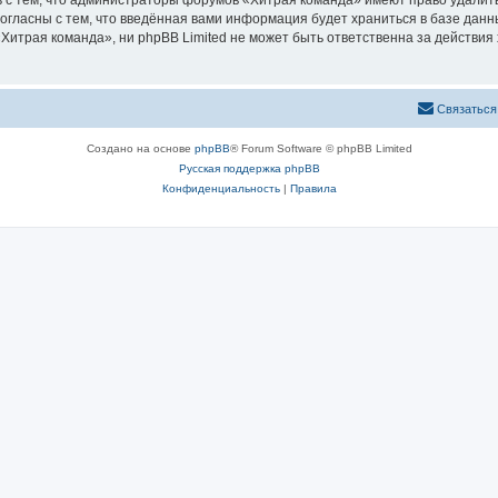
 с тем, что администраторы форумов «Хитрая команда» имеют право удалить
согласны с тем, что введённая вами информация будет храниться в базе дан
итрая команда», ни phpBB Limited не может быть ответственна за действия 
Связаться
Создано на основе
phpBB
® Forum Software © phpBB Limited
Русская поддержка phpBB
Конфиденциальность
|
Правила