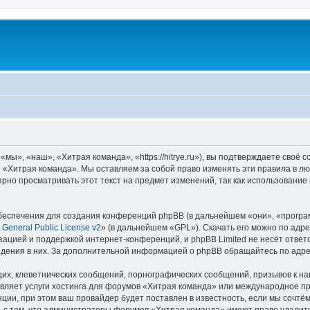
ы», «наш», «Хитрая команда», «https://hitrye.ru»), вы подтверждаете своё 
 «Хитрая команда». Мы оставляем за собой право изменять эти правила в лю
ярно просматривать этот текст на предмет изменений, так как использовани
еспечения для создания конференций phpBB (в дальнейшем «они», «програ
General Public License v2
» (в дальнейшем «GPL»). Скачать его можно по адр
зацией и поддержкой интернет-конференций, и phpBB Limited не несёт ответ
ведения в них. За дополнительной информацией о phpBB обращайтесь по адр
их, клеветнических сообщений, порнографических сообщений, призывов к на
авляет услуги хостинга для форумов «Хитрая команда» или международное п
ии, при этом ваш провайдер будет поставлен в известность, если мы сочтём