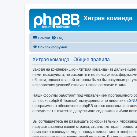
Хитрая команда
Ссылки
FAQ
Список форумов
Хитрая команда - Общие правила
Заходя на конференцию «Хитрая команда» (в дальнейшем «м
ними, пожалуйста, не заходите и не пользуйтесь форумами
об этом, однако с вашей стороны было бы разумным регул
исправления условий означает ваше согласие с ними.
Наши форумы работают под управлением программного об
Limited», «phpBB Teams»), выпущенного по лицензии «
GNU 
программного обеспечения phpBB строго связаны с органи
определяет в качестве допустимого содержания и/или по
Вы соглашаетесь не размещать оскорбительных, угрожающ
нарушить законы вашей страны, страны, которая предост
привести к вашему немедленному отключению от конференц