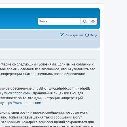
Поиск
Расширенный по
Регистрация
Вход
согласие со следующими условиями. Если вы не согласны с
бое время и сделаем всё возможное, чтобы уведомить вас
е конференции «Хитрая команда» после обновления/
ммное обеспечение phpBB», «www.phpbb.com», «phpBB
есу
www.phpbb.com
. Ограничения лицензии GPL для
ственности за то, что администрация конференций
есу
https://www.phpbb.com/
.
циональной розни и прочих сообщений, которые могут
раво. Попытки размещения таких сообщений могут
 это нужным. IP-адреса всех сообщений сохраняются для