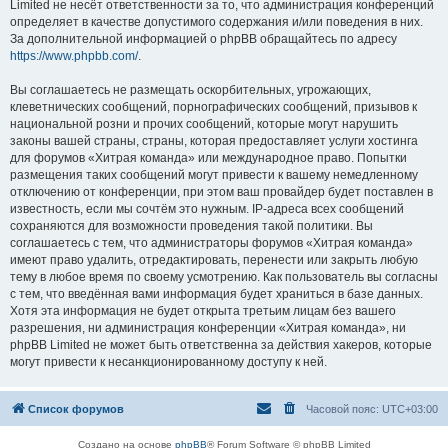
Limited не несёт ответственности за то, что администрация конференций
определяет в качестве допустимого содержания и/или поведения в них.
За дополнительной информацией о phpBB обращайтесь по адресу
https://www.phpbb.com/
.
Вы соглашаетесь не размещать оскорбительных, угрожающих,
клеветнических сообщений, порнографических сообщений, призывов к
национальной розни и прочих сообщений, которые могут нарушить
законы вашей страны, страны, которая предоставляет услуги хостинга
для форумов «Хитрая команда» или международное право. Попытки
размещения таких сообщений могут привести к вашему немедленному
отключению от конференции, при этом ваш провайдер будет поставлен в
известность, если мы сочтём это нужным. IP-адреса всех сообщений
сохраняются для возможности проведения такой политики. Вы
соглашаетесь с тем, что администраторы форумов «Хитрая команда»
имеют право удалить, отредактировать, перенести или закрыть любую
тему в любое время по своему усмотрению. Как пользователь вы согласны
с тем, что введённая вами информация будет храниться в базе данных.
Хотя эта информация не будет открыта третьим лицам без вашего
разрешения, ни администрация конференции «Хитрая команда», ни
phpBB Limited не может быть ответственна за действия хакеров, которые
могут привести к несанкционированному доступу к ней.
Список форумов
Часовой пояс:
UTC+03:00
Создано на основе
phpBB
® Forum Software © phpBB Limited