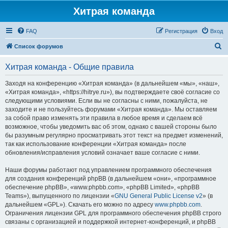
Хитрая команда
FAQ
Регистрация
Вход
П
Список форумов
о
Хитрая команда - Общие правила
и
с
Заходя на конференцию «Хитрая команда» (в дальнейшем «мы», «наш»,
«Хитрая команда», «https://hitrye.ru»), вы подтверждаете своё согласие со
к
следующими условиями. Если вы не согласны с ними, пожалуйста, не
заходите и не пользуйтесь форумами «Хитрая команда». Мы оставляем
за собой право изменять эти правила в любое время и сделаем всё
возможное, чтобы уведомить вас об этом, однако с вашей стороны было
бы разумным регулярно просматривать этот текст на предмет изменений,
так как использование конференции «Хитрая команда» после
обновления/исправления условий означает ваше согласие с ними.
Наши форумы работают под управлением программного обеспечения
для создания конференций phpBB (в дальнейшем «они», «программное
обеспечение phpBB», «www.phpbb.com», «phpBB Limited», «phpBB
Teams»), выпущенного по лицензии «
GNU General Public License v2
» (в
дальнейшем «GPL»). Скачать его можно по адресу
www.phpbb.com
.
Ограничения лицензии GPL для программного обеспечения phpBB строго
связаны с организацией и поддержкой интернет-конференций, и phpBB