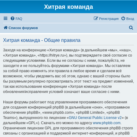
Хитрая команда
FAQ
Регистрация
Вход
П
Список форумов
о
Хитрая команда - Общие правила
и
с
Заходя на конференцию «Хитрая команда» (в дальнейшем «мы», «наш»,
«Хитрая команда», «https://hitrye.ru»), вы подтверждаете своё согласие со
к
следующими условиями. Если вы не согласны с ними, пожалуйста, не
заходите и не пользуйтесь форумами «Хитрая команда». Мы оставляем
за собой право изменять эти правила в любое время и сделаем всё
возможное, чтобы уведомить вас об этом, однако с вашей стороны было
бы разумным регулярно просматривать этот текст на предмет изменений,
так как использование конференции «Хитрая команда» после
обновления/исправления условий означает ваше согласие с ними.
Наши форумы работают под управлением программного обеспечения
для создания конференций phpBB (в дальнейшем «они», «программное
обеспечение phpBB», «www.phpbb.com», «phpBB Limited», «phpBB
Teams»), выпущенного по лицензии «
GNU General Public License v2
» (в
дальнейшем «GPL»). Скачать его можно по адресу
www.phpbb.com
.
Ограничения лицензии GPL для программного обеспечения phpBB строго
связаны с организацией и поддержкой интернет-конференций, и phpBB