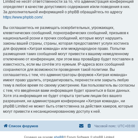
Limited не несёт ответственности за то, что администрация конференций
определяет в качестве допустимого содержания и/или поведения в них.
За дополнительной информацией о phpBB обращайтесь по адресу
https://www.phpbb.com/
.
Вы соглашаетесь не размещать оскорбительных, угрожающих,
клеветнических сообщений, порнографических сообщений, призывов к
национальной розни и прочих сообщений, которые могут нарушить
законы вашей страны, страны, которая предоставляет услуги хостинга
для форумов «Хитрая команда» или международное право. Попытки
размещения таких сообщений могут привести к вашему немедленному
отключению от конференции, при этом ваш провайдер будет поставлен в
известность, если мы сочтём это нужным. IP-адреса всех сообщений
сохраняются для возможности проведения такой политики. Вы
соглашаетесь с тем, что администраторы форумов «Хитрая команда»
имеют право удалить, отредактировать, перенести или закрыть любую
тему в любое время по своему усмотрению. Как пользователь вы согласны
с тем, что введённая вами информация будет храниться в базе данных.
Хотя эта информация не будет открыта третьим лицам без вашего
разрешения, ни администрация конференции «Хитрая команда», ни
phpBB Limited не может быть ответственна за действия хакеров, которые
могут привести к несанкционированному доступу к ней.
Список форумов
Часовой пояс:
UTC+03:00
Создано на основе
phpBB
® Forum Software © phpBB Limited