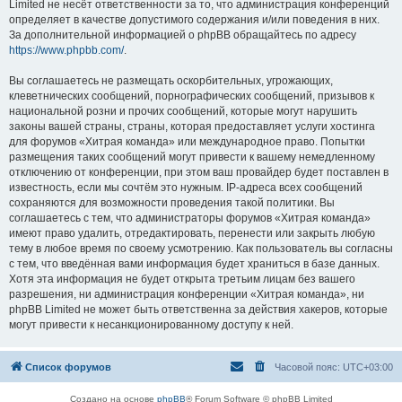
Limited не несёт ответственности за то, что администрация конференций
определяет в качестве допустимого содержания и/или поведения в них.
За дополнительной информацией о phpBB обращайтесь по адресу
https://www.phpbb.com/
.
Вы соглашаетесь не размещать оскорбительных, угрожающих,
клеветнических сообщений, порнографических сообщений, призывов к
национальной розни и прочих сообщений, которые могут нарушить
законы вашей страны, страны, которая предоставляет услуги хостинга
для форумов «Хитрая команда» или международное право. Попытки
размещения таких сообщений могут привести к вашему немедленному
отключению от конференции, при этом ваш провайдер будет поставлен в
известность, если мы сочтём это нужным. IP-адреса всех сообщений
сохраняются для возможности проведения такой политики. Вы
соглашаетесь с тем, что администраторы форумов «Хитрая команда»
имеют право удалить, отредактировать, перенести или закрыть любую
тему в любое время по своему усмотрению. Как пользователь вы согласны
с тем, что введённая вами информация будет храниться в базе данных.
Хотя эта информация не будет открыта третьим лицам без вашего
разрешения, ни администрация конференции «Хитрая команда», ни
phpBB Limited не может быть ответственна за действия хакеров, которые
могут привести к несанкционированному доступу к ней.
Список форумов
Часовой пояс:
UTC+03:00
Создано на основе
phpBB
® Forum Software © phpBB Limited