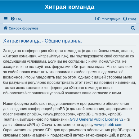
Хитрая команда
FAQ
Регистрация
Вход
П
Список форумов
о
Хитрая команда - Общие правила
и
с
Заходя на конференцию «Хитрая команда» (в дальнейшем «мы», «наш»,
«Хитрая команда», «https://hitrye.ru»), вы подтверждаете своё согласие со
к
следующими условиями. Если вы не согласны с ними, пожалуйста, не
заходите и не пользуйтесь форумами «Хитрая команда». Мы оставляем
за собой право изменять эти правила в любое время и сделаем всё
возможное, чтобы уведомить вас об этом, однако с вашей стороны было
бы разумным регулярно просматривать этот текст на предмет изменений,
так как использование конференции «Хитрая команда» после
обновления/исправления условий означает ваше согласие с ними.
Наши форумы работают под управлением программного обеспечения
для создания конференций phpBB (в дальнейшем «они», «программное
обеспечение phpBB», «www.phpbb.com», «phpBB Limited», «phpBB
Teams»), выпущенного по лицензии «
GNU General Public License v2
» (в
дальнейшем «GPL»). Скачать его можно по адресу
www.phpbb.com
.
Ограничения лицензии GPL для программного обеспечения phpBB строго
связаны с организацией и поддержкой интернет-конференций, и phpBB