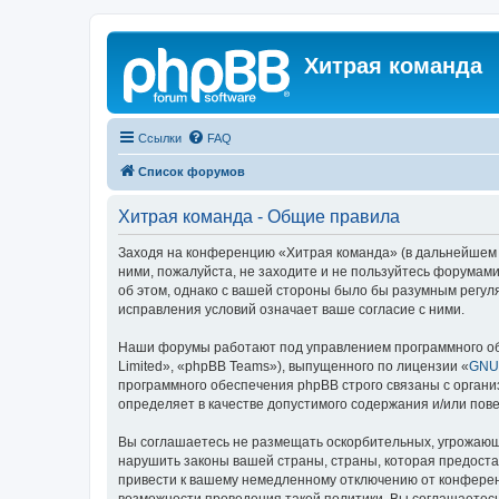
Хитрая команда
Ссылки
FAQ
Список форумов
Хитрая команда - Общие правила
Заходя на конференцию «Хитрая команда» (в дальнейшем «м
ними, пожалуйста, не заходите и не пользуйтесь форумами
об этом, однако с вашей стороны было бы разумным регул
исправления условий означает ваше согласие с ними.
Наши форумы работают под управлением программного об
Limited», «phpBB Teams»), выпущенного по лицензии «
GNU 
программного обеспечения phpBB строго связаны с органи
определяет в качестве допустимого содержания и/или по
Вы соглашаетесь не размещать оскорбительных, угрожающ
нарушить законы вашей страны, страны, которая предост
привести к вашему немедленному отключению от конференц