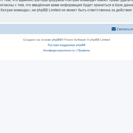
 с тем, что администраторы форумов «Хитрая команда» имеют право удалить
согласны с тем, что введённая вами информация будет храниться в базе дан
итрая команда», ни phpBB Limited не может быть ответственна за действия 
Связаться
Создано на основе
phpBB
® Forum Software © phpBB Limited
Русская поддержка phpBB
Конфиденциальность
|
Правила