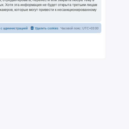
, отредактировать, перенести или закрыть любую тему в
ных. Хотя эта информация не будет открыта третьим лицам
хакеров, которые могут привести к несанкционированному
 с администрацией
Удалить cookies
Часовой пояс:
UTC+03:00