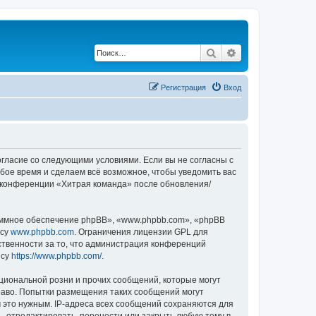
Поиск
Расширенный по
Регистрация
Вход
согласие со следующими условиями. Если вы не согласны с
бое время и сделаем всё возможное, чтобы уведомить вас
е конференции «Хитрая команда» после обновления/
ммное обеспечение phpBB», «www.phpbb.com», «phpBB
есу
www.phpbb.com
. Ограничения лицензии GPL для
ственности за то, что администрация конференций
есу
https://www.phpbb.com/
.
циональной розни и прочих сообщений, которые могут
раво. Попытки размещения таких сообщений могут
 это нужным. IP-адреса всех сообщений сохраняются для