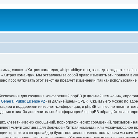
ы», «наш», «Хитрая команда», «https://hitrye.ru»), вы подтверждаете своё 
 «Хитрая команда». Мы оставляем за собой право изменять эти правила в лю
ярно просматривать этот текст на предмет изменений, так как использовани
еспечения для создания конференций phpBB (в дальнейшем «они», «програ
General Public License v2
» (в дальнейшем «GPL»). Скачать его можно по адр
зацией и поддержкой интернет-конференций, и phpBB Limited не несёт ответ
ведения в них. За дополнительной информацией о phpBB обращайтесь по адр
их, клеветнических сообщений, порнографических сообщений, призывов к на
авляет услуги хостинга для форумов «Хитрая команда» или международное п
ии, при этом ваш провайдер будет поставлен в известность, если мы сочтём