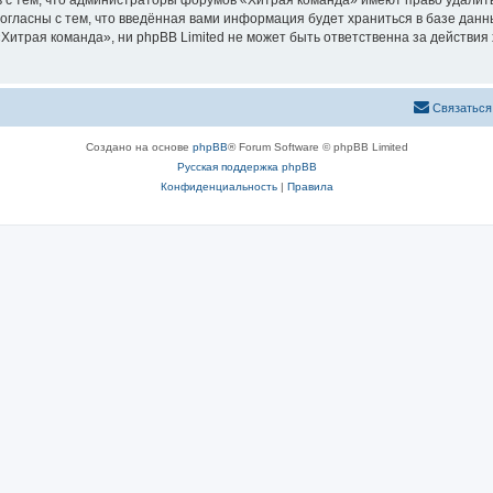
 с тем, что администраторы форумов «Хитрая команда» имеют право удалить
согласны с тем, что введённая вами информация будет храниться в базе дан
итрая команда», ни phpBB Limited не может быть ответственна за действия 
Связаться
Создано на основе
phpBB
® Forum Software © phpBB Limited
Русская поддержка phpBB
Конфиденциальность
|
Правила