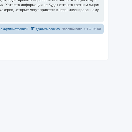
, отредактировать, перенести или закрыть любую тему в
ных. Хотя эта информация не будет открыта третьим лицам
хакеров, которые могут привести к несанкционированному
 с администрацией
Удалить cookies
Часовой пояс:
UTC+03:00