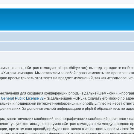
ы», «наш», «Хитрая команда», «https://hitrye.ru»), вы подтверждаете своё 
 «Хитрая команда». Мы оставляем за собой право изменять эти правила в лю
ярно просматривать этот текст на предмет изменений, так как использовани
еспечения для создания конференций phpBB (в дальнейшем «они», «програ
General Public License v2
» (в дальнейшем «GPL»). Скачать его можно по адр
зацией и поддержкой интернет-конференций, и phpBB Limited не несёт ответ
ведения в них. За дополнительной информацией о phpBB обращайтесь по адр
их, клеветнических сообщений, порнографических сообщений, призывов к на
авляет услуги хостинга для форумов «Хитрая команда» или международное п
ии, при этом ваш провайдер будет поставлен в известность, если мы сочтём