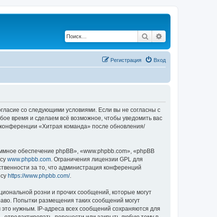
Поиск
Расширенный по
Регистрация
Вход
согласие со следующими условиями. Если вы не согласны с
бое время и сделаем всё возможное, чтобы уведомить вас
е конференции «Хитрая команда» после обновления/
ммное обеспечение phpBB», «www.phpbb.com», «phpBB
есу
www.phpbb.com
. Ограничения лицензии GPL для
ственности за то, что администрация конференций
есу
https://www.phpbb.com/
.
циональной розни и прочих сообщений, которые могут
раво. Попытки размещения таких сообщений могут
 это нужным. IP-адреса всех сообщений сохраняются для