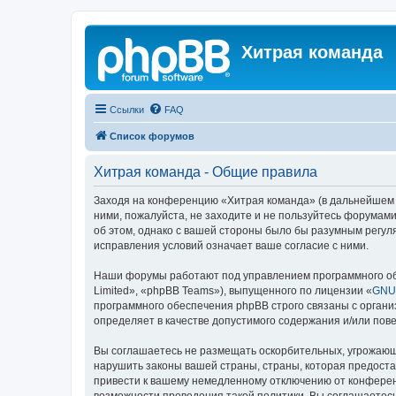
Хитрая команда
Ссылки
FAQ
Список форумов
Хитрая команда - Общие правила
Заходя на конференцию «Хитрая команда» (в дальнейшем «м
ними, пожалуйста, не заходите и не пользуйтесь форумами
об этом, однако с вашей стороны было бы разумным регул
исправления условий означает ваше согласие с ними.
Наши форумы работают под управлением программного об
Limited», «phpBB Teams»), выпущенного по лицензии «
GNU 
программного обеспечения phpBB строго связаны с органи
определяет в качестве допустимого содержания и/или по
Вы соглашаетесь не размещать оскорбительных, угрожающ
нарушить законы вашей страны, страны, которая предост
привести к вашему немедленному отключению от конференц