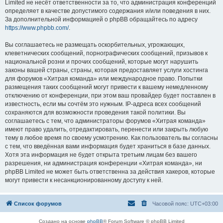
Limited не несёт ответственности за то, что администрация конференций
определяет в качестве допустимого содержания и/или поведения в них.
За дополнительной информацией о phpBB обращайтесь по адресу
https://www.phpbb.com/
.
Вы соглашаетесь не размещать оскорбительных, угрожающих,
клеветнических сообщений, порнографических сообщений, призывов к
национальной розни и прочих сообщений, которые могут нарушить
законы вашей страны, страны, которая предоставляет услуги хостинга
для форумов «Хитрая команда» или международное право. Попытки
размещения таких сообщений могут привести к вашему немедленному
отключению от конференции, при этом ваш провайдер будет поставлен в
известность, если мы сочтём это нужным. IP-адреса всех сообщений
сохраняются для возможности проведения такой политики. Вы
соглашаетесь с тем, что администраторы форумов «Хитрая команда»
имеют право удалить, отредактировать, перенести или закрыть любую
тему в любое время по своему усмотрению. Как пользователь вы согласны
с тем, что введённая вами информация будет храниться в базе данных.
Хотя эта информация не будет открыта третьим лицам без вашего
разрешения, ни администрация конференции «Хитрая команда», ни
phpBB Limited не может быть ответственна за действия хакеров, которые
могут привести к несанкционированному доступу к ней.
Список форумов
Часовой пояс:
UTC+03:00
Создано на основе
phpBB
® Forum Software © phpBB Limited