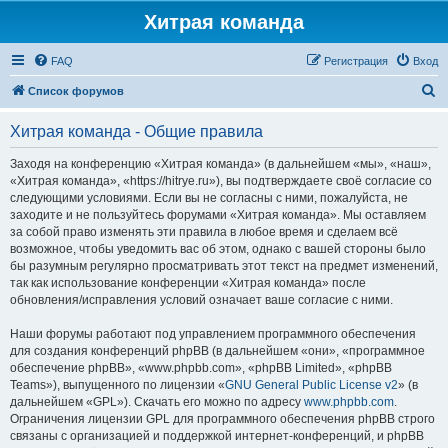
Хитрая команда
FAQ
Регистрация
Вход
П
Список форумов
о
Хитрая команда - Общие правила
и
с
Заходя на конференцию «Хитрая команда» (в дальнейшем «мы», «наш»,
«Хитрая команда», «https://hitrye.ru»), вы подтверждаете своё согласие со
к
следующими условиями. Если вы не согласны с ними, пожалуйста, не
заходите и не пользуйтесь форумами «Хитрая команда». Мы оставляем
за собой право изменять эти правила в любое время и сделаем всё
возможное, чтобы уведомить вас об этом, однако с вашей стороны было
бы разумным регулярно просматривать этот текст на предмет изменений,
так как использование конференции «Хитрая команда» после
обновления/исправления условий означает ваше согласие с ними.
Наши форумы работают под управлением программного обеспечения
для создания конференций phpBB (в дальнейшем «они», «программное
обеспечение phpBB», «www.phpbb.com», «phpBB Limited», «phpBB
Teams»), выпущенного по лицензии «
GNU General Public License v2
» (в
дальнейшем «GPL»). Скачать его можно по адресу
www.phpbb.com
.
Ограничения лицензии GPL для программного обеспечения phpBB строго
связаны с организацией и поддержкой интернет-конференций, и phpBB